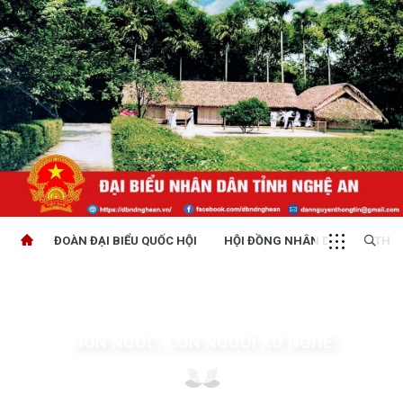
ĐOÀN ĐẠI BIỂU QUỐC HỘI
HỘI ĐỒNG NHÂN DÂN
THỜI
NON NƯỚC, CON NGƯỜI XỨ NGHỆ