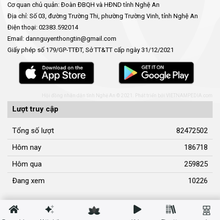
Cơ quan chủ quản: Đoàn ĐBQH và HĐND tỉnh Nghệ An
Địa chỉ: Số 03, đường Trường Thi, phường Trường Vinh, tỉnh Nghệ An
Điện thoại: 02383.592014
Email: dannguyenthongtin@gmail.com
Giấy phép số 179/GP-TTĐT, Sở TT&TT cấp ngày 31/12/2021
Hội đồng nhân dân tỉnh Nghệ An © 2021. Phát triển bởi
VIETNAMPEDIA.com
Lượt truy cập
Tổng số lượt
82472502
Hôm nay
186718
Hôm qua
259825
Đang xem
10226