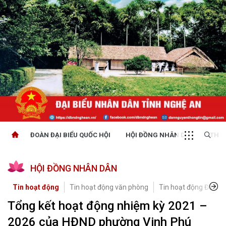
ĐOÀN ĐẠI BIỂU QUỐC HỘI
HỘI ĐỒNG NHÂN DÂN
THỜI
HỘI ĐỒNG NHÂN DÂN
Tin hoạt động
Tin hoạt động văn phòng
Tin hoạt động Đảng, 
Tổng kết hoạt động nhiệm kỳ 2021 –
2026 của HĐND phường Vinh Phú