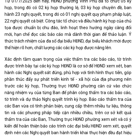
Từ 01/7/2025 đến nay, HĐND phường Vinh Phú đã tổ chức 05 kỳ
họp, trong đó có 02 kỳ họp thường lệ, 03 kỳ họp chuyên đề, ban
hành 23 nghị quyết, trong đó có 01 nghị quyết quy phạm pháp luật,
22 nghị quyết cá biệt. Công tác tổ chức và điều hành kỳ họp của chủ
tọa được chuẩn bị chu đáo, linh hoạt theo hướng ngày càng đổi
mới, hạn chế đọc các báo cáo mà dành thời gian để thảo luận. Ý
thức trách nhiệm của đa số đại biểu HĐND, đại biểu khách mời được
thể hiện rõ hơn, chất lượng các các kỳ họp được nâng lên.
Xác định tầm quan trọng của việc thẩm tra các báo cáo, tờ trình
được trình bày tại các kỳ họp HĐND là cơ sở để HĐND xem xét, ban
hành các Nghị quyết sát đúng, phù hợp với tình hình thực tiễn, góp
phần thúc đẩy sự phát triển kinh tế - xã hội của địa phương nên
trước các kỳ họp, Thường trực HĐND phường căn cứ vào chức
năng nhiệm vụ của từng Ban để phân công thẩm tra các báo cáo,
tờ trình và dự thảo Nghị quyết trình kỳ họp. Báo cáo thẩm tra của
các Ban vừa có tính phản biện, cung cấp thêm nhiều tư liệu, thông
tin và các phương pháp tiếp cận nhiều chiều, trên cơ sở kết quả
thẩm tra của các Ban, Thường trực HĐND phường xem xét và có ý
kiến để hoàn thiện báo cáo trình các đại biểu HĐND xem xét, quyết
định nên các Nghị quyết ban hành triển khai thực hiện đều đạt hiệu