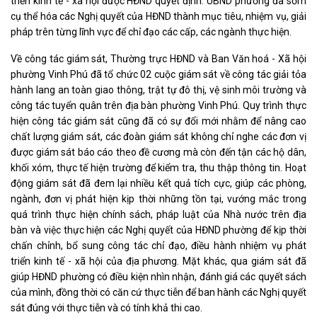
triển kinh tế - xã hội được HĐND quyết định. UBND phường đã sớm
cụ thể hóa các Nghị quyết của HĐND thành mục tiêu, nhiệm vụ, giải
pháp trên từng lĩnh vực để chỉ đạo các cấp, các ngành thực hiện.
Về công tác giám sát, Thường trực HĐND và Ban Văn hoá - Xã hội
phường Vinh Phú đã tổ chức 02 cuộc giám sát về công tác giải tỏa
hành lang an toàn giao thông, trật tự đô thị, vệ sinh môi trường và
công tác tuyển quân trên địa bàn phường Vinh Phú. Quy trình thực
hiện công tác giám sát cũng đã có sự đổi mới nhằm để nâng cao
chất lượng giám sát, các đoàn giám sát không chỉ nghe các đơn vị
được giám sát báo cáo theo đề cương mà còn đến tận các hộ dân,
khối xóm, thực tế hiện trường để kiểm tra, thu thập thông tin. Hoạt
động giám sát đã đem lại nhiều kết quả tích cực, giúp các phòng,
ngành, đơn vị phát hiện kịp thời những tồn tại, vướng mắc trong
quá trình thực hiện chính sách, pháp luật của Nhà nước trên địa
bàn và việc thực hiện các Nghị quyết của HĐND phường để kịp thời
chấn chỉnh, bổ sung công tác chỉ đạo, điều hành nhiệm vụ phát
triển kinh tế - xã hội của địa phương. Mặt khác, qua giám sát đã
giúp HĐND phường có điều kiện nhìn nhận, đánh giá các quyết sách
của mình, đồng thời có căn cứ thực tiễn để ban hành các Nghị quyết
sát đúng với thực tiễn và có tính khả thi cao.