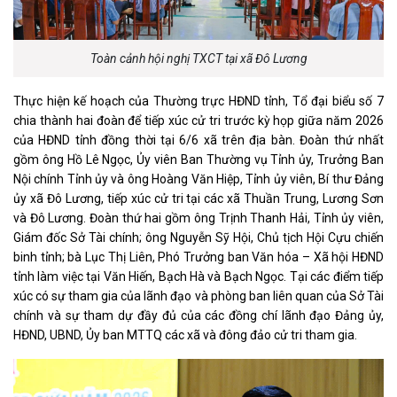
Toàn cảnh hội nghị TXCT tại xã Đô Lương
Thực hiện kế hoạch của Thường trực HĐND tỉnh, Tổ đại biểu số 7
chia thành hai đoàn để tiếp xúc cử tri trước kỳ họp giữa năm 2026
của HĐND tỉnh đồng thời tại 6/6 xã trên địa bàn. Đoàn thứ nhất
gồm ông Hồ Lê Ngọc, Ủy viên Ban Thường vụ Tỉnh ủy, Trưởng Ban
Nội chính Tỉnh ủy và ông Hoàng Văn Hiệp, Tỉnh ủy viên, Bí thư Đảng
ủy xã Đô Lương, tiếp xúc cử tri tại các xã Thuần Trung, Lương Sơn
và Đô Lương. Đoàn thứ hai gồm ông Trịnh Thanh Hải, Tỉnh ủy viên,
Giám đốc Sở Tài chính; ông Nguyễn Sỹ Hội, Chủ tịch Hội Cựu chiến
binh tỉnh; bà Lục Thị Liên, Phó Trưởng ban Văn hóa – Xã hội HĐND
tỉnh làm việc tại Văn Hiến, Bạch Hà và Bạch Ngọc. Tại các điểm tiếp
xúc có sự tham gia của lãnh đạo và phòng ban liên quan của Sở Tài
chính và sự tham dự đầy đủ của các đồng chí lãnh đạo Đảng ủy,
HĐND, UBND, Ủy ban MTTQ các xã và đông đảo cử tri tham gia.