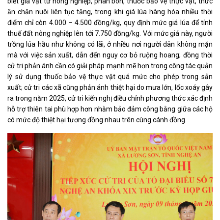
biết giá vật tư nông nghiệp, phân bón, thuốc bảo vệ thực vật, thức
ăn chăn nuôi liên tục tăng, trong khi giá lúa hàng hóa nhiều thời
điểm chỉ còn 4.000 – 4.500 đồng/kg, quy định mức giá lúa để tính
thuế đất nông nghiệp lên tới 7.750 đồng/kg. Với mức giá này, người
trồng lúa hầu như không có lãi, ở nhiều nơi người dân không mặn
mà với việc sản xuất, dẫn đến nguy cơ bỏ ruộng hoang; đồng thời
cử tri phản ánh cần có giải pháp mạnh mẽ hơn trong công tác quản
lý sử dụng thuốc bảo vệ thực vật quá mức cho phép trong sản
xuất; cử tri các xã cũng phản ánh thiệt hại do mưa lớn, lốc xoáy gây
ra trong năm 2025, cử tri kiến nghị điều chỉnh phương thức xác định
hỗ trợ thiên tai phù hợp hơn nhằm bảo đảm công bằng giữa các hộ
có mức độ thiệt hại tương đồng nhau trên cùng cánh đồng.