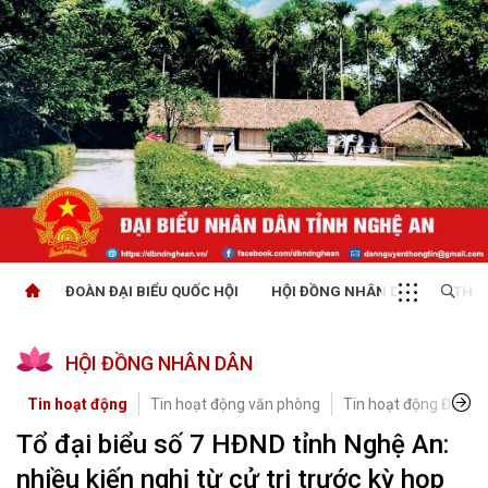
ĐOÀN ĐẠI BIỂU QUỐC HỘI
HỘI ĐỒNG NHÂN DÂN
THỜI
HỘI ĐỒNG NHÂN DÂN
Tin hoạt động
Tin hoạt động văn phòng
Tin hoạt động Đảng, 
Tổ đại biểu số 7 HĐND tỉnh Nghệ An:
nhiều kiến nghị từ cử tri trước kỳ họp