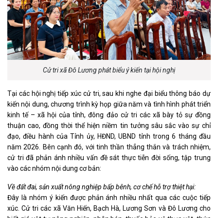
Cử tri xã Đô Lương phát biểu ý kiến tại hội nghị
Tại các hội nghị tiếp xúc cử tri, sau khi nghe đại biểu thông báo dự
kiến nội dung, chương trình kỳ họp giữa năm và tình hình phát triển
kinh tế – xã hội của tỉnh, đông đảo cử tri các xã bày tỏ sự đồng
thuận cao, đồng thời thể hiện niềm tin tưởng sâu sắc vào sự chỉ
đạo, điều hành của Tỉnh ủy, HĐND, UBND tỉnh trong 6 tháng đầu
năm 2026. Bên cạnh đó, với tinh thần thẳng thắn và trách nhiệm,
cử tri đã phản ánh nhiều vấn đề sát thực tiễn đời sống, tập trung
vào các nhóm nội dung cơ bản:
Về đất đai, sản xuất nông nghiệp bấp bênh, cơ chế hỗ trợ thiệt hại:
Đây là nhóm ý kiến được phản ánh nhiều nhất qua các cuộc tiếp
xúc. Cử tri các xã Văn Hiến, Bạch Hà, Lương Sơn và Đô Lương cho