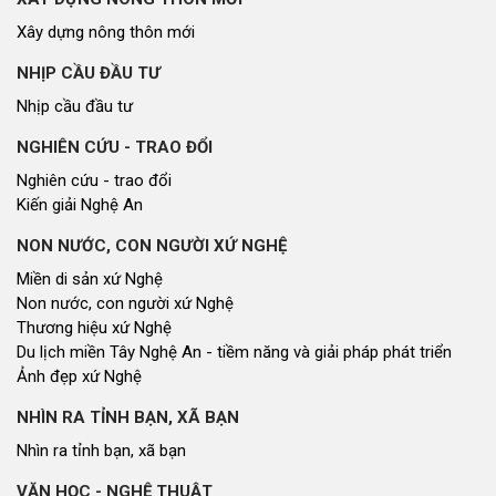
Cơ quan chủ quản: Đoàn ĐBQH và HĐND tỉnh Nghệ An
Địa chỉ: Số 03, đường Trường Thi, phường Trường Vinh, tỉnh Nghệ An
Điện thoại: 02383.592014
Email: dannguyenthongtin@gmail.com
Giấy phép số 179/GP-TTĐT, Sở TT&TT cấp ngày 31/12/2021
Hội đồng nhân dân tỉnh Nghệ An © 2021. Phát triển bởi
VIETNAMPEDIA.com
Lượt truy cập
Tổng số lượt
82206079
Hôm nay
180120
Hôm qua
214078