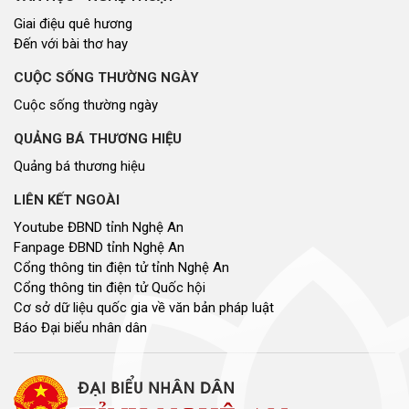
Đang xem
4952