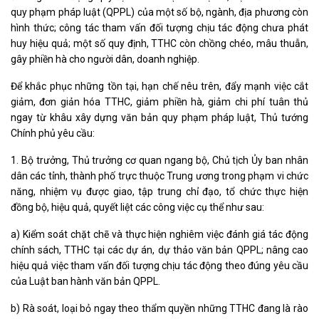
quy phạm pháp luật (QPPL) của một số bộ, ngành, địa phương còn
hình thức; công tác tham vấn đối tượng chịu tác động chưa phát
huy hiệu quả; một số quy định, TTHC còn chồng chéo, mâu thuẫn,
gây phiền hà cho người dân, doanh nghiệp.
Để khắc phục những tồn tại, hạn chế nêu trên, đẩy mạnh việc cắt
giảm, đơn giản hóa TTHC, giảm phiền hà, giảm chi phí tuân thủ
ngay từ khâu xây dựng văn bản quy phạm pháp luật, Thủ tướng
Chính phủ yêu cầu:
1. Bộ trưởng, Thủ trưởng cơ quan ngang bộ, Chủ tịch Ủy ban nhân
dân các tỉnh, thành phố trực thuộc Trung ương trong phạm vi chức
năng, nhiệm vụ được giao, tập trung chỉ đạo, tổ chức thực hiện
đồng bộ, hiệu quả, quyết liệt các công việc cụ thể như sau:
a) Kiểm soát chặt chẽ và thực hiện nghiêm việc đánh giá tác động
chính sách, TTHC tại các dự án, dự thảo văn bản QPPL; nâng cao
hiệu quả việc tham vấn đối tượng chịu tác động theo đúng yêu cầu
của Luật ban hành văn bản QPPL.
b) Rà soát, loại bỏ ngay theo thẩm quyền những TTHC đang là rào