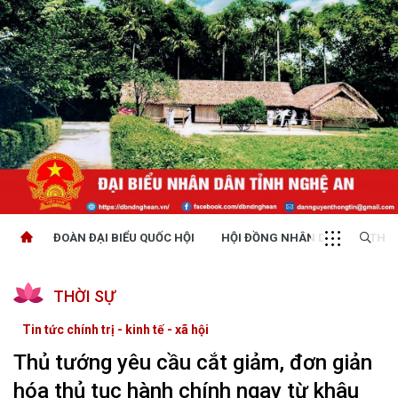
ĐOÀN ĐẠI BIỂU QUỐC HỘI
HỘI ĐỒNG NHÂN DÂN
THỜI
THỜI SỰ
Tin tức chính trị - kinh tế - xã hội
Thủ tướng yêu cầu cắt giảm, đơn giản
hóa thủ tục hành chính ngay từ khâu