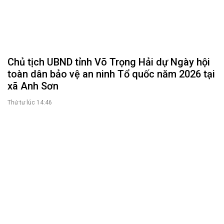
Tin hoạt động
Tin hoạt động Văn phòng
Tin hoạt động Đảng, đoàn thể
Tài liệu kỳ họp HĐND tỉnh
Tài liệu giám sát, khảo sát
Nghị quyết của HĐND tỉnh
THỜI SỰ
Tin tức chính trị - kinh tế - xã hội
CHUYỂN ĐỘNG 130
Tiếng nói và hành động từ cấp xã
CỬ TRI QUAN TÂM
Kiến nghị của cử tri với Đoàn ĐBQH tỉnh
Kiến nghị của cử tri với HĐND tỉnh
Thông báo chuyển đơn
Văn bản tổng hợp trả lời KNCT
Chủ trương, chính sách mới
GÓP Ý XÂY DỰNG CHÍNH SÁCH, PHÁP LUẬT