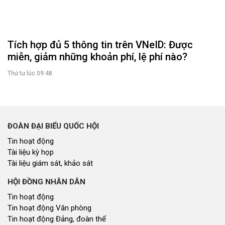
Góp ý xây dựng Chính Sách, Pháp Luật
XÂY DỰNG NÔNG THÔN MỚI
Xây dựng nông thôn mới
NHỊP CẦU ĐẦU TƯ
Nhịp cầu đầu tư
NGHIÊN CỨU - TRAO ĐỔI
Nghiên cứu - trao đổi
Kiến giải Nghệ An
NON NƯỚC, CON NGƯỜI XỨ NGHỆ
Miền di sản xứ Nghệ
Non nước, con người xứ Nghệ
Thương hiệu xứ Nghệ
Du lịch miền Tây Nghệ An - tiềm năng và giải pháp phát triển
Ảnh đẹp xứ Nghệ
NHÌN RA TỈNH BẠN, XÃ BẠN