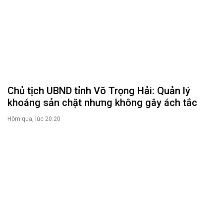
Tích hợp đủ 5 thông tin trên VNeID: Được
miễn, giảm những khoản phí, lệ phí nào?
Thứ tư lúc 09:48
ĐOÀN ĐẠI BIỂU QUỐC HỘI
Tin hoạt động
Tài liệu kỳ họp
Tài liệu giám sát, khảo sát
HỘI ĐỒNG NHÂN DÂN