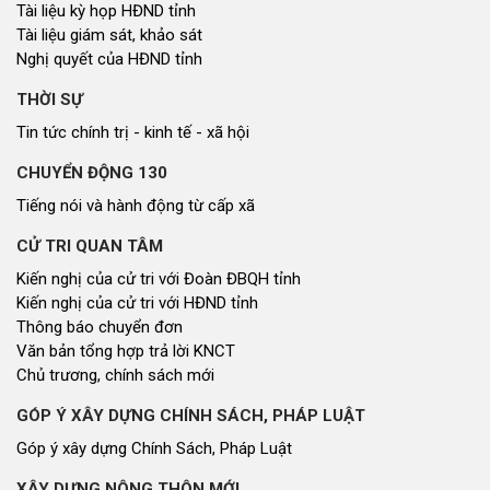
Nhìn ra tỉnh bạn, xã bạn
VĂN HỌC - NGHỆ THUẬT
Giai điệu quê hương
Đến với bài thơ hay
CUỘC SỐNG THƯỜNG NGÀY
Cuộc sống thường ngày
QUẢNG BÁ THƯƠNG HIỆU
Quảng bá thương hiệu
LIÊN KẾT NGOÀI
Youtube ĐBND tỉnh Nghệ An
Fanpage ĐBND tỉnh Nghệ An
Cổng thông tin điện tử tỉnh Nghệ An
Cổng thông tin điện tử Quốc hội
Cơ sở dữ liệu quốc gia về văn bản pháp luật
Báo Đại biểu nhân dân