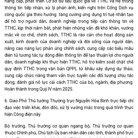
nâng cấp, phát triển Cơ sở dữ liệu quốc gia về TTHC và Hệ thống
thông tin tiếp nhận, xử lý phản ánh, kiến nghị trên Cổng Dịch vụ
công quốc gia theo hướng: tăng cường ứng dụng trí tuệ nhân tạo
để hỗ trợ người dân, doanh nghiệp trong tiếp cận thông tin về
TTHC, kịp thời nắm bắt, phát hiện những vấn đề khó khăn, vướng
mắc về cơ chế, chính sách, TTHC là rào cản cho hoạt động sản
xuất, kinh doanh của doanh nghiệp và đời sống của người dân,
nâng cao năng lực phản ứng chính sách; cung cấp các biểu mẫu
điện tử tương tác tự động điền thông tin để tạo thuận lợi cho người
dân, doanh nghiệp khi thực hiện TTHC; hỗ trợ kiểm soát chặt chẽ
quy định TTHC trong văn bản QPPL từ khâu xây dựng dự thảo;
cung cấp chức năng tham vấn trực tuyến các đối tượng chịu tác
động; đánh giá nỗ lực cải cách TTHC của bộ, ngành, địa phương.
Hoàn thành trong Quý IV năm 2025.
6. Giao Phó Thủ tướng Thường trực Nguyễn Hòa Bình trực tiếp chỉ
đạo việc triển khai, đôn đốc, xử lý vướng mắc trong quá trình thực
hiện Công điện này.
Bộ trưởng, Thủ trưởng cơ quan ngang bộ, Thủ trưởng cơ quan
thuộc Chính phủ, Chủ tịch Ủy ban nhân dân các tỉnh, thành phố trực