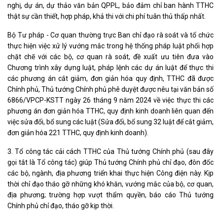
nghị, dự án, dự thảo văn bản QPPL, bảo đảm chỉ ban hành TTHC
thật sự cần thiết, hợp pháp, khả thi với chi phí tuân thủ thấp nhất.
Bộ Tư pháp - Cơ quan thường trực Ban chỉ đạo rà soát và tổ chức
thực hiện việc xử lý vướng mắc trong hệ thống pháp luật phối hợp
chặt chẽ với các bộ, cơ quan rà soát, đề xuất ưu tiên đưa vào
Chương trình xây dựng luật, pháp lệnh các dự án luật để thực thi
các phương án cắt giảm, đơn giản hóa quy định, TTHC đã được
Chính phủ, Thủ tướng Chính phủ phê duyệt được nêu tại văn bản số
6866/VPCP-KSTT ngày 26 tháng 9 năm 2024 về việc thực thi các
phương án đơn giản hóa TTHC, quy định kinh doanh liên quan đến
việc sửa đổi, bổ sung các luật (Sửa đổi, bổ sung 32 luật để cắt giảm,
đơn giản hóa 221 TTHC, quy định kinh doanh).
3. Tổ công tác cải cách TTHC của Thủ tướng Chính phủ (sau đây
gọi tắt là Tổ công tác) giúp Thủ tướng Chính phủ chỉ đạo, đôn đốc
các bộ, ngành, địa phương triển khai thực hiện Công điện này. Kịp
thời chỉ đạo tháo gỡ những khó khăn, vướng mắc của bộ, cơ quan,
địa phương; trường hợp vượt thẩm quyền, báo cáo Thủ tướng
Chính phủ chỉ đạo, tháo gỡ kịp thời.