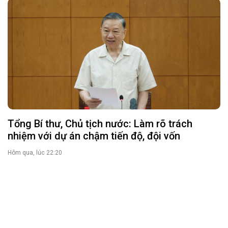
nhiệm với dự án chậm tiến độ, đội vốn
Hôm qua, lúc 22:20
Chủ tịch UBND tỉnh Võ Trọng Hải: Quản lý
khoáng sản chặt nhưng không gây ách tắc
Hôm qua, lúc 20:20
Chủ tịch UBND tỉnh Võ Trọng Hải dự Ngày hội
toàn dân bảo vệ an ninh Tổ quốc năm 2026 tại
xã Anh Sơn
Thứ tư lúc 14:46