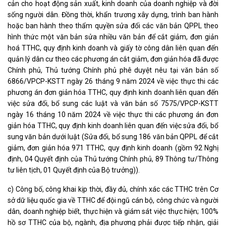
cản cho hoạt động sản xuất, kinh doanh của doanh nghiệp và đời
sống người dân. Đồng thời, khẩn trương xây dựng, trình ban hành
hoặc ban hành theo thẩm quyền sửa đổi các văn bản QPPL theo
hình thức một văn bản sửa nhiều văn bản để cắt giảm, đơn giản
hoá TTHC, quy định kinh doanh và giấy tờ công dân liên quan đến
quản lý dân cư theo các phương án cắt giảm, đơn giản hóa đã được
Chính phủ, Thủ tướng Chính phủ phê duyệt nêu tại văn bản số
6866/VPCP-KSTT ngày 26 tháng 9 năm 2024 về việc thực thi các
phương án đơn giản hóa TTHC, quy định kinh doanh liên quan đến
việc sửa đổi, bổ sung các luật và văn bản số 7575/VPCP-KSTT
ngày 16 tháng 10 năm 2024 về việc thực thi các phương án đơn
giản hóa TTHC, quy định kinh doanh liên quan đến việc sửa đổi, bổ
sung văn bản dưới luật (Sửa đổi, bổ sung 186 văn bản QPPL để cắt
giảm, đơn giản hóa 971 TTHC, quy định kinh doanh (gồm 92 Nghị
định, 04 Quyết định của Thủ tướng Chính phủ, 89 Thông tư/Thông
tư liên tịch, 01 Quyết định của Bộ trưởng)).
c) Công bố, công khai kịp thời, đầy đủ, chính xác các TTHC trên Cơ
sở dữ liệu quốc gia về TTHC để đội ngũ cán bộ, công chức và người
dân, doanh nghiệp biết, thực hiện và giám sát việc thực hiện; 100%
hồ sơ TTHC của bộ, ngành, địa phương phải được tiếp nhận, giải