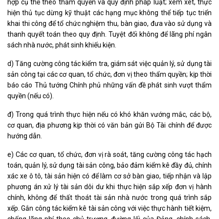
hợp cụ thể theo thẩm quyền và quy định pháp luật; xem xét, thực
hiện thủ tục dừng kỹ thuật các hạng mục không thể tiếp tục triển
khai thi công để tổ chức nghiệm thu, bàn giao, đưa vào sử dụng và
thanh quyết toán theo quy định. Tuyệt đối không để lãng phí ngân
sách nhà nước, phát sinh khiếu kiện.
d) Tăng cường công tác kiểm tra, giám sát việc quản lý, sử dụng tài
sản công tại các cơ quan, tổ chức, đơn vị theo thẩm quyền; kịp thời
báo cáo Thủ tướng Chính phủ những vấn đề phát sinh vượt thẩm
quyền (nếu có).
đ) Trong quá trình thực hiện nếu có khó khăn vướng mắc, các bộ,
cơ quan, địa phương kịp thời có văn bản gửi Bộ Tài chính để được
hướng dẫn.
e) Các cơ quan, tổ chức, đơn vị rà soát, tăng cường công tác hạch
toán, quản lý, sử dụng tài sản công, bảo đảm kiểm kê đầy đủ, chính
xác xe ô tô, tài sản hiện có để làm cơ sở bàn giao, tiếp nhận và lập
phương án xử lý tài sản dôi dư khi thực hiện sắp xếp đơn vị hành
chính, không để thất thoát tài sản nhà nước trong quá trình sắp
xếp. Gắn công tác kiểm kê tài sản công với việc thực hành tiết kiệm,