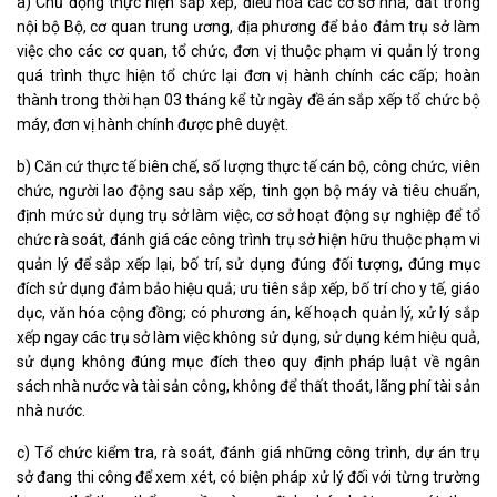
a) Chủ động thực hiện sắp xếp, điều hòa các cơ sở nhà, đất trong
nội bộ Bộ, cơ quan trung ương, địa phương để bảo đảm trụ sở làm
việc cho các cơ quan, tổ chức, đơn vị thuộc phạm vi quản lý trong
quá trình thực hiện tổ chức lại đơn vị hành chính các cấp; hoàn
thành trong thời hạn 03 tháng kể từ ngày đề án sắp xếp tổ chức bộ
máy, đơn vị hành chính được phê duyệt.
b) Căn cứ thực tế biên chế, số lượng thực tế cán bộ, công chức, viên
chức, người lao động sau sắp xếp, tinh gọn bộ máy và tiêu chuẩn,
định mức sử dụng trụ sở làm việc, cơ sở hoạt động sự nghiệp để tổ
chức rà soát, đánh giá các công trình trụ sở hiện hữu thuộc phạm vi
quản lý để sắp xếp lại, bố trí, sử dụng đúng đối tượng, đúng mục
đích sử dụng đảm bảo hiệu quả; ưu tiên sắp xếp, bố trí cho y tế, giáo
dục, văn hóa cộng đồng; có phương án, kế hoạch quản lý, xử lý sắp
xếp ngay các trụ sở làm việc không sử dụng, sử dụng kém hiệu quả,
sử dụng không đúng mục đích theo quy định pháp luật về ngân
sách nhà nước và tài sản công, không để thất thoát, lãng phí tài sản
nhà nước.
c) Tổ chức kiểm tra, rà soát, đánh giá những công trình, dự án trụ
sở đang thi công để xem xét, có biện pháp xử lý đối với từng trường