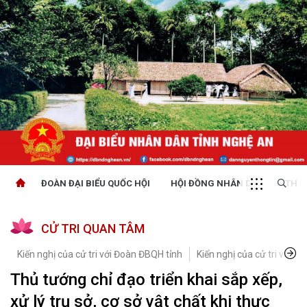
ĐOÀN ĐẠI BIỂU QUỐC HỘI
HỘI ĐỒNG NHÂN DÂN
THỜI
CỬ TRI QUAN TÂM
Kiến nghị của cử tri với Đoàn ĐBQH tỉnh
Kiến nghị của cử tri với H
Thủ tướng chỉ đạo triển khai sắp xếp,
xử lý trụ sở, cơ sở vật chất khi thực