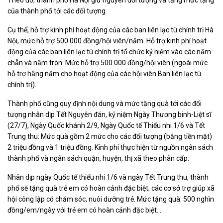
Theo đó, thành phố Hà Nội giữ nguyên đối tượng và tăng mức tặng
của thành phố tới các đối tượng.
Cụ thể, hỗ trợ kinh phí hoạt động của các ban liên lạc tù chính trị Hà
Nội, mức hỗ trợ 500.000 đồng/hội viên/năm. Hỗ trợ kinh phí hoạt
động của các ban liên lạc tù chính trị tổ chức kỷ niệm vào các năm
chẵn và năm tròn: Mức hỗ trợ 500.000 đồng/hội viên (ngoài mức
hỗ trợ hằng năm cho hoạt động của các hội viên Ban liên lạc tù
chính trị).
Thành phố cũng quy định nội dung và mức tặng quà tới các đối
tượng nhân dịp Tết Nguyên đán, kỷ niệm Ngày Thương binh-Liệt sĩ
(27/7), Ngày Quốc khánh 2/9, Ngày Quốc tế Thiếu nhi 1/6 và Tết
Trung thu: Mức quà gồm 2 mức cho các đối tượng (bằng tiền mặt)
2 triệu đồng và 1 triệu đồng. Kinh phí thực hiện từ nguồn ngân sách
thành phố và ngân sách quận, huyện, thị xã theo phân cấp.
Nhân dịp ngày Quốc tế thiếu nhi 1/6 và ngày Tết Trung thu, thành
phố sẽ tặng quà trẻ em có hoàn cảnh đặc biệt; các cơ sở trợ giúp xã
hội công lập có chăm sóc, nuôi dưỡng trẻ. Mức tặng quà: 500 nghìn
đồng/em/ngày với trẻ em có hoàn cảnh đặc biệt…