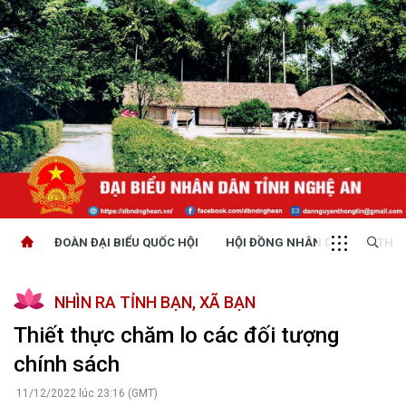
ĐOÀN ĐẠI BIỂU QUỐC HỘI
HỘI ĐỒNG NHÂN DÂN
THỜI
NHÌN RA TỈNH BẠN, XÃ BẠN
Thiết thực chăm lo các đối tượng
chính sách
11/12/2022 lúc 23:16 (GMT)