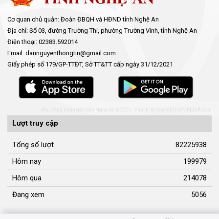
Cơ quan chủ quản: Đoàn ĐBQH và HĐND tỉnh Nghệ An
Địa chỉ: Số 03, đường Trường Thi, phường Trường Vinh, tỉnh Nghệ An
Điện thoại: 02383.592014
Email: dannguyenthongtin@gmail.com
Giấy phép số 179/GP-TTĐT, Sở TT&TT cấp ngày 31/12/2021
Hội đồng nhân dân tỉnh Nghệ An © 2021. Phát triển bởi
VIETNAMPEDIA.com
Lượt truy cập
Tổng số lượt
82225938
Hôm nay
199979
Hôm qua
214078
Đang xem
5056