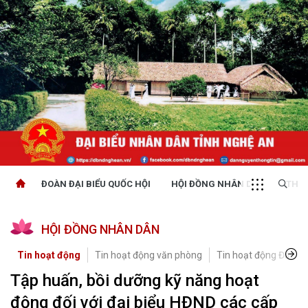
ĐOÀN ĐẠI BIỂU QUỐC HỘI
HỘI ĐỒNG NHÂN DÂN
THỜI
HỘI ĐỒNG NHÂN DÂN
Tin hoạt động
Tin hoạt động văn phòng
Tin hoạt động Đảng, 
Tập huấn, bồi dưỡng kỹ năng hoạt
động đối với đại biểu HĐND các cấp