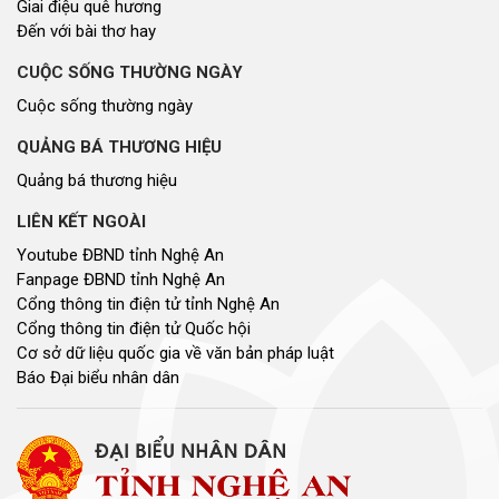
Cổng thông tin điện tử tỉnh Nghệ An
Cổng thông tin điện tử Quốc hội
Cơ sở dữ liệu quốc gia về văn bản pháp luật
Báo Đại biểu nhân dân
Cơ quan chủ quản: Đoàn ĐBQH và HĐND tỉnh Nghệ An
Địa chỉ: Số 03, đường Trường Thi, phường Trường Vinh, tỉnh Nghệ An
Điện thoại: 02383.592014
Email: dannguyenthongtin@gmail.com
Giấy phép số 179/GP-TTĐT, Sở TT&TT cấp ngày 31/12/2021
Hội đồng nhân dân tỉnh Nghệ An © 2021. Phát triển bởi
VIETNAMPEDIA.com
Lượt truy cập