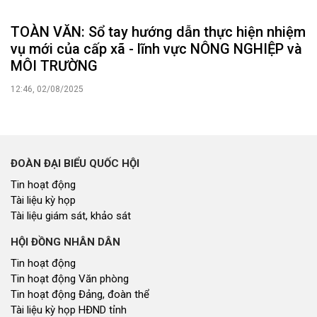
Tin hoạt động
Tài liệu kỳ họp
Tài liệu giám sát, khảo sát
HỘI ĐỒNG NHÂN DÂN
Tin hoạt động
Tin hoạt động Văn phòng
Tin hoạt động Đảng, đoàn thể
Tài liệu kỳ họp HĐND tỉnh
Tài liệu giám sát, khảo sát
Nghị quyết của HĐND tỉnh
THỜI SỰ
Tin tức chính trị - kinh tế - xã hội
CHUYỂN ĐỘNG 130
Tiếng nói và hành động từ cấp xã
CỬ TRI QUAN TÂM
Kiến nghị của cử tri với Đoàn ĐBQH tỉnh