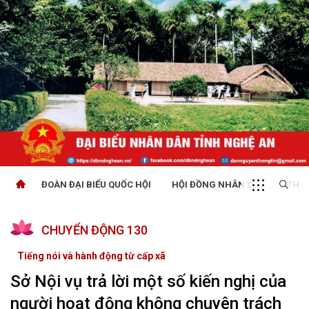
ĐOÀN ĐẠI BIỂU QUỐC HỘI
HỘI ĐỒNG NHÂN DÂN
THỜI
CHUYỂN ĐỘNG 130
Tiếng nói và hành động từ cấp xã
Sở Nội vụ trả lời một số kiến nghị của
người hoạt động không chuyên trách