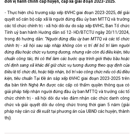
đơn vị hành chính cấp huyện, cấp xã giai đoạn 2023-2025.
- Thực hiện chủ trương sắp xếp ĐVHC giai đoạn 2023-2025, để giải
quyết số cán bộ cấp xã là người đứng đầu ủy ban MTTQ và trưởng
các tổ chức chính trị - xã hội dôi dư do sắp xếp ĐVHC, Ban Tổ chức
Tỉnh uỷ ban hành Hướng dẫn số 12- HD/BTCTU ngày 20/11/2024,
trong đó hướng dẫn:
“Người đứng đầu ủy ban MTTQ và các tổ chức
chính trị - xã hội sau sáp nhập không còn vị trí để bố trí làm người
đứng đầu hoặc chức vụ tương đương, nhưng vẫn còn đủ điều kiện, tiêu
chuẩn công tác, thì có thể làm các bước quy trình giới thiệu bầu hoặc
chỉ định sang xã khác để giữ chức vụ tương đương theo quy định của
Điều lệ tổ chức đó, hoặc tiếp nhận, bố trí vào công chức nếu có đủ điều
kiện, tiêu chuẩn
Tại Đề án sắp xếp ĐVHC giai đoạn 2023-2025 trên
địa bàn tỉnh Nghệ An được các cấp có thẩm quyền thông qua có
giải pháp tiếp nhận người đứng đầu ủy ban MTTQ và trưởng các tổ
chức chính trị - xã hội dôi dư vào đảm nhận các chức danh công
chức và giải quyết dôi dư công chức trong thời gian 5 năm (giải
pháp này căn cứ đề xuất tại phương án của UBND các huyện, thành
thị).