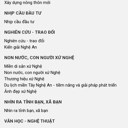
Thương hiệu xứ Nghệ
Du lịch miền Tây Nghệ An - tiềm năng và giải pháp phát triển
Ảnh đẹp xứ Nghệ
NHÌN RA TỈNH BẠN, XÃ BẠN
Nhìn ra tỉnh bạn, xã bạn
VĂN HỌC - NGHỆ THUẬT
Giai điệu quê hương
Đến với bài thơ hay
CUỘC SỐNG THƯỜNG NGÀY
Cuộc sống thường ngày
QUẢNG BÁ THƯƠNG HIỆU
Quảng bá thương hiệu
LIÊN KẾT NGOÀI
Youtube ĐBND tỉnh Nghệ An
Fanpage ĐBND tỉnh Nghệ An