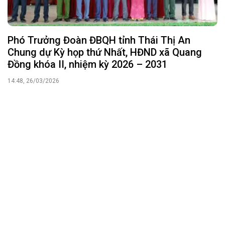
Phó Trưởng Đoàn ĐBQH tỉnh Thái Thị An
Chung dự Kỳ họp thứ Nhất, HĐND xã Quang
Đồng khóa II, nhiệm kỳ 2026 – 2031
14:48, 26/03/2026
TOÀN VĂN: Sổ tay hướng dẫn thực hiện nhiệm
vụ mới của cấp xã - lĩnh vực NÔNG NGHIỆP và
MÔI TRƯỜNG
12:46, 02/08/2025
ĐOÀN ĐẠI BIỂU QUỐC HỘI