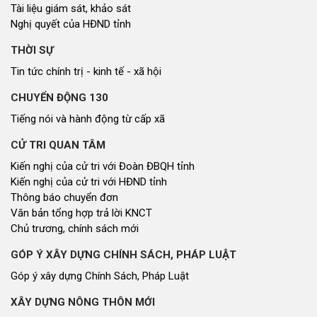
Kiến nghị của cử tri với HĐND tỉnh
Thông báo chuyển đơn
Văn bản tổng hợp trả lời KNCT
Chủ trương, chính sách mới
GÓP Ý XÂY DỰNG CHÍNH SÁCH, PHÁP LUẬT
Góp ý xây dựng Chính Sách, Pháp Luật
XÂY DỰNG NÔNG THÔN MỚI
Xây dựng nông thôn mới
NHỊP CẦU ĐẦU TƯ
Nhịp cầu đầu tư
NGHIÊN CỨU - TRAO ĐỔI
Nghiên cứu - trao đổi
Kiến giải Nghệ An
NON NƯỚC, CON NGƯỜI XỨ NGHỆ
Miền di sản xứ Nghệ
Non nước, con người xứ Nghệ