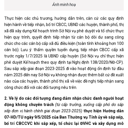
Ảnh minh hoạ
Thực hiện các chủ trương, hướng dẫn trên, căn cứ các quy định
hiện hành về tiếp nhận, bố trí CBCC, UBND các huyện, thành phố, thị
xã đã xây dựng Kế hoạch trình Sở Nội vụ phê duyệt và tổ chức thực
hiện quy trình, quyết định tiếp nhận từ cán bộ dôi dư sang công
chức cho các cán bộ cấp xã đủ điều kiện (toàn tỉnh khoảng hơn 100
cán bộ). Lưu ý: thẩm quyền tuyển dụng, tiếp nhận CBCC cấp xã
trước ngày 1/7/2025 là UBND cấp huyện (Sở Nội vụ chỉ thực hiện
phê duyệt Kế hoạch theo quy định tại Nghị định 138/2020/NĐ-CP).
Sau sắp xếp giai đoạn 2023-2025 đi vào hoạt động ổn định từ đầu
năm 2025 đến nay Sở Nội vụ không nhận được thêm bất cứ đề xuất
nào của các huyện, thành phố thị xã về việc đề nghị tiếp nhận sang
công chức đối với các đối tượng nêu trên.
2. Về lý do các đối tượng đang đảm nhận chức danh người hoạt
động không chuyên trách
(từ cấp trưởng, xuống cấp phó do sắp
xếp đơn vị hành chính giai đoạn 2023-2025)
thực hiện Hướng dẫn
07-HD/TU ngày 9/5/2025 của Ban Thường vụ Tỉnh ủy về sắp xếp,
bố trí CBCCVC khi sắp xếp, tổ chức lại ĐVHC và xây dựng mô