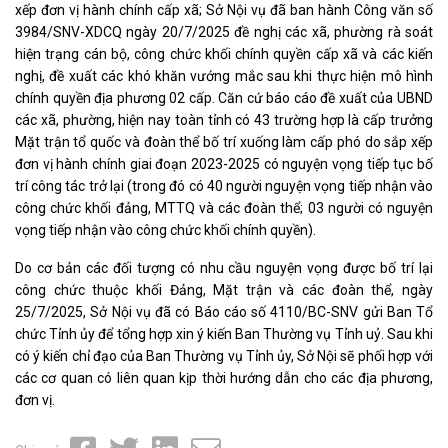
xếp đơn vị hành chính cấp xã; Sở Nội vụ đã ban hành Công văn số
3984/SNV-XDCQ ngày 20/7/2025 đề nghị các xã, phường rà soát
hiện trạng cán bộ, công chức khối chính quyền cấp xã và các kiến
nghị, đề xuất các khó khăn vướng mắc sau khi thực hiện mô hình
chính quyền địa phương 02 cấp. Căn cứ báo cáo đề xuất của UBND
các xã, phường, hiện nay toàn tỉnh có 43 trường hợp là cấp trưởng
Mặt trận tổ quốc và đoàn thể bố trí xuống làm cấp phó do sắp xếp
đơn vị hành chính giai đoạn 2023-2025 có nguyện vọng tiếp tục bố
trí công tác trở lại (trong đó có 40 người nguyện vọng tiếp nhận vào
công chức khối đảng, MTTQ và các đoàn thể; 03 người có nguyện
vọng tiếp nhận vào công chức khối chính quyền).
Do cơ bản các đối tượng có nhu cầu nguyện vọng được bố trí lại
công chức thuộc khối Đảng, Mặt trận và các đoàn thể, ngày
25/7/2025, Sở Nội vụ đã có Báo cáo số 4110/BC-SNV gửi Ban Tổ
chức Tỉnh ủy để tổng hợp xin ý kiến Ban Thường vụ Tỉnh uỷ. Sau khi
có ý kiến chỉ đạo của Ban Thường vụ Tỉnh ủy, Sở Nội sẽ phối hợp với
các cơ quan có liên quan kịp thời hướng dẫn cho các địa phương,
đơn vị.