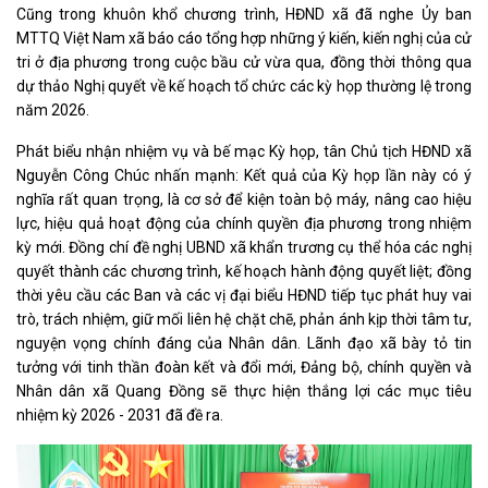
Cũng trong khuôn khổ chương trình, HĐND xã đã nghe Ủy ban
MTTQ Việt Nam xã báo cáo tổng hợp những ý kiến, kiến nghị của cử
tri ở địa phương trong cuộc bầu cử vừa qua, đồng thời thông qua
dự thảo Nghị quyết về kế hoạch tổ chức các kỳ họp thường lệ trong
năm 2026.
Phát biểu nhận nhiệm vụ và bế mạc Kỳ họp, tân Chủ tịch HĐND xã
Nguyễn Công Chúc nhấn mạnh: Kết quả của Kỳ họp lần này có ý
nghĩa rất quan trọng, là cơ sở để kiện toàn bộ máy, nâng cao hiệu
lực, hiệu quả hoạt động của chính quyền địa phương trong nhiệm
kỳ mới. Đồng chí đề nghị UBND xã khẩn trương cụ thể hóa các nghị
quyết thành các chương trình, kế hoạch hành động quyết liệt; đồng
thời yêu cầu các Ban và các vị đại biểu HĐND tiếp tục phát huy vai
trò, trách nhiệm, giữ mối liên hệ chặt chẽ, phản ánh kịp thời tâm tư,
nguyện vọng chính đáng của Nhân dân. Lãnh đạo xã bày tỏ tin
tưởng với tinh thần đoàn kết và đổi mới, Đảng bộ, chính quyền và
Nhân dân xã Quang Đồng sẽ thực hiện thắng lợi các mục tiêu
nhiệm kỳ 2026 - 2031 đã đề ra.