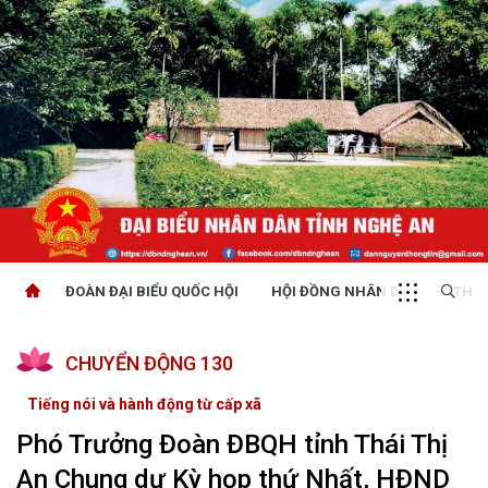
ĐOÀN ĐẠI BIỂU QUỐC HỘI
HỘI ĐỒNG NHÂN DÂN
THỜI
CHUYỂN ĐỘNG 130
Tiếng nói và hành động từ cấp xã
Phó Trưởng Đoàn ĐBQH tỉnh Thái Thị
An Chung dự Kỳ họp thứ Nhất, HĐND