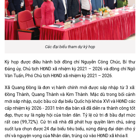
Các đại biểu tham dự kỳ họp
Kỳ họp được điều hành bởi đồng chí Nguyễn Công Chúc, Bí thư
Đảng ủy, Chủ tịch HĐND xã nhiệm kỳ 2021 – 2026 và đồng chí Ngô
Văn Tuấn, Phó Chủ tịch HĐND xã nhiệm kỳ 2021 – 2026.
Xã Quang Đồng là đơn vị hành chính mới được sáp nhập từ 3 xã:
Đồng Thành, Quang Thành và Kim Thành. Mặc dù trong bối cảnh
mới sáp nhập, cuộc bầu cử đại biểu Quốc hội khóa XVI và HĐND các
cấp nhiệm kỳ 2026 - 2031 trên địa bàn xã đã diễn ra thành công tốt
đẹp, thực sự là ngày hội của toàn dân. Tỷ lệ cử tri đi bầu đạt mức
rất cao (99,72%). Cử tri xã nhà đã phát huy quyền làm chủ, sáng
suốt lựa chọn được 24 đại biểu tiêu biểu, xứng đáng đại diện cho ý
chí và nguyện vọng của Nhân dân, trúng cử vào HĐND xã khóa II.