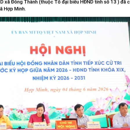
ND xã Đông Thành (thuộc Tổ đại biểu HĐND tỉnh số 13 ) đã c
Xây dựng nông thôn mới
y dựng Chính Sách, Pháp Luật
xã Hợp Minh.
ỚC, CON NGƯỜI XỨ NGHỆ
NHÌN RA TỈNH BẠN, XÃ BẠN
sản xứ Nghệ
Nhìn ra tỉnh bạn, xã bạn
, con người xứ Nghệ
hiệu xứ Nghệ
miền Tây Nghệ An - tiềm năng và
 phát triển
 xứ Nghệ
BÁ THƯƠNG HIỆU
LIÊN KẾT NGOÀI
 thương hiệu
Youtube ĐBND tỉnh Nghệ An
Fanpage ĐBND tỉnh Nghệ An
Cổng thông tin điện tử tỉnh Ng
Cổng thông tin điện tử Quốc hộ
Cơ sở dữ liệu quốc gia về văn 