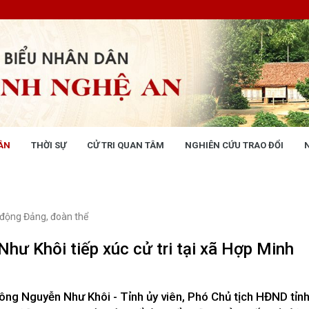
ÂN
THỜI SỰ
CỬ TRI QUAN TÂM
NGHIÊN CỨU TRAO ĐỔI
NG NHÂN DÂN
THỜI SỰ
 động
Tin tức chính trị - kinh tế - xã hộ
 động Văn phòng
 động Đảng, đoàn thể
 động Đảng, đoàn thể
 kỳ họp HĐND tỉnh
hư Khôi tiếp xúc cử tri tại xã Hợp Minh
giám sát, khảo sát
ết của HĐND tỉnh
XÂY DỰNG CHÍNH SÁCH,
XÂY DỰNG NÔNG THÔN MỚI
ng Nguyễn Như Khôi - Tỉnh ủy viên, Phó Chủ tịch HĐND tỉnh
UẬT