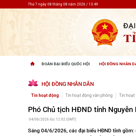
Thứ 7 ngày 08 tháng 08 năm 2026 / 13:49
ĐOÀN ĐẠI BIỂU QUỐC HỘI
HỘI ĐỒNG NHÂN D
ĐOÀN ĐẠI BIỂU QUỐC HỘI
HỘI ĐỒ
HỘI ĐỒNG NHÂN DÂN
Tin hoạt động
Tin hoạt
Tài liệu kỳ họp
Tin hoạt
Tin hoạt động
Tin hoạt động văn phòng
Tin hoạt
Tài liệu giám sát, khảo sát
Tin hoạt
Tài liệu
Phó Chủ tịch HĐND tỉnh Nguyễn N
Tài liệu 
Nghị quy
04/06/2026 lúc 12:02 (GMT)
CỬ TRI QUAN TÂM
GÓP Ý 
Sáng 04/6/2026, các đại biểu HĐND tỉnh gồm: ô
PHÁP L