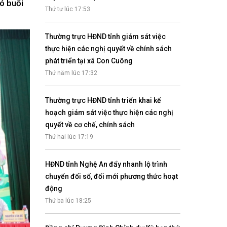
ó buổi
Nhịp cầu đầu tư
Thứ tư lúc 17:53
Thường trực HĐND tỉnh giám sát việc
thực hiện các nghị quyết về chính sách
phát triển tại xã Con Cuông
VĂN HỌC - NGHỆ THUẬT
Thứ năm lúc 17:32
Giai điệu quê hương
Đến với bài thơ hay
Thường trực HĐND tỉnh triển khai kế
hoạch giám sát việc thực hiện các nghị
quyết về cơ chế, chính sách
Thứ hai lúc 17:19
HĐND tỉnh Nghệ An đẩy nhanh lộ trình
chuyển đổi số, đổi mới phương thức hoạt
động
hệ An
Thứ ba lúc 18:25
i
bản pháp