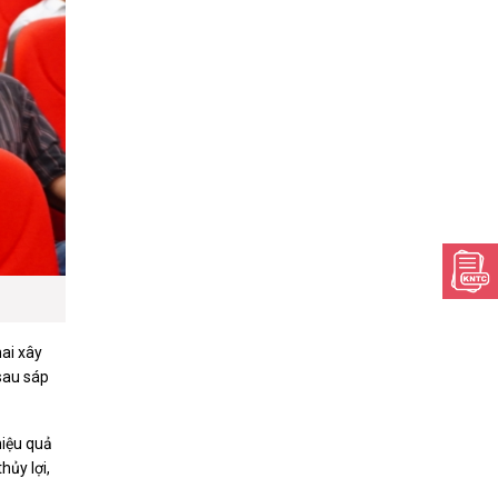
hai xây
sau sáp
hiệu quả
hủy lợi,