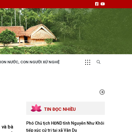
NON NƯỚC, CON NGƯỜI XỨ NGHỆ
CHUYỂN ĐỘNG 130
i
Tiếng nói và hành động từ cấp xã
TIN ĐỌC NHIỀU
Phó Chủ tịch HĐND tỉnh Nguyễn Như Khôi
NHỊP CẦU ĐẦU TƯ
 và bà
tiếp xúc cử tri tại xã Vân Du