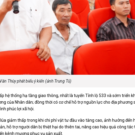
Văn Thùy phát biểu ý kiến (ảnh Trung Tú)
ấp hệ thống hạ tầng giao thông, nhất là tuyến Tỉnh lộ 533 và sớm triển k
ơng của Nhân dân; đồng thời có cơ chế hỗ trợ nguồn lực cho địa phương 
nh phúc lợi xã hội.
á lúa giảm thấp trong khi chi phí vật tư đầu vào tăng cao, ảnh hưởng đến 
n, hỗ trợ người dân bị thiệt hại do thiên tai, nâng cao hiệu quả công tác t
uyến kênh mương phục vụ sản xuất.