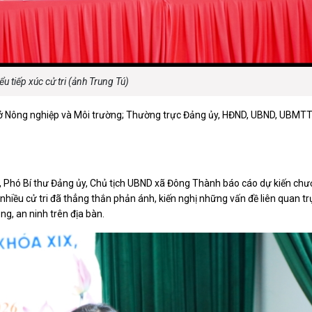
luật
Báo Đại biểu nhân dân
ểu tiếp xúc cử tri (ảnh Trung Tú)
, Sở Nông nghiệp và Môi trường; Thường trực Đảng ủy, HĐND, UBND, UBMT
n, Phó Bí thư Đảng ủy, Chủ tịch UBND xã Đông Thành báo cáo dự kiến chươ
hiều cử tri đã thẳng thắn phản ánh, kiến nghị những vấn đề liên quan tr
òng, an ninh trên địa bàn.