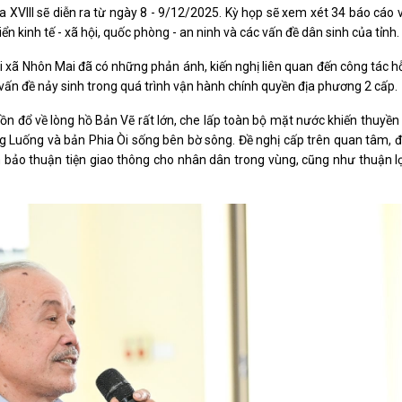
XVIII sẽ diễn ra từ ngày 8 - 9/12/2025. Kỳ họp sẽ xem xét 34 báo cáo 
n kinh tế - xã hội, quốc phòng - an ninh và các vấn đề dân sinh của tỉnh.
 tri xã Nhôn Mai đã có những phản ánh, kiến nghị liên quan đến công tác h
ố vấn đề nảy sinh trong quá trình vận hành chính quyền địa phương 2 cấp.
uồn đổ về lòng hồ Bản Vẽ rất lớn, che lấp toàn bộ mặt nước khiến thuyề
ng Luống và bản Phia Òi sống bên bờ sông. Đề nghị cấp trên quan tâm, 
bảo thuận tiện giao thông cho nhân dân trong vùng, cũng như thuận lợ