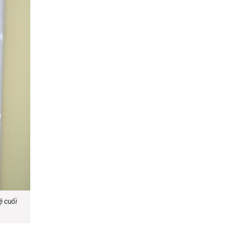
ệ cuối