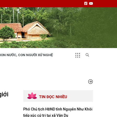
NON NƯỚC, CON NGƯỜI XỨ NGHỆ
CHUYỂN ĐỘNG 130
i
Tiếng nói và hành động từ cấp xã
giới
TIN ĐỌC NHIỀU
Phó Chủ tịch HĐND tỉnh Nguyễn Như Khôi
NHỊP CẦU ĐẦU TƯ
tiếp xúc cử tri tại xã Vân Du