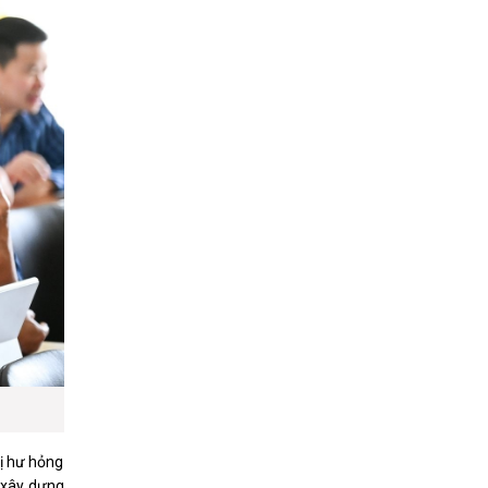
bị hư hỏng
ư xây dựng