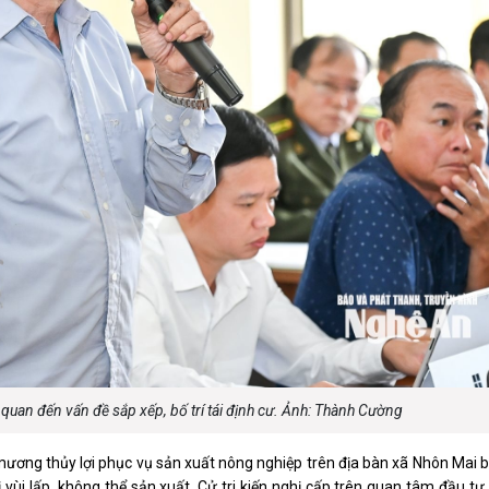
n quan đến vấn đề sắp xếp, bố trí tái định cư. Ảnh: Thành Cường
mương thủy lợi phục vụ sản xuất nông nghiệp trên địa bàn xã Nhôn Mai 
 vùi lấp, không thể sản xuất. Cử tri kiến nghị cấp trên quan tâm đầu t