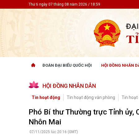
Thứ 6 ngày 07 tháng 08 năm 2026 / 18:59
ĐOÀN ĐẠI BIỂU QUỐC HỘI
HỘI ĐỒNG NHÂN D
ĐOÀN ĐẠI BIỂU QUỐC HỘI
HỘI ĐỒ
HỘI ĐỒNG NHÂN DÂN
Tin hoạt động
Tin hoạt
Tài liệu kỳ họp
Tin hoạt
Tin hoạt động
Tin hoạt động văn phòng
Tin hoạt
Tài liệu giám sát, khảo sát
Tin hoạt
Tài liệu
Phó Bí thư Thường trực Tỉnh ủy, C
Tài liệu 
Nhôn Mai
Nghị quy
CỬ TRI QUAN TÂM
GÓP Ý 
07/11/2025 lúc 20:16 (GMT)
PHÁP L