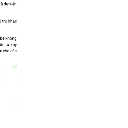
và dự kiến
ỗ trợ khắc
n bè không
đầu tư xây
i cho các