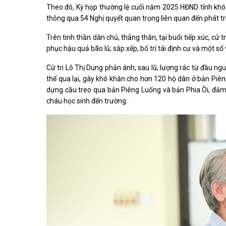
Theo đó, Kỳ họp thường lệ cuối năm 2025 HĐND tỉnh khóa 
thông qua 54 Nghị quyết quan trọng liên quan đến phát triể
Trên tinh thần dân chủ, thẳng thắn, tại buổi tiếp xúc, cử
phục hậu quả bão lũ; sắp xếp, bố trí tái định cư và một s
Cử tri Lô Thị Dung phản ánh, sau lũ, lượng rác từ đầu ng
thể qua lại, gây khó khăn cho hơn 120 hộ dân ở bản Piê
dựng cầu treo qua bản Piêng Luống và bản Phia Òi, đảm 
cháu học sinh đến trường.