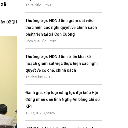
Nhịp cầu đầu tư
 xã
Thứ tư lúc 17:53
Thường trực HĐND tỉnh giám sát việc
 Đoàn ĐBQH
thực hiện các nghị quyết về chính sách
phát triển tại xã Con Cuông
VĂN HỌC - NGHỆ THUẬT
Hôm qua, lúc 17:32
Giai điệu quê hương
Đến với bài thơ hay
Thường trực HĐND tỉnh triển khai kế
hoạch giám sát việc thực hiện các nghị
quyết về cơ chế, chính sách
Thứ hai lúc 17:19
Đánh giá, xếp loại năng lực đại biểu Hội
đồng nhân dân tỉnh Nghệ An bằng chỉ số
KPI
hệ An
19:17, 31/07/2026
i
bản pháp