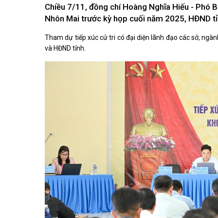
Kiến nghị của cử tri với Đoàn ĐBQH tỉnh
Chiều 7/11, đồng chí Hoàng Nghĩa Hiếu - Phó Bí 
Góp ý xâ
Kiến nghị của cử tri với HĐND tỉnh
Nhôn Mai trước kỳ họp cuối năm 2025, HĐND tỉn
Thông báo chuyển đơn
Văn bản tổng hợp trả lời KNCT
Tham dự tiếp xúc cử tri có đại diện lãnh đạo các sở, ng
Chủ trương, chính sách mới
và HĐND tỉnh.
NGHIÊN CỨU - TRAO ĐỔI
NON NƯ
Nghiên cứu - trao đổi
Miền di 
Kiến giải Nghệ An
Non nước
Thương 
Du lịch 
giải pháp
Ảnh đẹp
CUỘC SỐNG THƯỜNG NGÀY
QUẢNG 
Cuộc sống thường ngày
Quảng bá