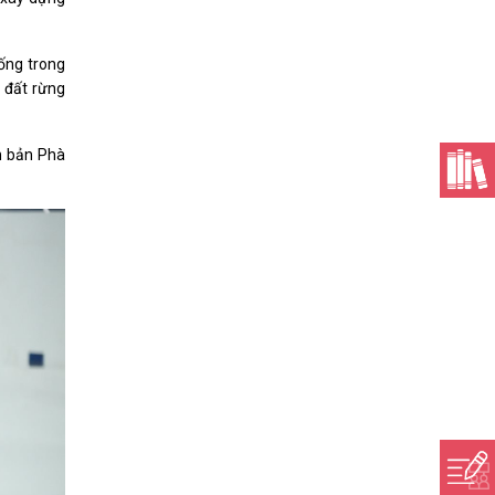
sống trong
n đất rừng
n bản Phà