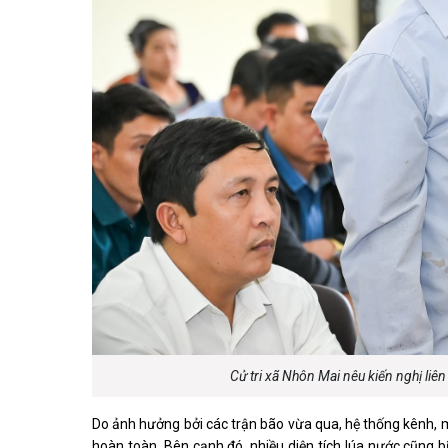
Cử tri xã Nhôn Mai nêu kiến nghị liê
Do ảnh hưởng bởi các trận bão vừa qua, hệ thống kênh, 
hoàn toàn. Bên cạnh đó, nhiều diện tích lúa nước cũng bị