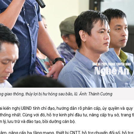
ng giao thông, thủy lợi bị hư hỏng sau bão, lũ. Ảnh: Thành Cường
 kiến nghị UBND tỉnh chỉ đạo, hướng dẫn rõ phân cấp, ủy quyền và quy 
ống nhất. Cùng với đó, hỗ trợ kinh phí đầu tư, nâng cấp trụ sở, trang th
lý, lưu trữ và đào tạo, bồi dưỡng cán bộ.
âm, nâng cấp hạ tầng mạng, thiết bị CNTT, hỗ trợ chuyển đổi số; hỗ trợ