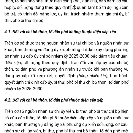
thôn, tổ dân phố phải thực hiện công khai, dân chủ, bảo đảm cơ cấu
hợp lý, số lượng đúng theo quy định
[2]
; quan tâm bố trí đội ngũ cán
bộ trẻ, có trình độ, năng lực, uy tín, trách nhiệm tham gia chi ủy, bí
thư, phó bí thư chi bộ.
4.1.
Đối với chi bộ thôn, tổ dân phố không thuộc diện sắp xếp
Trên cơ sở thực trạng nguồn nhân sự tại chi bộ và nguồn nhân sự
khác, ban thường vụ đảng ủy xã, phường chỉ đạo xây dựng phương
án nhân sự cấp ủy chi bộ nhiệm kỳ 2025-2030 bảo đảm tiêu chuẩn,
điều kiện, số lượng theo quy định; trao đổi với cấp ủy các chi bộ
thôn, tổ dân phố về phương án nhân sự trước khi ban thường vụ
đảng ủy cấp xã xem xét, quyết định
(bằng phiếu kín)
; ban hành
quyết định chỉ định cấp ủy, bí thư, phó bí thư chi bộ thôn, tổ dân phố
nhiệm kỳ 2025-2030.
4.2.
Đối với chi bộ thôn, tổ dân phố thuộc diện sắp xếp
Trên cơ sở nguồn nhân sự chi ủy viên, bí thư, phó bí thư chi bộ hiện
có của các thôn, tổ dân phố thuộc diện sắp xếp và nguồn nhân sự
khác, ban thường vụ đảng ủy xã, phường dự kiến số lượng, cơ cấu,
nhân sự chi ủy viên, bí thư, phó bí thư chi bộ thôn, tổ dân phố mới