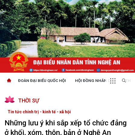
ĐOÀN ĐẠI BIỂU QUỐC HỘI
HỘI ĐỒNG NHÂN DÂN
THỜI
THỜI SỰ
Tin tức chính trị - kinh tế - xã hội
Những lưu ý khi sắp xếp tổ chức đảng
ở khối, xóm, thôn, bản ở Nghệ An