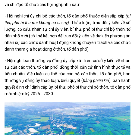
và chỉ đạo tổ chức các hội nghị, như sau:
- Hội nghị chi ủy chi bộ các thôn, tổ dân phố thuộc diện sắp xếp
(bí
thư, phó bí thư nơi không có chi ủy)
: Thảo luận, trao đổi ý kiến về số
lượng, cơ cấu, nhân sự chi ủy viên, bí thư, phó bí thư chi bộ thôn, tổ
dân phố mới (có thể kết hợp để trao đổi ý kiến về dự kiến phương án
nhân sự các chức danh hoạt động không chuyên trách và các chức
danh tham gia hoạt động ở thôn, tổ dân phố).
- Hội nghị ban thường vụ đảng ủy cấp xã: Trên cơ sở ý kiến về nhân
sự của các thôn, tổ dân phố, đồng thời, căn cứ tình hình thực tế và
tiêu chuẩn, điều kiện cụ thể của cán bộ các thôn, tổ dân phố, ban
thường vụ đảng ủy thảo luận, biểu quyết (
bằng phiếu kín
); ban hành
quyết định chỉ định cấp ủy, bí thư, phó bí thư chi bộ thôn, tổ dân phố
mới nhiệm kỳ 2025 - 2030.