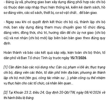
- Đảng ủy xã, phường giao ban xây dựng đảng phối hợp các chi bộ
cũ thuộc diện sáp nhập thực hiện thống kê, kiểm kê danh sách, hồ
sơ đảng viên, các sổ sách, thiết bị, cơ sở vật chất… để bàn giao.
- Ngay sau khi có quyết định kết thúc chi bộ cũ, thành lập chi bộ
mới, ban xây dựng đảng tham mưu chuyển giao tổ chức đảng,
đảng viên; đồng thời, chủ trì, hướng dẫn để chi ủy nơi giao (chi bộ
cũ) và nơi nhận (chi bộ mới) lập biên bản bàn giao theo đúng quy
định.
Hoàn thành và báo cáo kết quả sắp xếp, kiện toàn chi bộ thôn, tổ
dân phố về Ban Tổ chức Tỉnh ủy trước ngày
15/7/2026
.
[1]
Cần đảm bảo các nội dung như: Căn cứ, phạm vi Đề án; thực trạng
chi bộ, đảng viên các thôn, tổ dân phố trên địa bàn; phương án thành
lập chi bộ mới (tên gọi, công tác nhân sự...); phân công cụ thể nhiệm
vụ thực hiện cho các tổ chức, cá nhân liên quan…
[2]
Tại Khoản 23.2; Điều 24; Quy định 20-QĐ/TW, ngày 08/4/2026 về
thi hành Điều lệ Đảng.