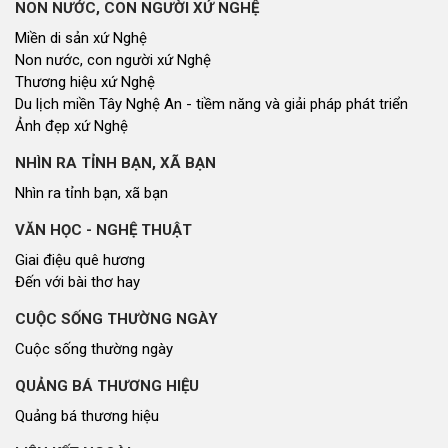
THỜI SỰ
Tin tức chính trị - kinh tế - xã hội
CHUYỂN ĐỘNG 130
Tiếng nói và hành động từ cấp xã
CỬ TRI QUAN TÂM
Kiến nghị của cử tri với Đoàn ĐBQH tỉnh
Kiến nghị của cử tri với HĐND tỉnh
Thông báo chuyển đơn
Văn bản tổng hợp trả lời KNCT
Chủ trương, chính sách mới
GÓP Ý XÂY DỰNG CHÍNH SÁCH, PHÁP LUẬT
Góp ý xây dựng Chính Sách, Pháp Luật
XÂY DỰNG NÔNG THÔN MỚI
Xây dựng nông thôn mới
NHỊP CẦU ĐẦU TƯ