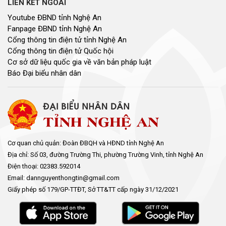
Nhịp cầu đầu tư
NGHIÊN CỨU - TRAO ĐỔI
Nghiên cứu - trao đổi
Kiến giải Nghệ An
NON NƯỚC, CON NGƯỜI XỨ NGHỆ
Miền di sản xứ Nghệ
Non nước, con người xứ Nghệ
Thương hiệu xứ Nghệ
Du lịch miền Tây Nghệ An - tiềm năng và giải pháp phát triển
Ảnh đẹp xứ Nghệ
NHÌN RA TỈNH BẠN, XÃ BẠN
Nhìn ra tỉnh bạn, xã bạn
VĂN HỌC - NGHỆ THUẬT
Giai điệu quê hương
Đến với bài thơ hay