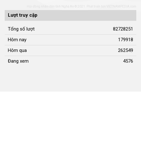
CUỘC SỐNG THƯỜNG NGÀY
Cuộc sống thường ngày
QUẢNG BÁ THƯƠNG HIỆU
Quảng bá thương hiệu
LIÊN KẾT NGOÀI
Youtube ĐBND tỉnh Nghệ An
Fanpage ĐBND tỉnh Nghệ An
Cổng thông tin điện tử tỉnh Nghệ An
Cổng thông tin điện tử Quốc hội
Cơ sở dữ liệu quốc gia về văn bản pháp luật
Báo Đại biểu nhân dân
Cơ quan chủ quản: Đoàn ĐBQH và HĐND tỉnh Nghệ An