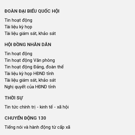
Chủ tịch UBND tỉnh Võ Trọng Hải: Quản lý
khoáng sản chặt nhưng không gây ách tắc
Thứ năm lúc 20:20
Chủ tịch UBND tỉnh Võ Trọng Hải dự Ngày hội