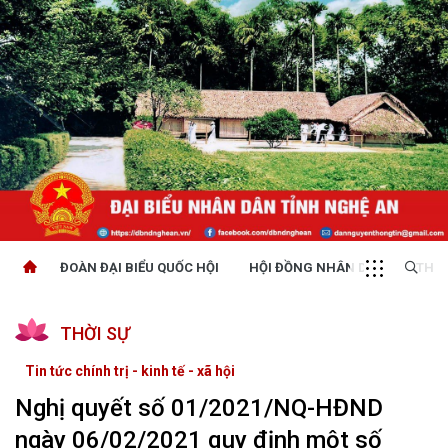
ĐOÀN ĐẠI BIỂU QUỐC HỘI
HỘI ĐỒNG NHÂN DÂN
THỜI
THỜI SỰ
Tin tức chính trị - kinh tế - xã hội
Nghị quyết số 01/2021/NQ-HĐND
ngày 06/02/2021 quy định một số