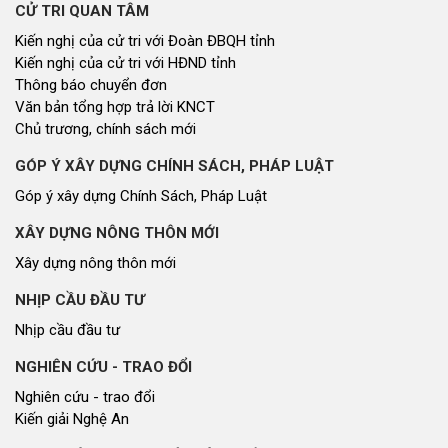
toàn dân bảo vệ an ninh Tổ quốc năm 2026 tại
xã Anh Sơn
Thứ tư lúc 14:46
ĐOÀN ĐẠI BIỂU QUỐC HỘI
Tin hoạt động
Tài liệu kỳ họp
Tài liệu giám sát, khảo sát
HỘI ĐỒNG NHÂN DÂN
Tin hoạt động
Tin hoạt động Văn phòng
Tin hoạt động Đảng, đoàn thể
Tài liệu kỳ họp HĐND tỉnh
Tài liệu giám sát, khảo sát
Nghị quyết của HĐND tỉnh