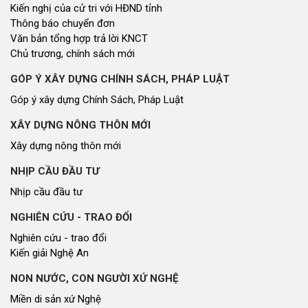
Nhìn ra tỉnh bạn, xã bạn
VĂN HỌC - NGHỆ THUẬT
Giai điệu quê hương
Đến với bài thơ hay
CUỘC SỐNG THƯỜNG NGÀY
Cuộc sống thường ngày
QUẢNG BÁ THƯƠNG HIỆU
Quảng bá thương hiệu
LIÊN KẾT NGOÀI
Youtube ĐBND tỉnh Nghệ An
Fanpage ĐBND tỉnh Nghệ An
Cổng thông tin điện tử tỉnh Nghệ An
Cổng thông tin điện tử Quốc hội
Cơ sở dữ liệu quốc gia về văn bản pháp luật
Báo Đại biểu nhân dân