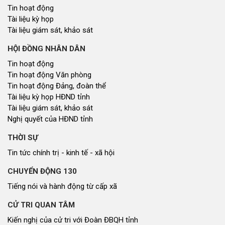
Góp ý xây dựng Chính Sách, Pháp Luật
XÂY DỰNG NÔNG THÔN MỚI
Xây dựng nông thôn mới
NHỊP CẦU ĐẦU TƯ
Nhịp cầu đầu tư
NGHIÊN CỨU - TRAO ĐỔI
Nghiên cứu - trao đổi
Kiến giải Nghệ An
NON NƯỚC, CON NGƯỜI XỨ NGHỆ
Miền di sản xứ Nghệ
Non nước, con người xứ Nghệ
Thương hiệu xứ Nghệ
Du lịch miền Tây Nghệ An - tiềm năng và giải pháp phát triển
Ảnh đẹp xứ Nghệ
NHÌN RA TỈNH BẠN, XÃ BẠN