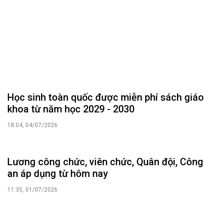
Lương công chức, viên chức, Quân đội, Công
an áp dụng từ hôm nay
11:35, 01/07/2026
Quy định mới về vị trí việc làm viên chức áp
dụng từ 1/7
14:32, 30/06/2026
ĐOÀN ĐẠI BIỂU QUỐC HỘI
Tin hoạt động
Tài liệu kỳ họp
Tài liệu giám sát, khảo sát
HỘI ĐỒNG NHÂN DÂN