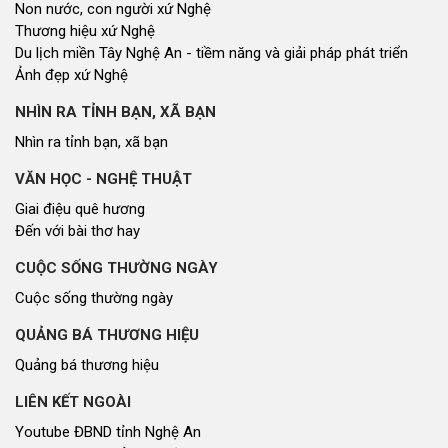
Cơ quan chủ quản: Đoàn ĐBQH và HĐND tỉnh Nghệ An
Địa chỉ: Số 03, đường Trường Thi, phường Trường Vinh, tỉnh Nghệ An
Điện thoại: 02383.592014
Email: dannguyenthongtin@gmail.com
Giấy phép số 179/GP-TTĐT, Sở TT&TT cấp ngày 31/12/2021
Hội đồng nhân dân tỉnh Nghệ An © 2021. Phát triển bởi
VIETNAMPEDIA.com
Lượt truy cập
Tổng số lượt
82749094
Hôm nay
200761
Hôm qua
262549