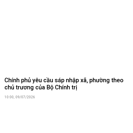
Chính phủ yêu cầu sáp nhập xã, phường theo
chủ trương của Bộ Chính trị
10:00, 09/07/2026
Nghị định số 271/2026/NĐ-CP về miễn phí
sách giáo khoa giáo dục phổ thông và miễn
học phí, giáo trình môn học Giáo dục quốc
phòng và an ninh
14:07, 06/07/2026