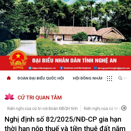
ĐOÀN ĐẠI BIỂU QUỐC HỘI
HỘI ĐỒNG NHÂN DÂN
THỜI
CỬ TRI QUAN TÂM
Kiến nghị của cử tri với Đoàn ĐBQH tỉnh
Kiến nghị của cử tri với H
Nghị định số 82/2025/NĐ-CP gia hạn
thời hạn nộp thuế và tiền thuê đất năm