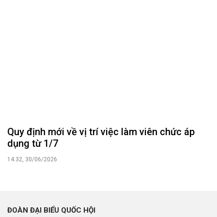
Tin hoạt động
Tin hoạt động Văn phòng
Tin hoạt động Đảng, đoàn thể
Tài liệu kỳ họp HĐND tỉnh
Tài liệu giám sát, khảo sát
Nghị quyết của HĐND tỉnh
THỜI SỰ
Tin tức chính trị - kinh tế - xã hội
CHUYỂN ĐỘNG 130
Tiếng nói và hành động từ cấp xã
CỬ TRI QUAN TÂM
Kiến nghị của cử tri với Đoàn ĐBQH tỉnh
Kiến nghị của cử tri với HĐND tỉnh
Thông báo chuyển đơn
Văn bản tổng hợp trả lời KNCT
Chủ trương, chính sách mới
GÓP Ý XÂY DỰNG CHÍNH SÁCH, PHÁP LUẬT