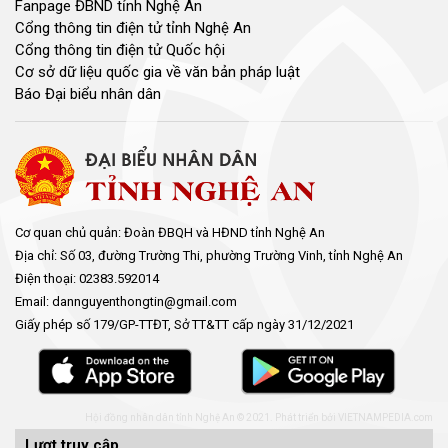
Đang xem
5428