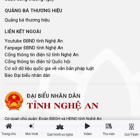
QUẢNG BÁ THƯƠNG HIỆU
Quảng bá thương hiệu
LIÊN KẾT NGOÀI
Youtube ĐBND tỉnh Nghệ An
Fanpage ĐBND tỉnh Nghệ An
Cổng thông tin điện tử tỉnh Nghệ An
Cổng thông tin điện tử Quốc hội
Cơ sở dữ liệu quốc gia về văn bản pháp luật
Báo Đại biểu nhân dân
Cơ quan chủ quản: Đoàn ĐBQH và HĐND tỉnh Nghệ An
Địa chỉ: Số 03, đường Trường Thi, phường Trường Vinh, tỉnh Nghệ An
Điện thoại: 02383.592014
Trang chủ
Mới nhất
Video
Thư viện
Quê mình xứ nghệ
Gửi Ý kiến