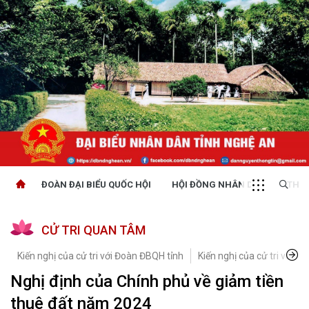
ĐOÀN ĐẠI BIỂU QUỐC HỘI
HỘI ĐỒNG NHÂN DÂN
THỜI
CỬ TRI QUAN TÂM
Kiến nghị của cử tri với Đoàn ĐBQH tỉnh
Kiến nghị của cử tri với H
Nghị định của Chính phủ về giảm tiền
thuê đất năm 2024