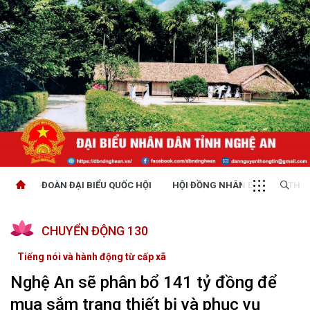
ĐOÀN ĐẠI BIỂU QUỐC HỘI
HỘI ĐỒNG NHÂN DÂN
THỜI
CHUYỂN ĐỘNG 130
Tiếng nói và hành động từ cấp xã
Nghệ An sẽ phân bổ 141 tỷ đồng để
mua sắm trang thiết bị và phục vụ