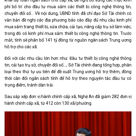
khai dự toán ngân sách cho cấp xã, đề nghị bổ sung các mục kinh
phí bố trí cho đầu tư mua sắm các thiết bị công nghệ thông tin,
chuyển đổi số… Về nội dung, UBND tỉnh đã chỉ đạo Sở Tài chính có
văn bản đề nghị các địa phương báo cáo đầy đủ nhu cầu kinh phí
mua sắm trang thiết bị, sửa chữa, cải tạo, nâng cấp trụ sở làm việc,
trong đó có kinh phí mua sắm thiết bị công nghệ thông tin. Trước
mắt, tỉnh sẽ phân bổ 141 tỷ đồng từ nguồn ngân sách Trung ương
hỗ trợ cho các xã.
Đối với các nhu cầu lớn hơn như: Đầu tư thiết bị công nghệ thông
tin, cải tạo trụ sở, chuyển đổi số…, Sở Tài chính đang tổng hợp, phân
loại theo thứ tự ưu tiên để đề xuất Trung ương hỗ trợ thêm, đồng
thời cân đối ngân sách tỉnh để hỗ trợ theo nguyên tắc đầu tư có
trọng điểm, tránh dàn trải.
Sau sắp xếp đơn vị hành chính cấp xã, Nghệ An đã giảm 282 đơn vị
hành chính cấp xã, từ 412 còn 130 xã/phường.