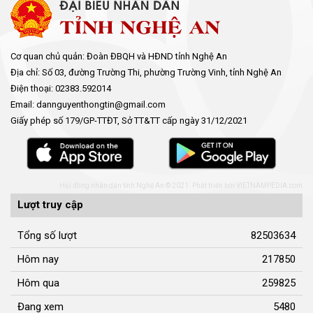
Cơ quan chủ quản: Đoàn ĐBQH và HĐND tỉnh Nghệ An
Địa chỉ: Số 03, đường Trường Thi, phường Trường Vinh, tỉnh Nghệ An
Điện thoại: 02383.592014
Email: dannguyenthongtin@gmail.com
Giấy phép số 179/GP-TTĐT, Sở TT&TT cấp ngày 31/12/2021
Hội đồng nhân dân tỉnh Nghệ An © 2021. Phát triển bởi
VIETNAMPEDIA.com
Lượt truy cập
Tổng số lượt
82503634
Hôm nay
217850
Hôm qua
259825
Đang xem
5480