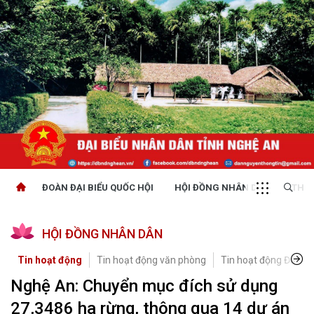
ĐOÀN ĐẠI BIỂU QUỐC HỘI
HỘI ĐỒNG NHÂN DÂN
THỜI
HỘI ĐỒNG NHÂN DÂN
Tin hoạt động
Tin hoạt động văn phòng
Tin hoạt động Đảng, 
Nghệ An: Chuyển mục đích sử dụng
27,3486 ha rừng, thông qua 14 dự án