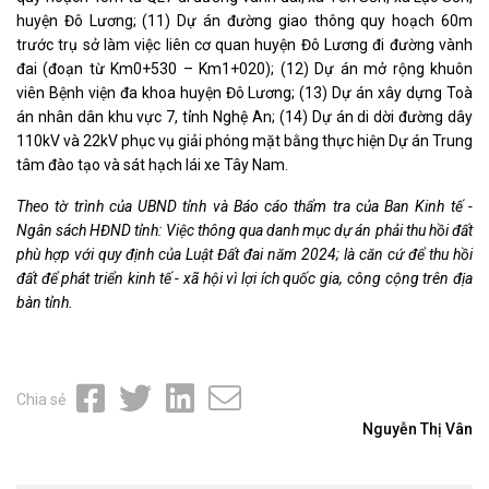
huyện Đô Lương; (11) Dự án đường giao thông quy hoạch 60m
trước trụ sở làm việc liên cơ quan huyện Đô Lương đi đường vành
đai (đoạn từ Km0+530 – Km1+020); (12) Dự án mở rộng khuôn
viên Bệnh viện đa khoa huyện Đô Lương; (13) Dự án xây dựng Toà
án nhân dân khu vực 7, tỉnh Nghệ An; (14) Dự án di dời đường dây
110kV và 22kV phục vụ giải phóng mặt bằng thực hiện Dự án Trung
tâm đào tạo và sát hạch lái xe Tây Nam.
Theo tờ trình của UBND tỉnh và Báo cáo thẩm tra của Ban Kinh tế -
Ngân sách HĐND tỉnh: Việc thông qua danh mục dự án phải thu hồi đất
phù hợp với quy định
của Luật Đất đai năm 2024
; là căn cứ để t
hu hồi
đất để phát triển kinh tế - xã hội vì lợi ích quốc gia, công cộng
trên địa
bàn tỉnh.
Chia sẻ
Nguyễn Thị Vân