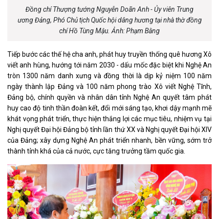
Đồng chí Thượng tướng Nguyễn Doãn Anh - Ủy viên Trung
ương Đảng, Phó Chủ tịch Quốc hội dâng hương tại nhà thờ đồng
chí Hồ Tùng Mậu. Ảnh: Phạm Bằng
Tiếp bước các thế hệ cha anh, phát huy truyền thống quê hương Xô
viết anh hùng, hướng tới năm 2030 - dấu mốc đặc biệt khi Nghệ An
tròn 1300 năm danh xưng và đồng thời là dịp kỷ niệm 100 năm
ngày thành lập Đảng và 100 năm phong trào Xô viết Nghệ Tĩnh,
Đảng bộ, chính quyền và nhân dân tỉnh Nghệ An quyết tâm phát
huy cao độ tinh thần đoàn kết, đổi mới sáng tạo, khơi dậy mạnh mẽ
khát vọng phát triển, thực hiện thắng lợi các mục tiêu, nhiệm vụ tại
Nghị quyết Đại hội Đảng bộ tỉnh lần thứ XX và Nghị quyết Đại hội XIV
của Đảng; xây dựng Nghệ An phát triển nhanh, bền vững, sớm trở
thành tỉnh khá của cả nước, cực tăng trưởng tầm quốc gia.