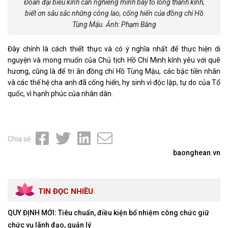
Đoàn đại biểu kính cẩn nghiêng mình bày tỏ lòng thành kính,
biết ơn sâu sắc những công lao, cống hiến của đồng chí Hồ
Tùng Mậu. Ảnh: Phạm Bằng
Đây chính là cách thiết thực và có ý nghĩa nhất để thực hiện di
nguyện và mong muốn của Chủ tịch Hồ Chí Minh kính yêu với quê
hương, cũng là để tri ân đồng chí Hồ Tùng Mậu, các bậc tiền nhân
và các thế hệ cha anh đã cống hiến, hy sinh vì độc lập, tự do của Tổ
quốc, vì hạnh phúc của nhân dân.
Chia sẻ
baonghean.vn
TIN ĐỌC NHIỀU
QUY ĐỊNH MỚI: Tiêu chuẩn, điều kiện bổ nhiệm công chức giữ
chức vụ lãnh đạo, quản lý