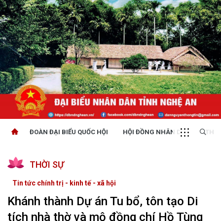
ĐOÀN ĐẠI BIỂU QUỐC HỘI
HỘI ĐỒNG NHÂN DÂN
THỜI
THỜI SỰ
Tin tức chính trị - kinh tế - xã hội
Khánh thành Dự án Tu bổ, tôn tạo Di
tích nhà thờ và mộ đồng chí Hồ Tùng