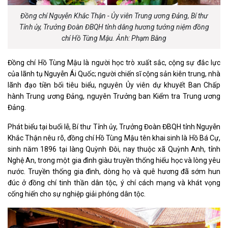
Đồng chí Nguyễn Khắc Thận - Ủy viên Trung ương Đảng, Bí thư
Tỉnh ủy, Trưởng Đoàn ĐBQH tỉnh dâng hương tưởng niệm đồng
chí Hồ Tùng Mậu. Ảnh: Phạm Bằng
Đồng chí Hồ Tùng Mậu là người học trò xuất sắc, cộng sự đắc lực
của lãnh tụ Nguyễn Ái Quốc; người chiến sĩ cộng sản kiên trung, nhà
lãnh đạo tiền bối tiêu biểu, nguyên Ủy viên dự khuyết Ban Chấp
hành Trung ương Đảng, nguyên Trưởng ban Kiểm tra Trung ương
Đảng.
Phát biểu tại buổi lễ, Bí thư Tỉnh ủy, Trưởng Đoàn ĐBQH tỉnh Nguyễn
Khắc Thận nêu rõ, đồng chí Hồ Tùng Mậu tên khai sinh là Hồ Bá Cự,
sinh năm 1896 tại làng Quỳnh Đôi, nay thuộc xã Quỳnh Anh, tỉnh
Nghệ An, trong một gia đình giàu truyền thống hiếu học và lòng yêu
nước. Truyền thống gia đình, dòng họ và quê hương đã sớm hun
đúc ở đồng chí tinh thần dân tộc, ý chí cách mạng và khát vọng
cống hiến cho sự nghiệp giải phóng dân tộc.