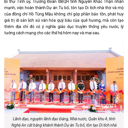
Bí thư Tỉnh ủy, Trưởng Đoàn ĐBQH tỉnh Nguyễn Khắc Thận nhấn
mạnh, việc hoàn thành Dự án Tu bổ, tôn tạo Di tích nhà thờ và mộ
của đồng chí Hồ Tùng Mậu không chỉ góp phần bảo tồn, phát huy
giá trị di sản lịch sử văn hóa quý báu của quê hương, mà còn tạo
thêm địa chỉ đỏ có ý nghĩa giáo dục truyền thống yêu nước, lý
tưởng cách mạng cho các thế hệ hôm nay và mai sau.
Lãnh đạo, nguyên lãnh đạo Đảng, Nhà nước, Quân khu 4, tỉnh
Nghệ An cắt băng khánh thành Dự án Tu bổ, tôn tạo Di tích nhà