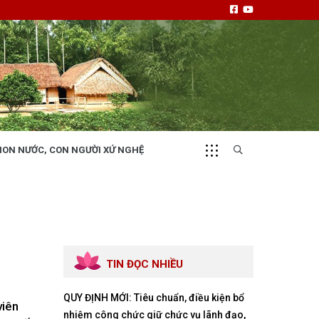
NON NƯỚC, CON NGƯỜI XỨ NGHỆ
CHUYỂN ĐỘNG 130
i
Tiếng nói và hành động từ cấp xã
TIN ĐỌC NHIỀU
QUY ĐỊNH MỚI: Tiêu chuẩn, điều kiện bổ
NHỊP CẦU ĐẦU TƯ
viên
nhiệm công chức giữ chức vụ lãnh đạo,