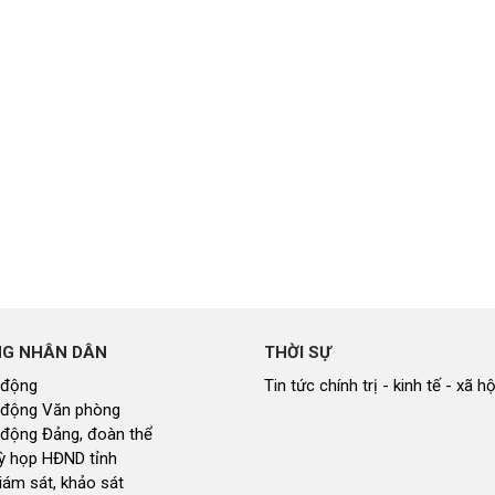
NG NHÂN DÂN
THỜI SỰ
 động
Tin tức chính trị - kinh tế - xã hộ
 động Văn phòng
 động Đảng, đoàn thể
 kỳ họp HĐND tỉnh
giám sát, khảo sát