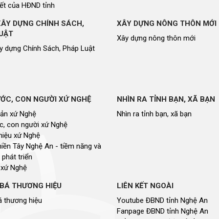
ết của HĐND tỉnh
XÂY DỰNG CHÍNH SÁCH,
XÂY DỰNG NÔNG THÔN MỚI
UẬT
Xây dựng nông thôn mới
y dựng Chính Sách, Pháp Luật
ỚC, CON NGƯỜI XỨ NGHỆ
NHÌN RA TỈNH BẠN, XÃ BẠN
sản xứ Nghệ
Nhìn ra tỉnh bạn, xã bạn
, con người xứ Nghệ
hiệu xứ Nghệ
miền Tây Nghệ An - tiềm năng và
 phát triển
 xứ Nghệ
BÁ THƯƠNG HIỆU
LIÊN KẾT NGOÀI
 thương hiệu
Youtube ĐBND tỉnh Nghệ An
Fanpage ĐBND tỉnh Nghệ An