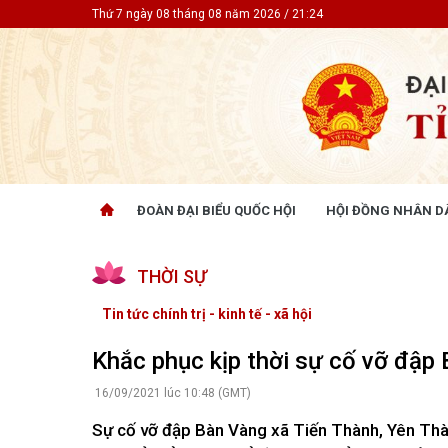
Thứ 7 ngày 08 tháng 08 năm 2026 / 21:24
ĐOÀN ĐẠI BIỂU QUỐC HỘI
HỘI ĐỒNG NHÂN D
ĐOÀN ĐẠI BIỂU QUỐC HỘI
HỘI ĐỒ
THỜI SỰ
Tin hoạt động
Tin hoạt
Tài liệu kỳ họp
Tin hoạt
Tin tức chính trị - kinh tế - xã hội
Tài liệu giám sát, khảo sát
Tin hoạt
Tài liệu
Khắc phục kịp thời sự cố vỡ đập
Tài liệu 
Nghị quy
16/09/2021 lúc 10:48 (GMT)
CỬ TRI QUAN TÂM
GÓP Ý 
Sự cố vỡ đập Bàn Vàng xã Tiến Thành, Yên Thàn
PHÁP L