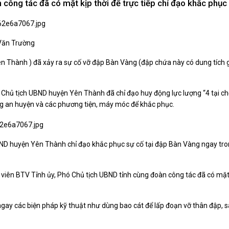
công tác đã có mặt kịp thời để trực tiếp chỉ đạo khắc phục
Xây dựng nông thôn mới
y dựng Chính Sách, Pháp Luật
 Văn Trường
ên Thành
) đã xảy ra sự cố vỡ đập Bàn Vàng (đập chứa này có dung tích 
ỚC, CON NGƯỜI XỨ NGHỆ
NHÌN RA TỈNH BẠN, XÃ BẠN
sản xứ Nghệ
Nhìn ra tỉnh bạn, xã bạn
- Chủ tịch UBND huyện Yên Thành đã chỉ đạo huy động lực lượng “4 tại c
, con người xứ Nghệ
ông an huyện và các phương tiện, máy móc để khắc phục.
hiệu xứ Nghệ
miền Tây Nghệ An - tiềm năng và
 phát triển
 xứ Nghệ
BND huyện Yên Thành chỉ đạo khắc phục sự cố tại đập Bàn Vàng ngay tr
BÁ THƯƠNG HIỆU
LIÊN KẾT NGOÀI
 thương hiệu
Youtube ĐBND tỉnh Nghệ An
 viên BTV Tỉnh ủy, Phó Chủ tịch UBND tỉnh cùng đoàn công tác đã có mặt 
Fanpage ĐBND tỉnh Nghệ An
Cổng thông tin điện tử tỉnh Ng
 ngay các biện pháp kỹ thuật như dùng bao cát để lấp đoạn vỡ thân đập, s
Cổng thông tin điện tử Quốc hộ
Cơ sở dữ liệu quốc gia về văn 