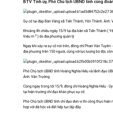
BTV Tỉnh ủy, Phó Chủ tịch UBND tỉnh cùng đoàn 
Kiến nghị của cử tri với Đoàn ĐBQH tỉnh
Góp ý xâ
Kiến nghị của cử tri với HĐND tỉnh
Thông báo chuyển đơn
Văn bản tổng hợp trả lời KNCT
Sự cố tại đập Bàn Vàng xã Tiến Thành, Yên Thành. Ảnh:
Chủ trương, chính sách mới
Khoảng 4h chiều ngày 15/9 tại địa bàn xã Tiến Thành (
Y
NGHIÊN CỨU - TRAO ĐỔI
NON NƯ
3
triệu m
) do địa phương quản lý.
Nghiên cứu - trao đổi
Miền di 
Ngay khi xảy ra sự cố nói trên, đồng chí Phan Văn Tuyên 
Kiến giải Nghệ An
Non nước
địa phương trên 150 người, cùng với lực lượng bộ đội, c
Thương 
Du lịch 
giải pháp
Ảnh đẹp
Phó Chủ tịch UBND tỉnh Hoàng Nghĩa Hiếu và lãnh đạo U
Ảnh: Văn Trường
CUỘC SỐNG THƯỜNG NGÀY
QUẢNG 
Cuộc sống thường ngày
Quảng bá
Cũng ngay trong tối 15/9, đồng chí Hoàng Nghĩa Hiếu - Ủy
tại hiện trường chỉ đạo khắc phục sự cố.
Phó Chủ tịch UBND tỉnh chỉ đạo đơn vị thi công thực hiện
hợp với đá hộc và đất tiếp tục lấp đầy.