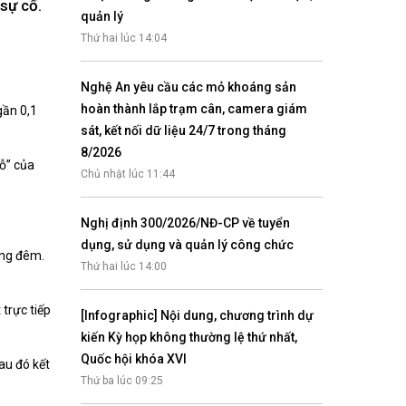
 sự cố.
Nhịp cầu đầu tư
quản lý
Thứ hai lúc 14:04
Nghệ An yêu cầu các mỏ khoáng sản
hoàn thành lắp trạm cân, camera giám
gần 0,1
VĂN HỌC - NGHỆ THUẬT
sát, kết nối dữ liệu 24/7 trong tháng
Giai điệu quê hương
8/2026
hỗ” của
Đến với bài thơ hay
Chủ nhật lúc 11:44
Nghị định 300/2026/NĐ-CP về tuyển
dụng, sử dụng và quản lý công chức
ong đêm.
Thứ hai lúc 14:00
trực tiếp
[Infographic] Nội dung, chương trình dự
kiến Kỳ họp không thường lệ thứ nhất,
hệ An
Quốc hội khóa XVI
au đó kết
i
Thứ ba lúc 09:25
bản pháp