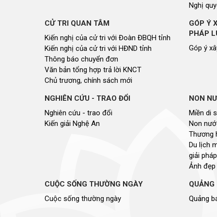
Nghị quy
CỬ TRI QUAN TÂM
GÓP Ý 
PHÁP L
Kiến nghị của cử tri với Đoàn ĐBQH tỉnh
Góp ý xâ
Kiến nghị của cử tri với HĐND tỉnh
Thông báo chuyển đơn
Văn bản tổng hợp trả lời KNCT
Chủ trương, chính sách mới
NGHIÊN CỨU - TRAO ĐỔI
NON NƯ
Nghiên cứu - trao đổi
Miền di 
Kiến giải Nghệ An
Non nước
Thương 
Du lịch 
giải pháp
Ảnh đẹp
CUỘC SỐNG THƯỜNG NGÀY
QUẢNG 
Cuộc sống thường ngày
Quảng bá