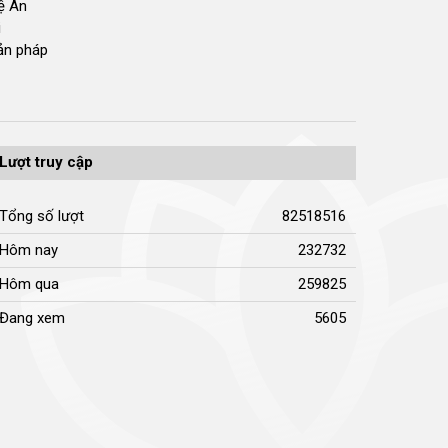
hệ An
i
bản pháp
Lượt truy cập
Tổng số lượt
82518516
Hôm nay
232732
Hôm qua
259825
Đang xem
5605