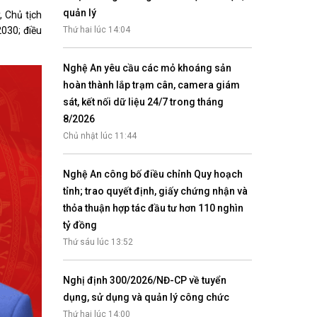
Nhịp cầu đầu tư
quản lý
, Chủ tịch
030; điều
Thứ hai lúc 14:04
Nghệ An yêu cầu các mỏ khoáng sản
hoàn thành lắp trạm cân, camera giám
VĂN HỌC - NGHỆ THUẬT
sát, kết nối dữ liệu 24/7 trong tháng
Giai điệu quê hương
8/2026
Đến với bài thơ hay
Chủ nhật lúc 11:44
Nghệ An công bố điều chỉnh Quy hoạch
tỉnh; trao quyết định, giấy chứng nhận và
thỏa thuận hợp tác đầu tư hơn 110 nghìn
tỷ đồng
Thứ sáu lúc 13:52
hệ An
Nghị định 300/2026/NĐ-CP về tuyển
i
dụng, sử dụng và quản lý công chức
bản pháp
Thứ hai lúc 14:00