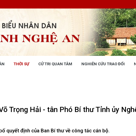
ÂN
THỜI SỰ
CỬ TRI QUAN TÂM
NGHIÊN CỨU TRAO ĐỔI
NG NHÂN DÂN
THỜI SỰ
 động
Tin tức chính trị - kinh tế - xã hộ
 động Văn phòng
 động Đảng, đoàn thể
 kỳ họp HĐND tỉnh
Võ Trọng Hải - tân Phó Bí thư Tỉnh ủy Ngh
giám sát, khảo sát
ết của HĐND tỉnh
XÂY DỰNG CHÍNH SÁCH,
XÂY DỰNG NÔNG THÔN MỚI
ố quyết định của Ban Bí thư về công tác cán bộ.
UẬT