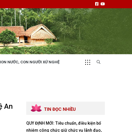
NON NƯỚC, CON NGƯỜI XỨ NGHỆ
CHUYỂN ĐỘNG 130
i
Tiếng nói và hành động từ cấp xã
ệ An
TIN ĐỌC NHIỀU
QUY ĐỊNH MỚI: Tiêu chuẩn, điều kiện bổ
NHỊP CẦU ĐẦU TƯ
nhiệm công chức giữ chức vụ lãnh đạo,