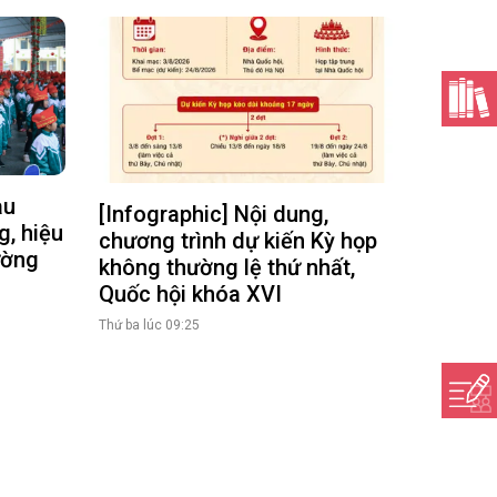
au
[Infographic] Nội dung,
g, hiệu
chương trình dự kiến Kỳ họp
ường
không thường lệ thứ nhất,
Quốc hội khóa XVI
Thứ ba lúc 09:25