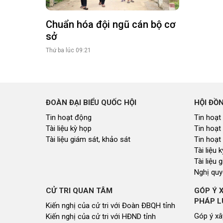
Chuẩn hóa đội ngũ cán bộ cơ
sở
Thứ ba lúc 09:21
ĐOÀN ĐẠI BIỂU QUỐC HỘI
HỘI ĐỒ
Tin hoạt động
Tin hoạt
Tài liệu kỳ họp
Tin hoạt
Tài liệu giám sát, khảo sát
Tin hoạt
Tài liệu
Tài liệu 
Nghị quy
CỬ TRI QUAN TÂM
GÓP Ý 
PHÁP L
Kiến nghị của cử tri với Đoàn ĐBQH tỉnh
Góp ý xâ
Kiến nghị của cử tri với HĐND tỉnh