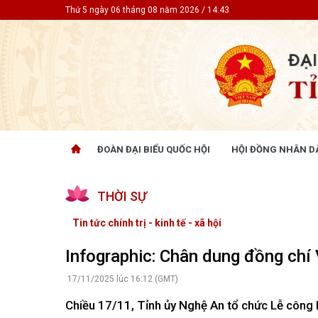
Thứ 5 ngày 06 tháng 08 năm 2026 / 14:43
ĐOÀN ĐẠI BIỂU QUỐC HỘI
HỘI ĐỒNG NHÂN D
ĐOÀN ĐẠI BIỂU QUỐC HỘI
HỘI ĐỒ
THỜI SỰ
Tin hoạt động
Tin hoạt
Tài liệu kỳ họp
Tin hoạt
Tin tức chính trị - kinh tế - xã hội
Tài liệu giám sát, khảo sát
Tin hoạt
Tài liệu
Infographic: Chân dung đồng chí 
Tài liệu 
Nghị quy
17/11/2025 lúc 16:12 (GMT)
CỬ TRI QUAN TÂM
GÓP Ý 
Chiều 17/11, Tỉnh ủy Nghệ An tổ chức Lễ công b
PHÁP L