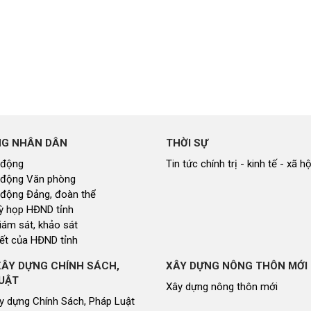
NG NHÂN DÂN
THỜI SỰ
 động
Tin tức chính trị - kinh tế - xã hộ
 động Văn phòng
 động Đảng, đoàn thể
 kỳ họp HĐND tỉnh
giám sát, khảo sát
ết của HĐND tỉnh
XÂY DỰNG CHÍNH SÁCH,
XÂY DỰNG NÔNG THÔN MỚI
UẬT
Xây dựng nông thôn mới
y dựng Chính Sách, Pháp Luật