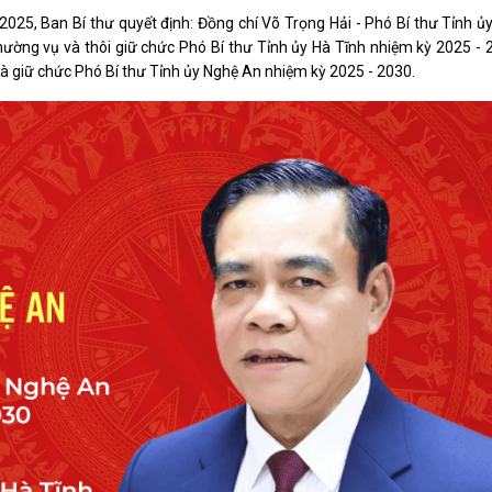
Xây dựng nông thôn mới
25, Ban Bí thư quyết định: Đồng chí Võ Trọng Hải - Phó Bí thư Tỉnh ủy
y dựng Chính Sách, Pháp Luật
ờng vụ và thôi giữ chức Phó Bí thư Tỉnh ủy Hà Tĩnh nhiệm kỳ 2025 - 2
à giữ chức Phó Bí thư Tỉnh ủy Nghệ An nhiệm kỳ 2025 - 2030.
ỚC, CON NGƯỜI XỨ NGHỆ
NHÌN RA TỈNH BẠN, XÃ BẠN
sản xứ Nghệ
Nhìn ra tỉnh bạn, xã bạn
, con người xứ Nghệ
hiệu xứ Nghệ
miền Tây Nghệ An - tiềm năng và
 phát triển
 xứ Nghệ
BÁ THƯƠNG HIỆU
LIÊN KẾT NGOÀI
 thương hiệu
Youtube ĐBND tỉnh Nghệ An
Fanpage ĐBND tỉnh Nghệ An
Cổng thông tin điện tử tỉnh Ng
Cổng thông tin điện tử Quốc hộ
Cơ sở dữ liệu quốc gia về văn 