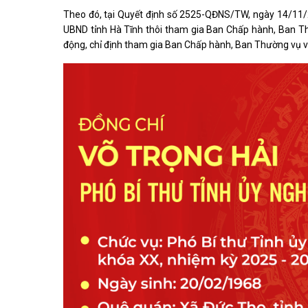
Kiến nghị của cử tri với Đoàn ĐBQH tỉnh
Theo đó, tại Quyết định số 2525-QĐNS/TW, ngày 14/11/20
Góp ý xâ
Kiến nghị của cử tri với HĐND tỉnh
UBND tỉnh Hà Tĩnh thôi tham gia Ban Chấp hành, Ban Thư
Thông báo chuyển đơn
động, chỉ định tham gia Ban Chấp hành, Ban Thường vụ v
Văn bản tổng hợp trả lời KNCT
Chủ trương, chính sách mới
NGHIÊN CỨU - TRAO ĐỔI
NON NƯ
Nghiên cứu - trao đổi
Miền di 
Kiến giải Nghệ An
Non nước
Thương 
Du lịch 
giải pháp
Ảnh đẹp
CUỘC SỐNG THƯỜNG NGÀY
QUẢNG 
Cuộc sống thường ngày
Quảng bá