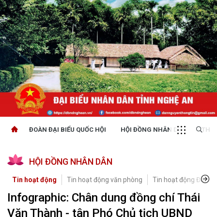
ĐOÀN ĐẠI BIỂU QUỐC HỘI
HỘI ĐỒNG NHÂN DÂN
THỜI
HỘI ĐỒNG NHÂN DÂN
Tin hoạt động
Tin hoạt động văn phòng
Tin hoạt động Đảng, 
Infographic: Chân dung đồng chí Thái
Văn Thành - tân Phó Chủ tịch UBND