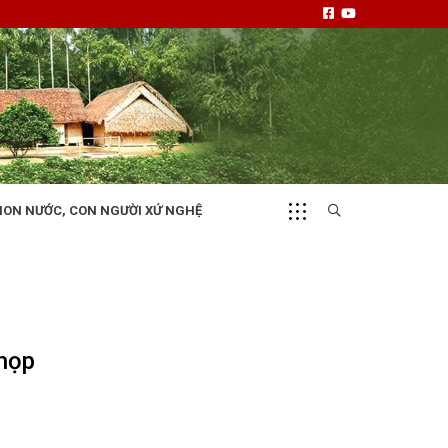
NON NƯỚC, CON NGƯỜI XỨ NGHỆ
CHUYỂN ĐỘNG 130
i
Tiếng nói và hành động từ cấp xã
 họp
NHỊP CẦU ĐẦU TƯ