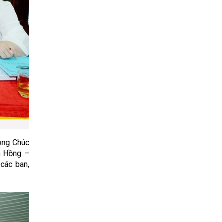
ông Chúc
n Hồng –
các ban,