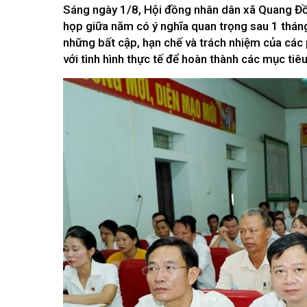
Kiến nghị của cử tri với Đoàn ĐBQH tỉnh
Sáng ngày 1/8, Hội đồng nhân dân xã Quang Đồn
Góp ý xâ
Kiến nghị của cử tri với HĐND tỉnh
họp giữa năm có ý nghĩa quan trọng sau 1 thán
Thông báo chuyển đơn
những bất cập, hạn chế và trách nhiệm của các p
Văn bản tổng hợp trả lời KNCT
với tình hình thực tế để hoàn thành các mục tiê
Chủ trương, chính sách mới
NGHIÊN CỨU - TRAO ĐỔI
NON NƯ
Nghiên cứu - trao đổi
Miền di 
Kiến giải Nghệ An
Non nước
Thương 
Du lịch 
giải pháp
Ảnh đẹp
CUỘC SỐNG THƯỜNG NGÀY
QUẢNG 
Cuộc sống thường ngày
Quảng bá