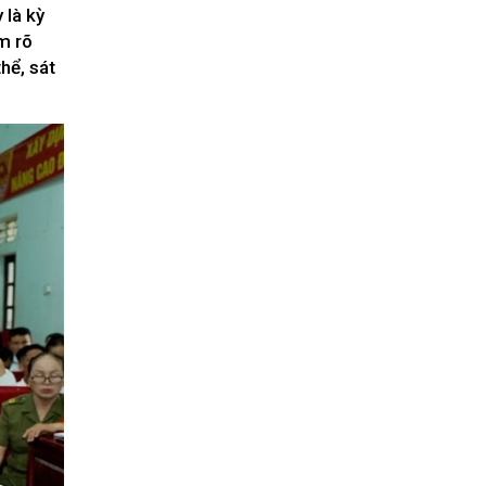
Nhịp cầu đầu tư
 là kỳ
m rõ
hể, sát
VĂN HỌC - NGHỆ THUẬT
Giai điệu quê hương
Đến với bài thơ hay
hệ An
i
bản pháp