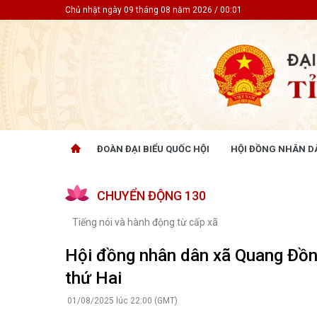
Chủ nhật ngày 09 tháng 08 năm 2026 / 00:01
ĐOÀN ĐẠI BIỂU QUỐC HỘI
HỘI ĐỒNG NHÂN D
ĐOÀN ĐẠI BIỂU QUỐC HỘI
HỘI ĐỒ
CHUYỂN ĐỘNG 130
Tin hoạt động
Tin hoạt
Tài liệu kỳ họp
Tin hoạt
Tiếng nói và hành động từ cấp xã
Tài liệu giám sát, khảo sát
Tin hoạt
Tài liệu
Hội đồng nhân dân xã Quang Đồn
Tài liệu 
thứ Hai
Nghị quy
CỬ TRI QUAN TÂM
GÓP Ý 
01/08/2025 lúc 22:00 (GMT)
PHÁP L