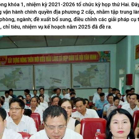
Xây dựng nông thôn mới
g khóa 1, nhiệm kỳ 2021-2026 tổ chức kỳ họp thứ Hai. Đây
y dựng Chính Sách, Pháp Luật
g vận hành chính quyền địa phương 2 cấp, nhằm tập trung là
hòng, ngành; đề xuất bổ sung, điều chỉnh các giải pháp cụ t
u, chỉ tiêu, nhiệm vụ kế hoạch năm 2025 đã đề ra.
ỚC, CON NGƯỜI XỨ NGHỆ
NHÌN RA TỈNH BẠN, XÃ BẠN
sản xứ Nghệ
Nhìn ra tỉnh bạn, xã bạn
, con người xứ Nghệ
hiệu xứ Nghệ
miền Tây Nghệ An - tiềm năng và
 phát triển
 xứ Nghệ
BÁ THƯƠNG HIỆU
LIÊN KẾT NGOÀI
 thương hiệu
Youtube ĐBND tỉnh Nghệ An
Fanpage ĐBND tỉnh Nghệ An
Cổng thông tin điện tử tỉnh Ng
Cổng thông tin điện tử Quốc hộ
Cơ sở dữ liệu quốc gia về văn 