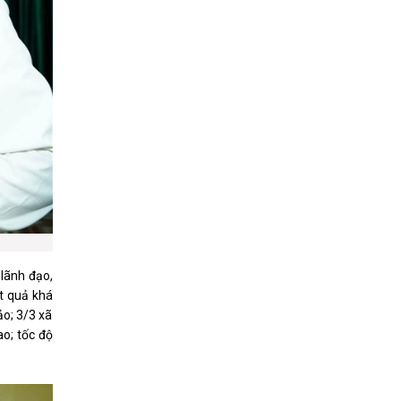
 lãnh đạo,
t quả khá
ảo; 3/3 xã
o; tốc độ