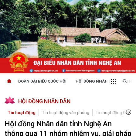
ĐOÀN ĐẠI BIỂU QUỐC HỘI
HỘI ĐỒNG NHÂN DÂN
THỜI
HỘI ĐỒNG NHÂN DÂN
Tin hoạt động
Tin hoạt động văn phòng
Tin hoạt động Đảng, 
Hội đồng Nhân dân tỉnh Nghệ An
thông qua 11 nhóm nhiệm vụ, giải pháp