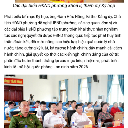
Các đại biểu HĐND phường khóa II, tham dự Kỳ họp
Phát biểu bế mạc Kỳ họp, ông Đàm Hữu Hồng, Bí thư Đảng ủy, Chủ
tịch HĐND phường đề nghị UBND phường, các cơ quan, đơn vị và
các đại biểu HĐND phường tập trung triển khai thực hiện nghiêm
túc các nghị quyết đã được HĐND thông qua; tiếp tục phát huy tinh
thần đoàn kết, đổi mới, nâng cao hiệu lực, hiệu quả quản lý nhà
nước; tăng cường kỷ luật, kỷ cương hành chính; đẩy mạnh cải cách
hành chính, giải quyết kịp thời các kiến nghị chính đáng của cử tri;
phấn đấu hoàn thành thắng lợi các mục tiêu, nhiệm vụ phát triển
kinh tế - xã hội, quốc phòng - an ninh năm 2026.