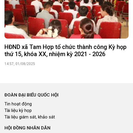
ĐOÀN ĐẠI BIỂU QUỐC HỘI
Tin hoạt động
Tài liệu kỳ họp
Tài liệu giám sát, khảo sát
HỘI ĐỒNG NHÂN DÂN
Tin hoạt động
Tin hoạt động Văn phòng
Tin hoạt động Đảng, đoàn thể
Tài liệu kỳ họp HĐND tỉnh
Tài liệu giám sát, khảo sát
Nghị quyết của HĐND tỉnh
THỜI SỰ
Tin tức chính trị - kinh tế - xã hội
CHUYỂN ĐỘNG 130
Tiếng nói và hành động từ cấp xã