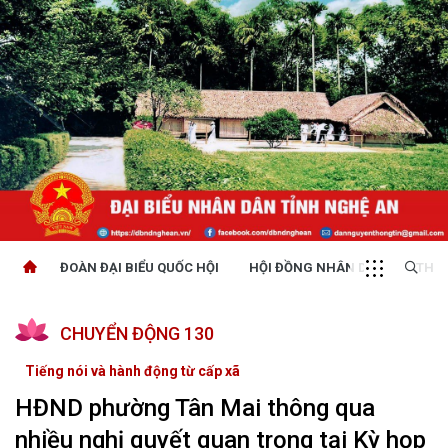
ĐOÀN ĐẠI BIỂU QUỐC HỘI
HỘI ĐỒNG NHÂN DÂN
THỜI
CHUYỂN ĐỘNG 130
Tiếng nói và hành động từ cấp xã
HĐND phường Tân Mai thông qua
nhiều nghị quyết quan trọng tại Kỳ họp