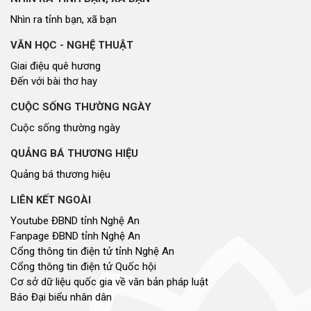
LIÊN KẾT NGOÀI
Youtube ĐBND tỉnh Nghệ An
Fanpage ĐBND tỉnh Nghệ An
Cổng thông tin điện tử tỉnh Nghệ An
Cổng thông tin điện tử Quốc hội
Cơ sở dữ liệu quốc gia về văn bản pháp luật
Báo Đại biểu nhân dân
Cơ quan chủ quản: Đoàn ĐBQH và HĐND tỉnh Nghệ An
Địa chỉ: Số 03, đường Trường Thi, phường Trường Vinh, tỉnh Nghệ An
Điện thoại: 02383.592014
Email: dannguyenthongtin@gmail.com
Giấy phép số 179/GP-TTĐT, Sở TT&TT cấp ngày 31/12/2021