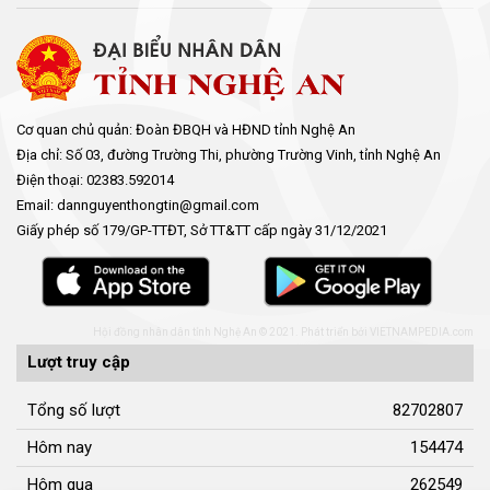
Hội đồng nhân dân tỉnh Nghệ An © 2021. Phát triển bởi
VIETNAMPEDIA.com
Lượt truy cập
Tổng số lượt
82702807
Hôm nay
154474
Hôm qua
262549
Đang xem
5147