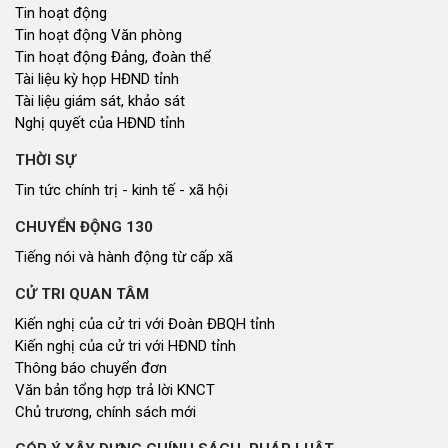
CỬ TRI QUAN TÂM
Kiến nghị của cử tri với Đoàn ĐBQH tỉnh
Kiến nghị của cử tri với HĐND tỉnh
Thông báo chuyển đơn
Văn bản tổng hợp trả lời KNCT
Chủ trương, chính sách mới
GÓP Ý XÂY DỰNG CHÍNH SÁCH, PHÁP LUẬT
Góp ý xây dựng Chính Sách, Pháp Luật
XÂY DỰNG NÔNG THÔN MỚI
Xây dựng nông thôn mới
NHỊP CẦU ĐẦU TƯ
Nhịp cầu đầu tư
NGHIÊN CỨU - TRAO ĐỔI
Nghiên cứu - trao đổi
Kiến giải Nghệ An