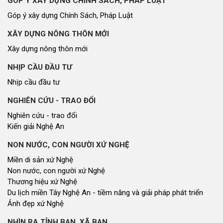
NON NƯỚC, CON NGƯỜI XỨ NGHỆ
Miền di sản xứ Nghệ
Non nước, con người xứ Nghệ
Thương hiệu xứ Nghệ
Du lịch miền Tây Nghệ An - tiềm năng và giải pháp phát triển
Ảnh đẹp xứ Nghệ
NHÌN RA TỈNH BẠN, XÃ BẠN
Nhìn ra tỉnh bạn, xã bạn
VĂN HỌC - NGHỆ THUẬT
Giai điệu quê hương
Đến với bài thơ hay
CUỘC SỐNG THƯỜNG NGÀY
Cuộc sống thường ngày
QUẢNG BÁ THƯƠNG HIỆU
Quảng bá thương hiệu