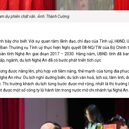
ham dự phiên chất vấn. Ảnh: Thành Cường
 bày cho biết: Với sự quan tâm lãnh đạo, chỉ đạo của Tỉnh uỷ, HĐND, U
an Thường vụ Tỉnh uỷ thực hiện Nghị quyết 08-NQ/TW của Bộ Chính tr
ịa bàn tỉnh Nghệ An giai đoạn 2017 – 2030. Hằng năm, UBND tỉnh đã ba
ấp, ngành, du lịch Nghệ An đã có bước phát triển tích cực.
ợng được nâng lên, phù hợp với tiềm năng, thế mạnh của từng địa phươ
ệ An như: Du lịch nghỉ dưỡng biển; du lịch văn hoá, lịch sử, tâm linh; du
c. Thị trường khách du lịch từng bước được mở rộng, nhất là thị trường
hút được một số công ty lữ hành lớn trong nước mở chi nhánh tại Nghệ An.