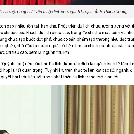
i các nội dung chất vấn thuộc lĩnh vực ngành Du lịch. Ảnh: Thành Cường
n gặp nhiều tồn tại, hạn chế: Phát triển du lịch chưa tương xứng với 
 chi tiêu của khách du lịch chưa cao, trong đó chi cho mua sắm và nhu
 nhưng chưa tạo bước đột phá, chưa có sản phẩm tạo thương hiệu đặc tr
 nghiệp, nhà đầu tư nước ngoài có tiềm lực tài chính mạnh với các dự 
c chi tiêu cao, đem lại nguồn thu lớn.
(Quỳnh Lưu) nêu câu hỏi: Du lịch được xác định là ngành kinh tế tổng h
ối hợp là rất quan trọng. Tuy nhiên, trên thực tế liên kết các sở, ngành, 
quyết bài toán liên kết trong phát triển du lịch trong thời gian tới.