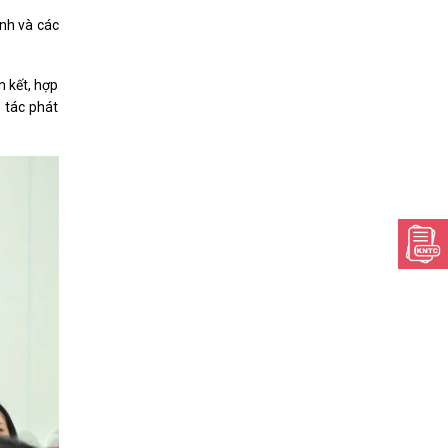
ỉnh và các
n kết, hợp
p tác phát