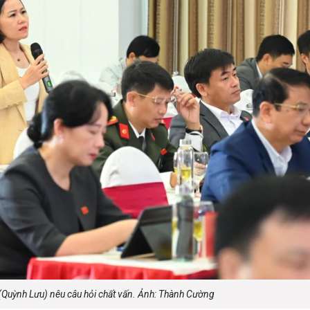
 (Quỳnh Lưu) nêu câu hỏi chất vấn. Ảnh: Thành Cường