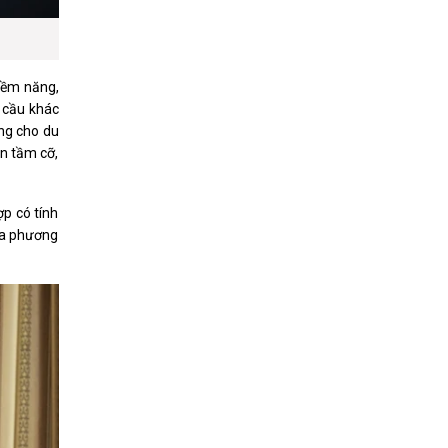
tiềm năng,
 cầu khác
ưng cho du
án tầm cỡ,
ợp có tính
địa phương