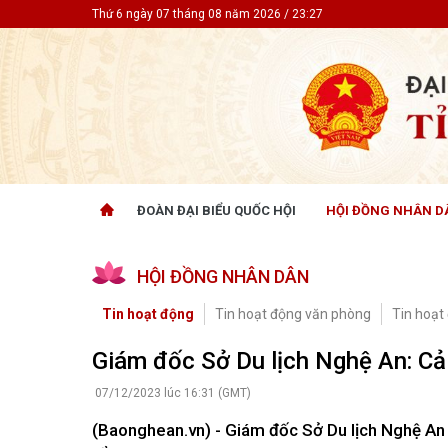
Thứ 6 ngày 07 tháng 08 năm 2026 / 23:27
ĐOÀN ĐẠI BIỂU QUỐC HỘI
HỘI ĐỒNG NHÂN D
ĐOÀN ĐẠI BIỂU QUỐC HỘI
HỘI ĐỒ
HỘI ĐỒNG NHÂN DÂN
Tin hoạt động
Tin hoạt
Tài liệu kỳ họp
Tin hoạt
Tin hoạt động
Tin hoạt động văn phòng
Tin hoạt
Tài liệu giám sát, khảo sát
Tin hoạt
Tài liệu
Giám đốc Sở Du lịch Nghệ An: Cả 
Tài liệu 
Nghị quy
07/12/2023 lúc 16:31 (GMT)
CỬ TRI QUAN TÂM
GÓP Ý 
(Baonghean.vn) - Giám đốc Sở Du lịch Nghệ An
PHÁP L