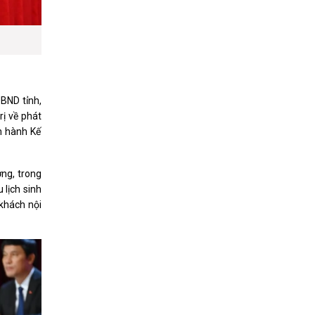
BND tỉnh,
ị về phát
n hành Kế
ng, trong
 lịch sinh
 khách nội