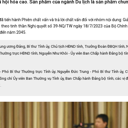
 xã hội hóa cao. Sản phẩm của ngành Du lịch là sản phẩm chu
Xây dựng nông thôn mới
y dựng Chính Sách, Pháp Luật
ã tiến hành Phiên chất vấn và trả lời chất vấn đối với nhóm nội dung: Gi
n theo tinh thần Nghị quyết số 39-NQ/TW ngày 18/7/2023 của Bộ Chính t
 đến năm 2045.
ỚC, CON NGƯỜI XỨ NGHỆ
NHÌN RA TỈNH BẠN, XÃ BẠN
sản xứ Nghệ
Nhìn ra tỉnh bạn, xã bạn
rung ương Đảng, Bí thư Tỉnh ủy, Chủ tịch HĐND tỉnh, Trưởng Đoàn ĐBQH tỉnh;
, con người xứ Nghệ
 Thường trực HĐND tỉnh; Nguyễn Như Khôi - Ủy viên Ban Chấp hành Đảng bộ tỉ
hiệu xứ Nghệ
miền Tây Nghệ An - tiềm năng và
 phát triển
 Phó Bí thư Thường trực Tỉnh ủy; Nguyễn Đức Trung - Phó Bí thư Tỉnh ủy, C
 xứ Nghệ
ồng chí Ủy viên Ban Thường vụ Tỉnh ủy, Ban Chấp hành Đảng bộ tỉnh; các vị đ
.
BÁ THƯƠNG HIỆU
LIÊN KẾT NGOÀI
 thương hiệu
Youtube ĐBND tỉnh Nghệ An
Fanpage ĐBND tỉnh Nghệ An
Cổng thông tin điện tử tỉnh Ng
Cổng thông tin điện tử Quốc hộ
Cơ sở dữ liệu quốc gia về văn 