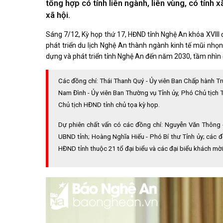
tổng hợp có tính liên ngành, liên vùng, có tính
Kiến nghị của cử tri với Đoàn ĐBQH tỉnh
Góp ý xâ
Kiến nghị của cử tri với HĐND tỉnh
xã hội.
Thông báo chuyển đơn
Sáng 7/12, Kỳ họp thứ 17, HĐND tỉnh Nghệ An khóa XVIII đ
Văn bản tổng hợp trả lời KNCT
phát triển du lịch Nghệ An thành ngành kinh tế mũi nhọ
Chủ trương, chính sách mới
dựng và phát triển tỉnh Nghệ An đến năm 2030, tầm nhìn
NGHIÊN CỨU - TRAO ĐỔI
NON NƯ
Nghiên cứu - trao đổi
Miền di 
Các đồng chí: Thái Thanh Quý - Ủy viên Ban Chấp hành T
Kiến giải Nghệ An
Non nước
Nam Đình - Ủy viên Ban Thường vụ Tỉnh ủy, Phó Chủ tịch
Thương 
Chủ tịch HĐND tỉnh chủ tọa kỳ họp.
Du lịch 
giải pháp
Dự phiên chất vấn có các đồng chí: Nguyễn Văn Thông -
Ảnh đẹp
UBND tỉnh; Hoàng Nghĩa Hiếu - Phó Bí thư Tỉnh ủy; các đ
HĐND tỉnh thuộc 21 tổ đại biểu và các đại biểu khách mời
CUỘC SỐNG THƯỜNG NGÀY
QUẢNG 
Cuộc sống thường ngày
Quảng bá