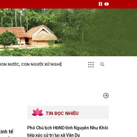
NON NƯỚC, CON NGƯỜI XỨ NGHỆ
CHUYỂN ĐỘNG 130
i
Tiếng nói và hành động từ cấp xã
TIN ĐỌC NHIỀU
Phó Chủ tịch HĐND tỉnh Nguyễn Như Khôi
NHỊP CẦU ĐẦU TƯ
inh tế
tiếp xúc cử tri tại xã Vân Du