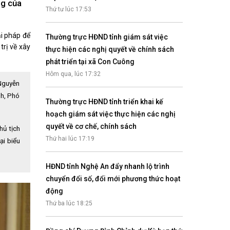
ng của
Nhịp cầu đầu tư
Thứ tư lúc 17:53
ải pháp để
Thường trực HĐND tỉnh giám sát việc
rị về xây
thực hiện các nghị quyết về chính sách
phát triển tại xã Con Cuông
VĂN HỌC - NGHỆ THUẬT
Hôm qua, lúc 17:32
Giai điệu quê hương
 Nguyễn
Đến với bài thơ hay
nh, Phó
Thường trực HĐND tỉnh triển khai kế
hoạch giám sát việc thực hiện các nghị
quyết về cơ chế, chính sách
hủ tịch
Thứ hai lúc 17:19
ại biểu
HĐND tỉnh Nghệ An đẩy nhanh lộ trình
chuyển đổi số, đổi mới phương thức hoạt
động
hệ An
Thứ ba lúc 18:25
i
bản pháp