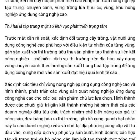
rà soát, kết nối quy hoạch phát triển các vùng sản xuất nông nghiệp
tập trung, chuyên canh, vùng trồng lúa hữu cơ, vùng, khu nông
nghiệp ứng dụng công nghệ cao.
Thứ hai là t
ập trung một số lĩnh vực phát triển trọng tâm
Trước mắt cần rà soát, xác định đối tượng cây trồng, vật nuôi ứng
dụng công nghệ cao phù hợp với điều kiện tự nhiên của từng vùng,
gắn sản xuất với thị trường tiêu thụ sản phẩm tạo thành sự liên kết
nông nghiệp - chế biến - dịch vụ thị trường trên địa bàn; xây dựng
vùng chuyên canh theo hướng sản xuất hàng hoá tập trung để ứng
dụng công nghệ mới vào sản xuất đạt hiệu quả kinh tế cao.
Xác định các tiêu chí vùng nông nghiệp ứng dụng công nghệ cao và
hình thành, phát triển các vùng sản xuất nông nghiệp ứng dụng
công nghệ cao cho các loại sản phẩm chủ lực lựa chọn. Hình thành
được các chuỗi giá trị gắn kết thành những hệ sinh thái của các
doanh nghiệp đầu tàu chịu trách nhiệm chế biến nâng cao giá trị
nông sản, đưa hàng hóa ra thị trường; gắn bó xung quanh hạt nhân
này là các doanh nghiệp vừa và nhỏ tại địa phương cung cấp vật tư
đầu vào, cung cấp dịch vụ phục vụ sản xuất, kinh doanh; các hợp
tác xã trang trại và hộ nông dân liên kết tạo thành một tổng thể