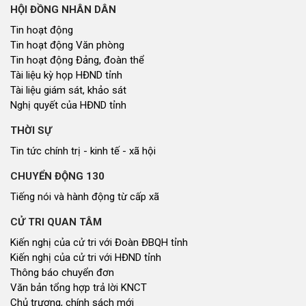
Kiến nghị của cử tri với HĐND tỉnh
Thông báo chuyển đơn
Văn bản tổng hợp trả lời KNCT
Chủ trương, chính sách mới
GÓP Ý XÂY DỰNG CHÍNH SÁCH, PHÁP LUẬT
Góp ý xây dựng Chính Sách, Pháp Luật
XÂY DỰNG NÔNG THÔN MỚI
Xây dựng nông thôn mới
NHỊP CẦU ĐẦU TƯ
Nhịp cầu đầu tư
NGHIÊN CỨU - TRAO ĐỔI
Nghiên cứu - trao đổi
Kiến giải Nghệ An
NON NƯỚC, CON NGƯỜI XỨ NGHỆ
Miền di sản xứ Nghệ
Non nước, con người xứ Nghệ