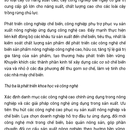
số loại cây có năng suất cao, cây công nghiêp dài ngày có giá trị
cung cấp gỗ lớn cho năng suất, chất lượng cao cho các loài cây
trồng rừng chủ lực.
Phát triển công nghiệp chế biến, công nghiệp phụ trợ phục vụ sản
xuất nông nghiệp ứng dụng công nghệ cao. Đẩy mạnh thực hiện
liên kết đồng bộ các khâu từ sản xuất đến chế biến, tiêu thụ, nhất là
kiểm soát chất lượng sản phẩm để phát triển các công nghệ chế
biến sản phẩm nông nghiệp công nghệ cao, hữu cơ, tăng tỷ lệ giá trị
gia tăng của sản phẩm, tạo thương hiệu phát triển bền vững.
Khuyến khích các thành phần kinh tế xây dựng các cơ sở chế biến
vừa và nhỏ ở các địa phương để thu gom sơ chế, làm vệ tinh cho
các nhà máy chế biến.
Thứ ba là phát triển khoa học
và
công nghệ
Xác định danh mục các công nghệ cao chính ứng dụng trong nông
nghiệp và các giải pháp công nghệ ứng dụng trong sản xuất
. Ưu
tiên thu hút các công nghệ cao phục vụ sản xuất nông nghiệp và
chế biến. Lựa chọn doanh nghiệp hỗ trợ đầu tư ứng dụng, đổi mới
công nghệ mới trong chế biến, bảo quản nông sản, góp phần
chuyển đổi cơ cấu sản xuất nông nghiệp theo hướng bền vững
.