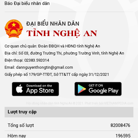
Tổng số lượt
82008476
Hôm nay
196595
Hôm qua
270611
Đang xem
5011