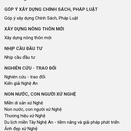
Thương hiệu xứ Nghệ
Du lịch miền Tây Nghệ An - tiềm năng và giải pháp phát triển
Ảnh đẹp xứ Nghệ
NHÌN RA TỈNH BẠN, XÃ BẠN
Nhìn ra tỉnh bạn, xã bạn
VĂN HỌC - NGHỆ THUẬT
Giai điệu quê hương
Đến với bài thơ hay
CUỘC SỐNG THƯỜNG NGÀY
Cuộc sống thường ngày
QUẢNG BÁ THƯƠNG HIỆU
Quảng bá thương hiệu
LIÊN KẾT NGOÀI
Youtube ĐBND tỉnh Nghệ An
Fanpage ĐBND tỉnh Nghệ An