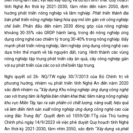
biến nông lâm sản, vật liệu xây dựng và du lịch sinh thái. Quy hoạch
tỉnh Nghệ An thời kỳ 2021-2030, tầm nhìn đến năm 2050, định
hướng phát triển nông nghiệp và lâm nghiệp:
Phát triển thành địa
bàn phát triển nông nghiệp hàng hóa quy mô lớn gắn với công nghiệp
chế biến
. Phấn đấu đến năm 2030 đóng góp của nông nghiệp
khoảng 30-35% vào GRDP hành lang, trong đó nông nghiệp ứng
dụng công nghệ cao chiếm tỷ trọng 30-40% trong nông nghiệp. Đẩy
mạnh phát triển nông nghiệp, lâm nghiệp ứng dụng công nghệ cao
dựa trên thế mạnh về tài nguyên đất, rừng. Hình thành các vùng
nông nghiệp tập trung phát triển cây ăn quả, cây công nghiệp gắn
với sự phát triển của các cơ sở chế biến tập trung.
Nghị quyết số 26- NQ/TW ngày 30/7/2013 của Bộ Chính trị về
phương hướng, nhiệm vụ phát triển tỉnh Nghệ An đến năm 2020
xác định nhiệm vụ “
Xây dựng Khu nông nghiệp ứng dụng công nghệ
cao với trung tâm là Nghĩa Đàn nhằm khai thác tiềm năng nông nghiệp
khu vực Miền Tây, tạo ra sản phẩm có chất lượng, năng suất, hiệu quả
và làm điển hình sản xuất nông nghiệp ứng dụng công nghệ cao của
vùng Bắc Trung Bộ
”. Quyết định số 1059/QĐ-TTg của Thủ tướng
Chính phủ ngày 14/9/2023 về việc phê duyệt Quy hoạch tỉnh Nghệ
An thời kỳ 2021-2030, tầm nhìn 2050, xác định “
Xây dựng và phát