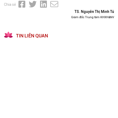
Chia sẻ
TS. Nguyễn Thị Minh Tú
Giám đốc Trung tâm KHXH&NV
TIN LIÊN QUAN
Cần những giải pháp đột phá để cán đích nông
thôn mới theo Bộ tiêu chí quốc gia giai đoạn