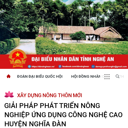
ĐOÀN ĐẠI BIỂU QUỐC HỘI
HỘI ĐỒNG NHÂN DÂN
THỜI
XÂY DỰNG NÔNG THÔN MỚI
GIẢI PHÁP PHÁT TRIỂN NÔNG
NGHIỆP ỨNG DỤNG CÔNG NGHỆ CAO
HUYỆN NGHĨA ĐÀN