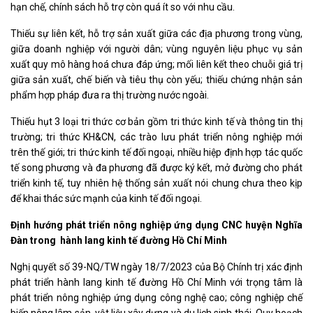
hạn chế, chính sách hỗ trợ còn quá ít so với nhu cầu.
Thiếu sự liên kết, hỗ trợ sản xuất giữa các địa phương trong vùng,
giữa doanh nghiệp với người dân; vùng nguyên liệu phục vụ sản
xuất quy mô hàng hoá chưa đáp ứng; mối liên kết theo chuỗi giá trị
giữa sản xuất, chế biến và tiêu thụ còn yếu; thiếu chứng nhận sản
phẩm hợp pháp đưa ra thị trường nước ngoài.
Thiếu hụt 3 loại tri thức cơ bản gồm tri thức kinh tế và thông tin thị
trường; tri thức KH&CN, các trào lưu phát triển nông nghiệp mới
trên thế giới; tri thức kinh tế đối ngoại, nhiều hiệp định hợp tác quốc
tế song phương và đa phương đã được ký kết, mở đường cho phát
triển kinh tế, tuy nhiên hệ thống sản xuất nói chung chưa theo kịp
để khai thác sức mạnh của kinh tế đối ngoại
.
Định hướng phát triển nông
nghiệp ứng dụng CNC huyện Nghĩa
Đàn trong h
ành lang kinh tế đường
Hồ Chí Minh
Nghị quyết số 39-NQ/TW ngày 18/7/2023 của Bộ Chính trị xác định
phát triển hành lang kinh tế đường Hồ Chí Minh với trọng tâm là
phát triển nông nghiệp ứng dụng công nghệ cao; công nghiệp chế