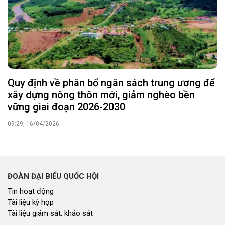
Tin hoạt động
Tài liệu kỳ họp
Tài liệu giám sát, khảo sát
HỘI ĐỒNG NHÂN DÂN
Tin hoạt động
Tin hoạt động Văn phòng
Tin hoạt động Đảng, đoàn thể
Tài liệu kỳ họp HĐND tỉnh
Tài liệu giám sát, khảo sát
Nghị quyết của HĐND tỉnh
THỜI SỰ
Tin tức chính trị - kinh tế - xã hội
CHUYỂN ĐỘNG 130
Tiếng nói và hành động từ cấp xã
CỬ TRI QUAN TÂM
Kiến nghị của cử tri với Đoàn ĐBQH tỉnh