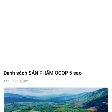
Quy định về phân bổ ngân sách trung ương để
xây dựng nông thôn mới, giảm nghèo bền
vững giai đoạn 2026-2030
09:29, 16/04/2026
ĐOÀN ĐẠI BIỂU QUỐC HỘI