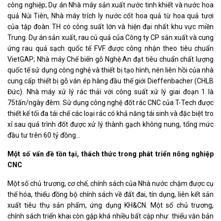
công nghiệp; Dự án Nhà máy sản xuất nước tinh khiết và nước hoa
quả Núi Tiên, Nhà máy trích ly nước cốt hoa quả từ hoa quả tươi
của tập đoàn TH có công suất lớn và hiện đại nhất khu vực miền
Trung. Dự án sản xuất, rau củ quả của Công ty CP sản xuất và cung
ứng rau quả sạch quốc tế FVF được công nhận theo tiêu chuẩn
VietGAP; Nhà máy Chế biến gỗ Nghệ An đạt tiêu chuẩn chất lượng
quốc tế sử dụng công nghệ và thiết bị tạo hình, nén liên hồi của nhà
cung cấp thiết bị gỗ ván ép hàng đầu thế giới Dieffenbacher (CHLB
Đức). Nhà máy xử lý rác thải với công suất xử lý giai đoạn 1 là
75tấn/ngày đêm. Sử dụng công nghệ đốt rác CNC của T-Tech được
thiết kế tối đa tái chế các loại rác có khả năng tái sinh và đặc biệt tro
xỉ sau quá trình đốt được xử lý thành gạch không nung, tổng mức
đầu tư trên 60 tỷ đồng…
Một số vấn đề tồn tại, thách thức trong phát triển nông nghiệp
CNC
Một số chủ trương, cơ chế, chính sách của Nhà nước chậm được cụ
thể hóa, thiếu đồng bộ chính sách về đất đai, tín dụng, liên kết sản
xuất tiêu thụ sản phẩm, ứng dụng KH&CN. Một số chủ trương,
chính sách triển khai còn gặp khá nhiều bất cập như: thiếu văn bản