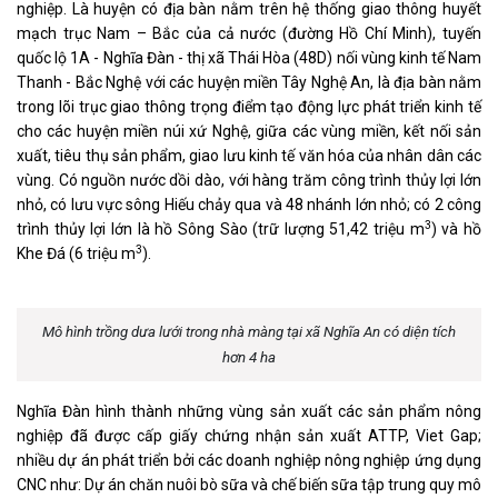
nghiệp. Là huyện có địa bàn nằm trên hệ thống giao thông huyết
mạch trục Nam – Bắc của cả nước (đường Hồ Chí Minh), tuyến
quốc lộ 1A - Nghĩa Đàn - thị xã Thái Hòa (48D) nối vùng kinh tế Nam
Thanh - Bắc Nghệ với các huyện miền Tây Nghệ An, là địa bàn nằm
trong lõi trục giao thông trọng điểm tạo động lực phát triển kinh tế
cho các huyện miền núi xứ Nghệ, giữa các vùng miền, kết nối sản
xuất, tiêu thụ sản phẩm, giao lưu kinh tế văn hóa của nhân dân các
vùng. Có nguồn nước dồi dào, với hàng trăm công trình thủy lợi lớn
nhỏ, có lưu vực sông Hiếu chảy qua và 48 nhánh lớn nhỏ; có 2 công
3
trình thủy lợi lớn là hồ Sông Sào (trữ lượng 51,42 triệu m
) và hồ
3
Khe Đá (6 triệu m
).
Mô hình trồng dưa lưới trong nhà màng tại xã Nghĩa An có diện tích
hơn 4 ha
Nghĩa Đàn hình thành những vùng sản xuất các sản phẩm nông
nghiệp đã được cấp giấy chứng nhận sản xuất ATTP, Viet Gap;
nhiều dự án phát triển bởi các doanh nghiệp nông nghiệp ứng dụng
CNC như: Dự án chăn nuôi bò sữa và chế biến sữa tập trung quy mô