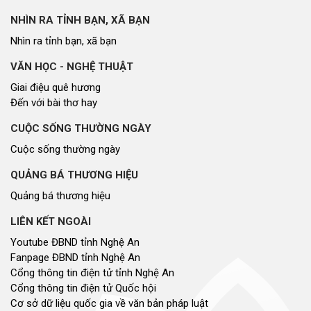
Cổng thông tin điện tử tỉnh Nghệ An
Cổng thông tin điện tử Quốc hội
Cơ sở dữ liệu quốc gia về văn bản pháp luật
Báo Đại biểu nhân dân
Cơ quan chủ quản: Đoàn ĐBQH và HĐND tỉnh Nghệ An
Địa chỉ: Số 03, đường Trường Thi, phường Trường Vinh, tỉnh Nghệ An
Điện thoại: 02383.592014
Email: dannguyenthongtin@gmail.com
Giấy phép số 179/GP-TTĐT, Sở TT&TT cấp ngày 31/12/2021
Hội đồng nhân dân tỉnh Nghệ An © 2021. Phát triển bởi
VIETNAMPEDIA.com
Lượt truy cập