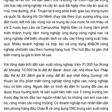
nghiệp là rất lớn. Về đặc điểm thổ nhưỡng rất thích hợp để trồng
các loại cây công nghiệp và cây ăn quả dài ngày như cây ăn quả có
múi, mía đường, chè. Thuận lợi trong phát triển giao lưu trong nước
và quốc tế, đường Hồ Chí Minh chạy dài theo trục xương sống của
đất nước, kết nối các vùng núi và trung du của nước ta với nhau và
với 2 nước bạn Lào và Campuchia. Nghĩa Đàn có trọng tâm phát
triển thành trung tâm nông nghiệp ứng dụng công nghệ cao và
công nghiệp chế biến, chuyển dịch cơ cấu cây trồng năng suất hiệu
quả. Nhiều doanh nghiệp và hợp tác xã ứng dụng KH&CN nông
nghiệp chế biến sâu theo hướng hàng hoá. Thu hút đầu tư gắn chế
biến mang lại giá trị kinh tế cao.
Với tổng diện tích đất sản xuất nông nghiệp trên 31.000 ha (
trong
đó khoảng 10.000 ha là đất đỏ Bazal
-
được các nhà khoa học Pháp
đầu thế kỷ XX đánh giá là vùng đất đỏ quý nhất Đông Dương)
rất
thuận lợi cho phát triển nông nghiệp công nghệ cao, nông nghiệp
hữu cơ bền vững. Người dân có trình độ dân trí tương đối cao do
được thừa hưởng kinh tế sản xuất tiên tiến của 5 nông trường lớn
trước đây, là nôi đào tạo nguồn nhân lực từ những con em của cán
bộ, công nhân các nông trường. Có doanh nghiệp hạt nhân dẫn dắt
tiên phong hàng đầu Châu Á về ứng dụng CNC trong sản xuất nông