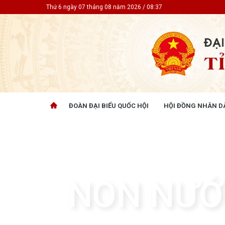
Thứ 6 ngày 07 tháng 08 năm 2026 / 08:37
ĐOÀN ĐẠI BIỂU QUỐC HỘI
HỘI ĐỒNG NHÂN D
ĐOÀN ĐẠI BIỂU QUỐC HỘI
HỘI ĐỒ
Tin hoạt động
Tin hoạt
Tài liệu kỳ họp
Tin hoạt
Tài liệu giám sát, khảo sát
Tin hoạt
Tài liệu
NON NƯỚ
Tài liệu 
Nghị quy
CỬ TRI QUAN TÂM
GÓP Ý 
PHÁP L