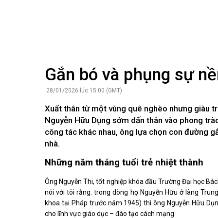
Kiến nghị của cử tri với Đoàn ĐBQH tỉnh
Góp ý xâ
Kiến nghị của cử tri với HĐND tỉnh
Thông báo chuyển đơn
Văn bản tổng hợp trả lời KNCT
Chủ trương, chính sách mới
NGHIÊN CỨU - TRAO ĐỔI
NON NƯ
Gắn bó và phụng sự nề
Nghiên cứu - trao đổi
Miền di 
Kiến giải Nghệ An
Non nước
28/01/2026 lúc 15:00 (GMT)
Thương 
Xuất thân từ một vùng quê nghèo nhưng giàu t
Du lịch 
Nguyễn Hữu Dụng sớm dấn thân vào phong trào t
giải pháp
công tác khác nhau, ông lựa chọn con đường gắ
Ảnh đẹp
nhà.
CUỘC SỐNG THƯỜNG NGÀY
QUẢNG 
Những năm tháng tuổi trẻ nhiệt thành
Cuộc sống thường ngày
Quảng bá
Ông Nguyễn Thi, tốt nghiệp khóa đầu Trường Đại học Bác
nói với tôi rằng: trong dòng họ Nguyễn Hữu ở làng Trun
khoa tại Pháp trước năm 1945) thì ông Nguyễn Hữu Dụng
cho lĩnh vực giáo dục – đào tạo cách mạng.