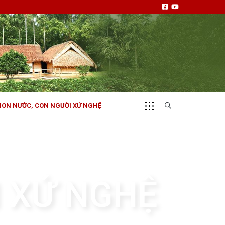
NON NƯỚC, CON NGƯỜI XỨ NGHỆ
CHUYỂN ĐỘNG 130
i
Tiếng nói và hành động từ cấp xã
 XỨ NGHỆ
NHỊP CẦU ĐẦU TƯ