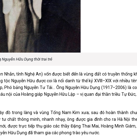
 Nguyễn Hữu Dụng thời trai trẻ
n Nhẫn, tỉnh Nghệ An) vốn được biết đến là vùng đất có truyền thống k
 tộc Nguyễn Hữu được coi là nổi danh từ thế kỷ XVIII–XIX với nhiều tê
, Phó bảng Nguyễn Tư Tái… Ông Nguyễn Hữu Dụng (1917–2006) là con
u nội của Hoàng giáp Nguyễn Hữu Lập – vị quan đại thần triều Tự Đức,
hầy đồ trong làng và vùng Tổng Nam Kim xưa; sau đó hoàn thành chư
 tư chất thông minh, nhanh nhạy, ông được gia đình cho ra Hà Nội the
ới, được trực tiếp thụ giáo các thầy Đặng Thai Mai, Hoàng Minh Giám,
yễn Hữu Dụng đã tham gia các phong trào yêu nước.