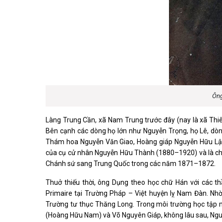
Ông
Làng Trung Cần, xã Nam Trung trước đây (nay là xã Thiê
Bên cạnh các dòng họ lớn như Nguyễn Trọng, họ Lê, dòng
Thám hoa Nguyễn Văn Giao, Hoàng giáp Nguyễn Hữu Lập
của cụ cử nhân Nguyễn Hữu Thành (1880–1920) và là chá
Chánh sứ sang Trung Quốc trong các năm 1871–1872.
Thuở thiếu thời, ông Dụng theo học chữ Hán với các t
Primaire tại Trường Pháp – Việt huyện lỵ Nam Đàn. Nhờ
Trường tư thục Thăng Long. Trong môi trường học tập m
(Hoàng Hữu Nam) và Võ Nguyên Giáp, không lâu sau, Ngu