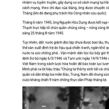
nhiệm vụ tuyên truyền, gây dựng cơ sở cách mạng tại Hà
cách mạng, theo chỉ đạo của Đảng, ông được chuyển vào
Thắng (khi đó đang phụ trách Hội Công nhân cứu quốc).
Tháng 6 năm 1945, ông Nguyễn Hữu Dụng được kết nạp v
Thạch trực tiếp tổ chức quần chúng công – nông vùng lê
sáng 25 tháng 8 năm 1945.
Tuy nhiên, đất nước giành độc lập chưa được bao lâu, t
thế sản xuất đình trệ do hậu quả chiến tranh, ngân khố 
nước ra sức chống phá… Vận mệnh dân tộc lúc bấy giờ thực
định Sơ bộ ngày 6/3/1946 và Tạm ước ngày 14/9/1946 vớ
Việt Nam trong sách lược hòa hoãn để bảo toàn lực lượn
Minh phải ra lời hiệu triệu “Chúng ta thà hy sinh tất cả c
quân và dân khắp ba miền Bắc, Trung, Nam đã chung sứ
cuộc kháng chiến 9 năm chống thực dân Pháp thắng lợi.