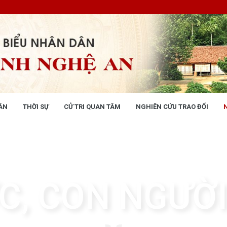
ÂN
THỜI SỰ
CỬ TRI QUAN TÂM
NGHIÊN CỨU TRAO ĐỔI
NG NHÂN DÂN
THỜI SỰ
 động
Tin tức chính trị - kinh tế - xã hộ
 động Văn phòng
 động Đảng, đoàn thể
 kỳ họp HĐND tỉnh
C, CON NGƯỜI
giám sát, khảo sát
ết của HĐND tỉnh
XÂY DỰNG CHÍNH SÁCH,
XÂY DỰNG NÔNG THÔN MỚI
UẬT