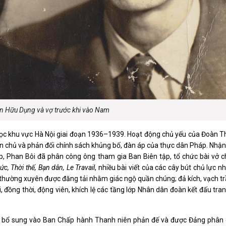
 Hữu Dụng và vợ trước khi vào Nam
học khu vực Hà Nội giai đoạn 1936–1939. Hoạt động chủ yếu của Đoàn T
 dân chủ và phản đối chính sách khủng bố, đàn áp của thực dân Pháp. Nhậ
, Phan Bôi đã phân công ông tham gia Ban Biên tập, tổ chức bài vở c
tức, Thời thế, Bạn dân, Le Travail
, nhiều bài viết của các cây bút chủ lực 
 thường xuyên được đăng tải nhằm giác ngộ quần chúng; đả kích, vạch t
ồng thời, động viên, khích lệ các tầng lớp Nhân dân đoàn kết đấu tran
 bổ sung vào Ban Chấp hành Thanh niên phản đế và được Đảng phân