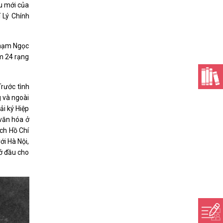
u mới của
 Lý Chính
Phạm Ngọc
êm 24 rạng
rước tình
g và ngoài
ải ký Hiệp
văn hóa ở
ch Hồ Chí
ới Hà Nội,
ở đầu cho