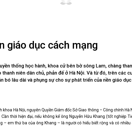
Xây dựng nông thôn mới
y dựng Chính Sách, Pháp Luật
ỚC, CON NGƯỜI XỨ NGHỆ
NHÌN RA TỈNH BẠN, XÃ BẠN
n giáo dục cách mạng
sản xứ Nghệ
Nhìn ra tỉnh bạn, xã bạn
, con người xứ Nghệ
hiệu xứ Nghệ
ruyền thống học hành, khoa cử bên bờ sông Lam, chàng than
miền Tây Nghệ An - tiềm năng và
hanh niên dân chủ, phản đế ở Hà Nội. Và từ đó, trên các c
 phát triển
n bó lâu dài và phụng sự cho sự phát triển của nền giáo dụ
 xứ Nghệ
BÁ THƯƠNG HIỆU
LIÊN KẾT NGOÀI
 thương hiệu
Youtube ĐBND tỉnh Nghệ An
Fanpage ĐBND tỉnh Nghệ An
h khoa Hà Nội, nguyên Quyền Giám đốc Sở Giao thông – Công chính Hà Nộ
Cổng thông tin điện tử tỉnh Ng
g Cần thời hiện đại, nếu không kể ông Nguyễn Hữu Khang (tốt nghiệp Ti
Cổng thông tin điện tử Quốc hộ
 – em thứ ba của ông Khang – là người có hiểu biết rộng và có nhiều
Cơ sở dữ liệu quốc gia về văn 