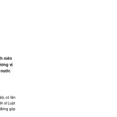
Nhịp cầu đầu tư
VĂN HỌC - NGHỆ THUẬT
Giai điệu quê hương
Đến với bài thơ hay
h niên
ương vị
c nước
i, có lần
hệ An
ến sĩ Luật
i
 đóng góp
bản pháp