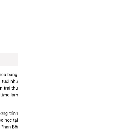
hoa bảng.
n tuổi như
 trai thứ
 từng làm
ơng trình
o học tại
 Phan Bôi