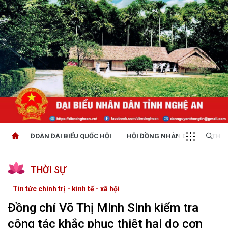
ĐOÀN ĐẠI BIỂU QUỐC HỘI
HỘI ĐỒNG NHÂN DÂN
THỜI
THỜI SỰ
Tin tức chính trị - kinh tế - xã hội
Đồng chí Võ Thị Minh Sinh kiểm tra
công tác khắc phục thiệt hại do cơn