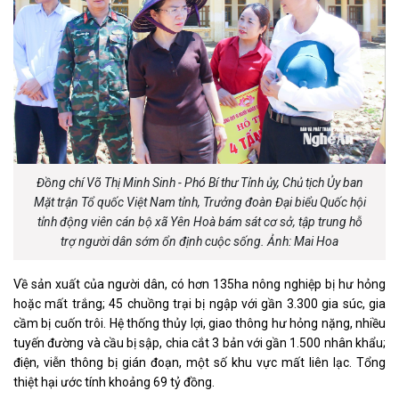
Đồng chí Võ Thị Minh Sinh - Phó Bí thư Tỉnh ủy, Chủ tịch Ủy ban
Mặt trận Tổ quốc Việt Nam tỉnh, Trưởng đoàn Đại biểu Quốc hội
tỉnh động viên cán bộ xã Yên Hoà bám sát cơ sở, tập trung hỗ
trợ người dân sớm ổn định cuộc sống. Ảnh: Mai Hoa
Về sản xuất của người dân, có hơn 135ha nông nghiệp bị hư hỏng
hoặc mất trắng; 45 chuồng trại bị ngập với gần 3.300 gia súc, gia
cầm bị cuốn trôi. Hệ thống thủy lợi, giao thông hư hỏng nặng, nhiều
tuyến đường và cầu bị sập, chia cắt 3 bản với gần 1.500 nhân khẩu;
điện, viễn thông bị gián đoạn, một số khu vực mất liên lạc. Tổng
thiệt hại ước tính khoảng 69 tỷ đồng.