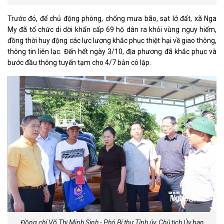
Trước đó, để chủ động phòng, chống mưa bão, sạt lở đất, xã Nga
My đã tổ chức di dời khẩn cấp 69 hộ dân ra khỏi vùng nguy hiểm,
đồng thời huy động các lực lượng khắc phục thiệt hại về giao thông,
thông tin liên lạc. Đến hết ngày 3/10, địa phương đã khắc phục và
bước đầu thông tuyến tạm cho 4/7 bản cô lập.
Đồng chí Võ Thị Minh Sinh - Phó Bí thư Tỉnh ủy, Chủ tịch Ủy ban