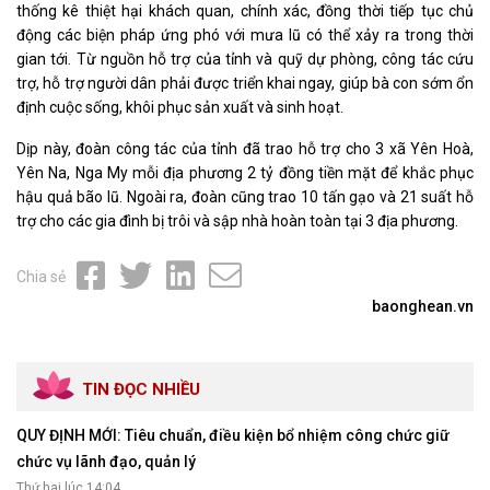
thống kê thiệt hại khách quan, chính xác, đồng thời tiếp tục chủ
động các biện pháp ứng phó với mưa lũ có thể xảy ra trong thời
gian tới. Từ nguồn hỗ trợ của tỉnh và quỹ dự phòng, công tác cứu
trợ, hỗ trợ người dân phải được triển khai ngay, giúp bà con sớm ổn
định cuộc sống, khôi phục sản xuất và sinh hoạt.
Dịp này, đoàn công tác của tỉnh đã trao hỗ trợ cho 3 xã Yên Hoà,
Yên Na, Nga My mỗi địa phương 2 tỷ đồng tiền mặt để khắc phục
hậu quả bão lũ. Ngoài ra, đoàn cũng trao 10 tấn gạo và 21 suất hỗ
trợ cho các gia đình bị trôi và sập nhà hoàn toàn tại 3 địa phương.
Chia sẻ
baonghean.vn
TIN ĐỌC NHIỀU
QUY ĐỊNH MỚI: Tiêu chuẩn, điều kiện bổ nhiệm công chức giữ
chức vụ lãnh đạo, quản lý
Thứ hai lúc 14:04