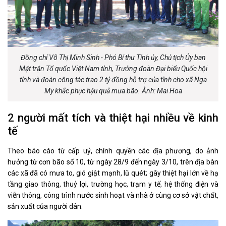
Đồng chí Võ Thị Minh Sinh - Phó Bí thư Tỉnh ủy, Chủ tịch Ủy ban
Mặt trận Tổ quốc Việt Nam tỉnh, Trưởng đoàn Đại biểu Quốc hội
tỉnh và đoàn công tác trao 2 tỷ đồng hỗ trợ của tỉnh cho xã Nga
My khắc phục hậu quả mưa bão. Ảnh: Mai Hoa
2 người mất tích và thiệt hại nhiều về kinh
tế
Theo báo cáo từ cấp uỷ, chính quyền các địa phương, do ảnh
hưởng từ cơn bão số 10, từ ngày 28/9 đến ngày 3/10, trên địa bàn
các xã đã có mưa to, gió giật mạnh, lũ quét; gây thiệt hại lớn về hạ
tầng giao thông, thuỷ lợi, trường học, trạm y tế, hệ thống điện và
viễn thông, công trình nước sinh hoạt và nhà ở cùng cơ sở vật chất,
sản xuất của người dân.