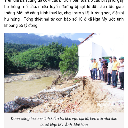
Trên địa bàn cũng đã có 4 cầu bị trôi hoàn toàn; 5 cầu bị sạt lở, gây
hư hỏng mố cầu; nhiều tuyến đường bị sạt lở đất, ách tắc giao
thông. Một số công trình thuỷ lợi, chợ, trạm y tế, trường học, điện bị
hư hỏng… Tổng thiệt hại từ cơn bão số 10 ở xã Nga My ước tính
khoảng 55 tỷ đồng.
Đoàn công tác của tỉnh kiểm tra khu vực sạt lở, làm trôi nhà dân
tại xã Nga My. Ảnh: Mai Hoa