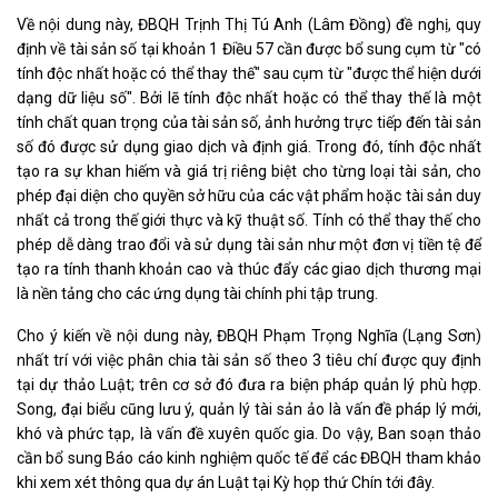
Về nội dung này, ĐBQH Trịnh Thị Tú Anh (Lâm Đồng) đề nghị, quy
định về tài sản số tại khoản 1 Điều 57 cần được bổ sung cụm từ "có
tính độc nhất hoặc có thể thay thế" sau cụm từ "được thể hiện dưới
dạng dữ liệu số". Bởi lẽ tính độc nhất hoặc có thể thay thế là một
tính chất quan trọng của tài sản số, ảnh hưởng trực tiếp đến tài sản
số đó được sử dụng giao dịch và định giá. Trong đó, tính độc nhất
tạo ra sự khan hiếm và giá trị riêng biệt cho từng loại tài sản, cho
phép đại diện cho quyền sở hữu của các vật phẩm hoặc tài sản duy
nhất cả trong thế giới thực và kỹ thuật số. Tính có thể thay thế cho
phép dễ dàng trao đổi và sử dụng tài sản như một đơn vị tiền tệ để
tạo ra tính thanh khoản cao và thúc đẩy các giao dịch thương mại
là nền tảng cho các ứng dụng tài chính phi tập trung.
Cho ý kiến về nội dung này, ĐBQH Phạm Trọng Nghĩa (Lạng Sơn)
nhất trí với việc phân chia tài sản số theo 3 tiêu chí được quy định
tại dự thảo Luật; trên cơ sở đó đưa ra biện pháp quản lý phù hợp.
Song, đại biểu cũng lưu ý, quản lý tài sản ảo là vấn đề pháp lý mới,
khó và phức tạp, là vấn đề xuyên quốc gia. Do vậy, Ban soạn thảo
cần bổ sung Báo cáo kinh nghiệm quốc tế để các ĐBQH tham khảo
khi xem xét thông qua dự án Luật tại Kỳ họp thứ Chín tới đây.