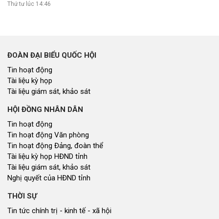
Xây dựng nông thôn mới
NHỊP CẦU ĐẦU TƯ
Nhịp cầu đầu tư
NGHIÊN CỨU - TRAO ĐỔI
Nghiên cứu - trao đổi
Kiến giải Nghệ An
NON NƯỚC, CON NGƯỜI XỨ NGHỆ
Miền di sản xứ Nghệ
Non nước, con người xứ Nghệ
Thương hiệu xứ Nghệ
Du lịch miền Tây Nghệ An - tiềm năng và giải pháp phát triển
Ảnh đẹp xứ Nghệ
NHÌN RA TỈNH BẠN, XÃ BẠN
Nhìn ra tỉnh bạn, xã bạn
VĂN HỌC - NGHỆ THUẬT