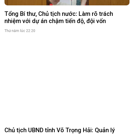
Chủ tịch UBND tỉnh Võ Trọng Hải dự Ngày hội
toàn dân bảo vệ an ninh Tổ quốc năm 2026 tại
xã Anh Sơn
Thứ tư lúc 14:46
ĐOÀN ĐẠI BIỂU QUỐC HỘI
Tin hoạt động
Tài liệu kỳ họp
Tài liệu giám sát, khảo sát
HỘI ĐỒNG NHÂN DÂN
Tin hoạt động
Tin hoạt động Văn phòng
Tin hoạt động Đảng, đoàn thể
Tài liệu kỳ họp HĐND tỉnh