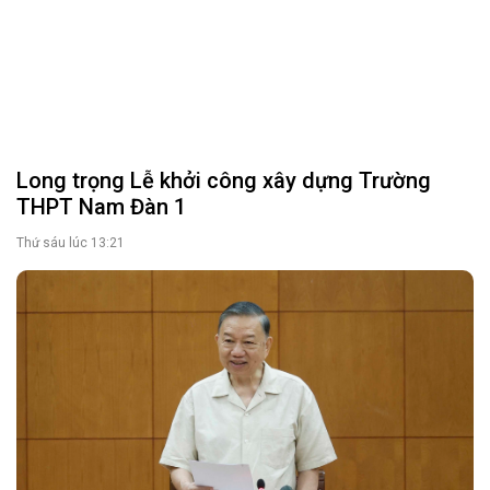
Tổng Bí thư, Chủ tịch nước: Làm rõ trách
nhiệm với dự án chậm tiến độ, đội vốn
Thứ năm lúc 22:20
Chủ tịch UBND tỉnh Võ Trọng Hải: Quản lý
khoáng sản chặt nhưng không gây ách tắc
Thứ năm lúc 20:20