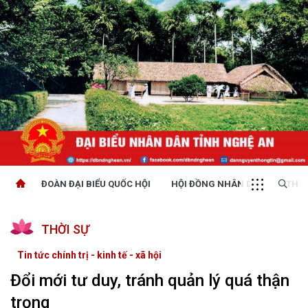
ĐOÀN ĐẠI BIỂU QUỐC HỘI
HỘI ĐỒNG NHÂN DÂN
THỜI
THỜI SỰ
Tin tức chính trị - kinh tế - xã hội
Đổi mới tư duy, tránh quản lý quá thận
trọng