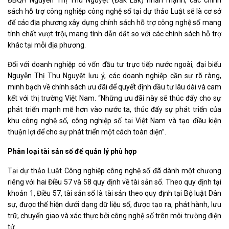
ĐBQH Nguyễn Thị Thu Nguyệt (Đắk Lắk) nhấn mạnh, các chính
sách hỗ trợ công nghiệp công nghệ số tại dự thảo Luật sẽ là cơ sở
để các địa phương xây dựng chính sách hỗ trợ công nghệ số mang
tính chất vượt trội, mang tính dẫn dắt so với các chính sách hỗ trợ
khác tại mỗi địa phương.
Đối với doanh nghiệp có vốn đầu tư trực tiếp nước ngoài, đại biểu
Nguyễn Thị Thu Nguyệt lưu ý, các doanh nghiệp cần sự rõ ràng,
minh bạch về chính sách ưu đãi để quyết định đầu tư lâu dài và cam
kết với thị trường Việt Nam. “Những ưu đãi này sẽ thúc đẩy cho sự
phát triển mạnh mẽ hơn vào nước ta, thúc đẩy sự phát triển của
khu công nghệ số, công nghiệp số tại Việt Nam và tạo điều kiện
thuận lợi để cho sự phát triển một cách toàn diện”.
Phân loại tài sản số để quản lý phù hợp
Tại dự thảo Luật Công nghiệp công nghệ số đã dành một chương
riêng với hai Điều 57 và 58 quy định về tài sản số. Theo quy định tại
khoản 1, Điều 57, tài sản số là tài sản theo quy định tại Bộ luật Dân
sự, được thể hiện dưới dạng dữ liệu số, được tạo ra, phát hành, lưu
trữ, chuyển giao và xác thực bởi công nghệ số trên môi trường điện
tử.