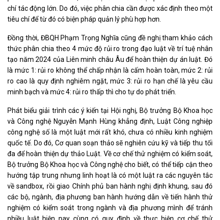
chí tác động lớn. Do đó, việc phân chia cần được xác định theo một
tiêu chí để từ đó có biện pháp quản lý phù hợp hơn.
Đồng thời, ĐBQH Phạm Trọng Nghĩa cũng đề nghị tham khảo cách
thức phân chia theo 4 mức độ rủi ro trong đạo luật về trí tuệ nhân
tạo năm 2024 của Liên minh châu Âu để hoàn thiện dự án luật. Đó
là mức 1: rủi ro không thể chấp nhận là cấm hoàn toàn, mức 2: rủi
ro cao là quy định nghiêm ngặt, mức 3: rủi ro hạn chế là yêu cầu
minh bạch và mức 4: rủi ro thấp thì cho tự do phát triển.
Phát biểu giải trình các ý kiến tại Hội nghị, Bộ trưởng Bộ Khoa học
và Công nghệ Nguyễn Mạnh Hùng khẳng định, Luật Công nghiệp
công nghệ số là một luật mới rất khó, chưa có nhiều kinh nghiệm
quốc tế. Do đó, Cơ quan soạn thảo sẽ nghiên cứu kỹ và tiếp thu tối
đa để hoàn thiện dự thảo Luật. Về cơ chế thử nghiệm có kiểm soát,
Bộ trưởng Bộ Khoa học và Công nghệ cho biết, có thể tiếp cận theo
hướng tập trung nhưng linh hoạt là có một luật ra các nguyên tắc
về sandbox, rồi giao Chính phủ ban hành nghị định khung, sau đó
các bộ, ngành, địa phương ban hành hướng dẫn về tiến hành thử
nghiệm có kiểm soát trong ngành và địa phương mình để tránh
nhiều luật hiện nay cùng có quy định về thực hiện cơ chế thử