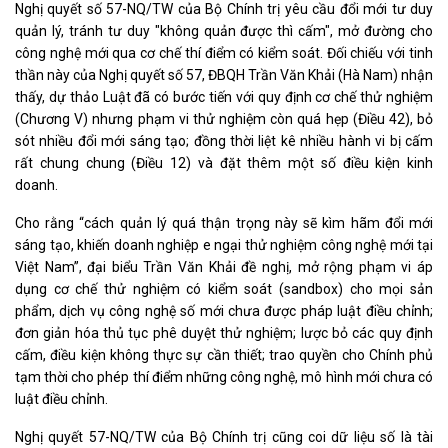
Nghị quyết số 57-NQ/TW của Bộ Chính trị yêu cầu đổi mới tư duy
quản lý, tránh tư duy "không quản được thì cấm", mở đường cho
công nghệ mới qua cơ chế thí điểm có kiểm soát. Đối chiếu với tinh
thần này của Nghị quyết số 57, ĐBQH Trần Văn Khải (Hà Nam) nhận
thấy, dự thảo Luật đã có bước tiến với quy định cơ chế thử nghiệm
(Chương V) nhưng phạm vi thử nghiệm còn quá hẹp (Điều 42), bỏ
sót nhiều đổi mới sáng tạo; đồng thời liệt kê nhiều hành vi bị cấm
rất chung chung (Điều 12) và đặt thêm một số điều kiện kinh
doanh.
Cho rằng “cách quản lý quá thận trọng này sẽ kìm hãm đổi mới
sáng tạo, khiến doanh nghiệp e ngại thử nghiệm công nghệ mới tại
Việt Nam”, đại biểu Trần Văn Khải đề nghị, mở rộng phạm vi áp
dụng cơ chế thử nghiệm có kiểm soát (sandbox) cho mọi sản
phẩm, dịch vụ công nghệ số mới chưa được pháp luật điều chỉnh;
đơn giản hóa thủ tục phê duyệt thử nghiệm; lược bỏ các quy định
cấm, điều kiện không thực sự cần thiết; trao quyền cho Chính phủ
tạm thời cho phép thí điểm những công nghệ, mô hình mới chưa có
luật điều chỉnh.
Nghị quyết 57-NQ/TW của Bộ Chính trị cũng coi dữ liệu số là tài