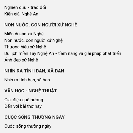
Cơ quan chủ quản: Đoàn ĐBQH và HĐND tỉnh Nghệ An
Địa chỉ: Số 03, đường Trường Thi, phường Trường Vinh, tỉnh Nghệ An
Điện thoại: 02383.592014
Email: dannguyenthongtin@gmail.com
Giấy phép số 179/GP-TTĐT, Sở TT&TT cấp ngày 31/12/2021
Hội đồng nhân dân tỉnh Nghệ An © 2021. Phát triển bởi
VIETNAMPEDIA.com
Lượt truy cập
Tổng số lượt
82637302
Hôm nay
88969
Hôm qua
262549
Đang xem
4579