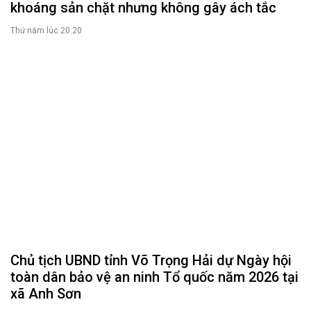
Tài liệu giám sát, khảo sát
Nghị quyết của HĐND tỉnh
THỜI SỰ
Tin tức chính trị - kinh tế - xã hội
CHUYỂN ĐỘNG 130
Tiếng nói và hành động từ cấp xã
CỬ TRI QUAN TÂM
Kiến nghị của cử tri với Đoàn ĐBQH tỉnh
Kiến nghị của cử tri với HĐND tỉnh
Thông báo chuyển đơn
Văn bản tổng hợp trả lời KNCT
Chủ trương, chính sách mới
GÓP Ý XÂY DỰNG CHÍNH SÁCH, PHÁP LUẬT
Góp ý xây dựng Chính Sách, Pháp Luật
XÂY DỰNG NÔNG THÔN MỚI