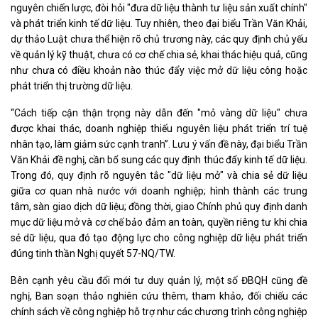
nguyên chiến lược, đòi hỏi "đưa dữ liệu thành tư liệu sản xuất chính"
và phát triển kinh tế dữ liệu. Tuy nhiên, theo đại biểu Trần Văn Khải,
dự thảo Luật chưa thể hiện rõ chủ trương này, các quy định chủ yếu
về quản lý kỹ thuật, chưa có cơ chế chia sẻ, khai thác hiệu quả, cũng
như chưa có điều khoản nào thúc đẩy việc mở dữ liệu công hoặc
phát triển thị trường dữ liệu.
“Cách tiếp cận thận trọng này dẫn đến "mỏ vàng dữ liệu" chưa
được khai thác, doanh nghiệp thiếu nguyên liệu phát triển trí tuệ
nhân tạo, làm giảm sức cạnh tranh”. Lưu ý vấn đề này, đại biểu Trần
Văn Khải đề nghị, cần bổ sung các quy định thúc đẩy kinh tế dữ liệu.
Trong đó, quy định rõ nguyên tắc "dữ liệu mở" và chia sẻ dữ liệu
giữa cơ quan nhà nước với doanh nghiệp; hình thành các trung
tâm, sàn giao dịch dữ liệu; đồng thời, giao Chính phủ quy định danh
mục dữ liệu mở và cơ chế bảo đảm an toàn, quyền riêng tư khi chia
sẻ dữ liệu, qua đó tạo động lực cho công nghiệp dữ liệu phát triển
đúng tinh thần Nghị quyết 57-NQ/TW.
Bên cạnh yêu cầu đổi mới tư duy quản lý, một số ĐBQH cũng đề
nghị, Ban soạn thảo nghiên cứu thêm, tham khảo, đối chiếu các
chính sách về công nghiệp hỗ trợ như các chương trình công nghiệp