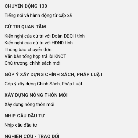
Giai điệu quê hương
Đến với bài thơ hay
CUỘC SỐNG THƯỜNG NGÀY
Cuộc sống thường ngày
QUẢNG BÁ THƯƠNG HIỆU
Quảng bá thương hiệu
LIÊN KẾT NGOÀI
Youtube ĐBND tỉnh Nghệ An
Fanpage ĐBND tỉnh Nghệ An
Cổng thông tin điện tử tỉnh Nghệ An
Cổng thông tin điện tử Quốc hội
Cơ sở dữ liệu quốc gia về văn bản pháp luật
Báo Đại biểu nhân dân