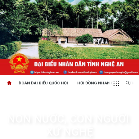
ĐOÀN ĐẠI BIỂU QUỐC HỘI
HỘI ĐỒNG NHÂN DÂN
THỜI
NON NƯỚC, CON NGƯỜI 
XỨ NGHỆ