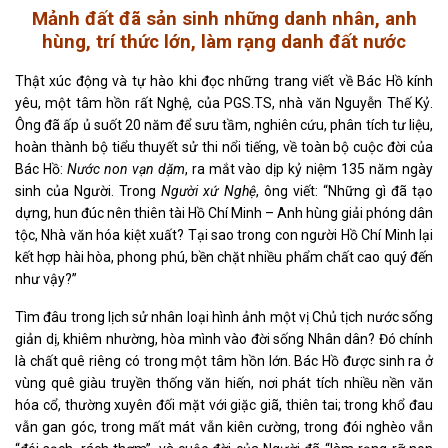
Mảnh đất đã sản sinh những danh nhân, anh
hùng, trí thức lớn, làm rạng danh đất nước
Thật xúc động và tự hào khi đọc những trang viết về Bác Hồ kính
yêu, một tâm hồn rất Nghệ, của PGS.TS, nhà văn Nguyễn Thế Kỷ.
Ông đã ấp ủ suốt 20 năm để sưu tầm, nghiên cứu, phân tích tư liệu,
hoàn thành bộ tiểu thuyết sử thi nổi tiếng, về toàn bộ cuộc đời của
Bác Hồ:
Nước non vạn dặm
, ra mắt vào dịp kỷ niệm 135 năm ngày
sinh của Người. Trong
Người xứ Nghệ
, ông viết: “Những gì đã tạo
dựng, hun đúc nên thiên tài Hồ Chí Minh – Anh hùng giải phóng dân
tộc, Nhà văn hóa kiệt xuất? Tại sao trong con người Hồ Chí Minh lại
kết hợp hài hòa, phong phú, bền chặt nhiều phẩm chất cao quý đến
như vậy?”
Tìm đâu trong lịch sử nhân loại hình ảnh một vị Chủ tịch nước sống
giản dị, khiêm nhường, hòa mình vào đời sống Nhân dân? Đó chính
là chất quê riêng có trong một tâm hồn lớn. Bác Hồ được sinh ra ở
vùng quê giàu truyền thống văn hiến, nơi phát tích nhiều nền văn
hóa cổ, thường xuyên đối mặt với giặc giã, thiên tai; trong khổ đau
vẫn gan góc, trong mất mát vẫn kiên cường, trong đói nghèo vẫn