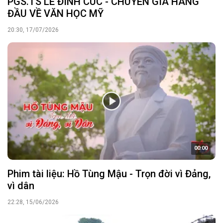
PGS.TS LÊ ĐÌNH CÚC - CHUYÊN GIA HÀNG
ĐẦU VỀ VĂN HỌC MỸ
20:30, 17/07/2026
00:00
Phim tài liệu: Hồ Tùng Mậu - Trọn đời vì Đảng,
vì dân
22:28, 15/06/2026