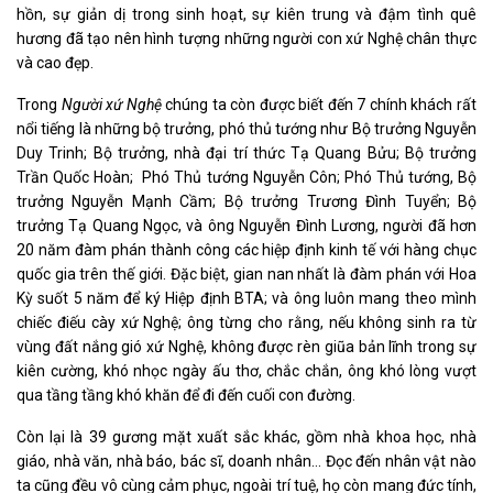
hồn, sự giản dị trong sinh hoạt, sự kiên trung và đậm tình quê
hương đã tạo nên hình tượng những người con xứ Nghệ chân thực
và cao đẹp.
Trong
Người xứ Nghệ
chúng ta còn được biết đến 7 chính khách rất
nổi tiếng là những bộ trưởng, phó thủ tướng như Bộ trưởng Nguyễn
Duy Trinh; Bộ trưởng, nhà đại trí thức Tạ Quang Bửu; Bộ trưởng
Trần Quốc Hoàn; Phó Thủ tướng Nguyễn Côn; Phó Thủ tướng, Bộ
trưởng Nguyễn Mạnh Cầm; Bộ trưởng Trương Đình Tuyển; Bộ
trưởng Tạ Quang Ngọc, và ông Nguyễn Đình Lương, người đã hơn
20 năm đàm phán thành công các hiệp định kinh tế với hàng chục
quốc gia trên thế giới. Đặc biệt, gian nan nhất là đàm phán với Hoa
Kỳ suốt 5 năm để ký Hiệp định BTA; và ông luôn mang theo mình
chiếc điếu cày xứ Nghệ; ông từng cho rằng, nếu không sinh ra từ
vùng đất nắng gió xứ Nghệ, không được rèn giũa bản lĩnh trong sự
kiên cường, khó nhọc ngày ấu thơ, chắc chắn, ông khó lòng vượt
qua tầng tầng khó khăn để đi đến cuối con đường.
Còn lại là 39 gương mặt xuất sắc khác, gồm nhà khoa học, nhà
giáo, nhà văn, nhà báo, bác sĩ, doanh nhân… Đọc đến nhân vật nào
ta cũng đều vô cùng cảm phục, ngoài trí tuệ, họ còn mang đức tính,