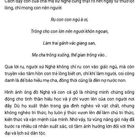
Cách dạy con của cha mẹ xứ Nghệ cũng thật rõ nét ngay từ thuở lọt
lòng, chỉ mong con nên người:
Ru con con ngủ à ơi,
Trông cho con lớn nên người khôn ngoan,
Làm trai gánh vác giang san,
Mẹ cha trông xuống, thế gian trông vào…
Qua lời ru, người xứ Nghệ không chỉ ru con vào giấc ngủ, mà còn
truyền vào tâm hồn con trẻ lòng biết ơn, chí khí làm người, coi công
danh là để báo hiếu mẹ cha, đồng thời cũng là đền nợ nước non.
Hình ảnh ông đồ Nghệ và con cá gỗ là những minh chứng sống
động cho tinh thần hiếu học và ý chí vươn lên của con người nơi
đây. Dù họ xuất thân trong gia đình nghèo về vật chất, nhưng
không nghèo tri thức, họ luôn ý thức vươn lên để làm chủ tri thức,
kiến thức và vận mệnh của mình. Nhờ vậy, từ vùng nắng gió này đã
bước ra nhiều cá nhân xuất sắc, có tầm ảnh hưởng lớn đối với thời
đại và lịch sử dân tộc.