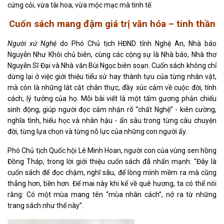
cứng cỏi, vừa tài hoa, vừa mộc mạc mà tinh tế.
Cuốn sách mang đậm giá trị văn hóa – tinh thần
Người xứ Nghệ
do Phó Chủ tịch HĐND tỉnh Nghệ An, Nhà báo
Nguyễn Như Khôi chủ biên, cùng các cộng sự là Nhà báo, Nhà thơ
Nguyễn Sĩ Đại và Nhà văn Bùi Ngọc biên soạn. Cuốn sách không chỉ
dừng lại ở việc giới thiệu tiểu sử hay thành tựu của từng nhân vật,
mà còn là những lát cắt chân thực, đầy xúc cảm về cuộc đời, tính
cách, lý tưởng của họ. Mỗi bài viết là một tấm gương phản chiếu
sinh động, giúp người đọc cảm nhận rõ “chất Nghệ” - kiên cường,
nghĩa tình, hiếu học và nhân hậu - ẩn sâu trong từng câu chuyện
đời, từng lựa chọn và từng nỗ lực của những con người ấy.
Phó Chủ tịch Quốc hội Lê Minh Hoan, người con của vùng sen hồng
Đồng Tháp, trong lời giới thiệu cuốn sách đã nhấn mạnh: “Đây là
cuốn sách để đọc chậm, nghĩ sâu, để lòng mình mềm ra mà cũng
thẳng hơn, bền hơn. Để mai này khi kể về quê hương, ta có thể nói
rằng: Có một mùa mang tên “mùa nhân cách”, nở ra từ những
trang sách như thế này”.