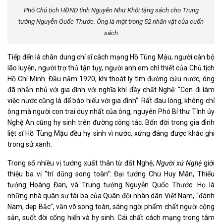
Phó Chủ tịch HĐND tỉnh Nguyễn Như Khôi tặng sách cho Trung
tướng Nguyễn Quốc Thước. Ông là một trong 52 nhân vật của cuốn
sách
Tiếp đến là chân dung chí sĩ cách mạng Hồ Tùng Mậu, người cán bộ
lão luyện, người trợ thủ tận tụy, người anh em chí thiết của Chủ tịch
Hồ Chí Minh. Đầu năm 1920, khi thoát ly tìm đường cứu nước, ông
đã nhắn nhủ với gia đình với nghĩa khí đầy chất Nghệ: “Con đi làm
việc nước cũng là để báo hiếu với gia đình”. Rất đau lòng, không chỉ
ông mà người con trai duy nhất của ông, nguyên Phó Bí thư Tỉnh ủy
Nghệ An cũng hy sinh trên đường công tác. Bốn đời trong gia đình
liệt sĩ Hồ Tùng Mậu đều hy sinh vì nước, xứng đáng được khắc ghi
trong sử xanh.
Trong số nhiều vị tướng xuất thân từ đất Nghệ,
Người xứ Nghệ
giới
thiệu ba vị “trí dũng song toàn”: Đại tướng Chu Huy Mân, Thiếu
tướng Hoàng Đan, và Trung tướng Nguyễn Quốc Thước. Họ là
những nhà quân sự tài ba của Quân đội nhân dân Việt Nam, “đánh
Nam, dẹp Bắc”, văn võ song toàn, sáng ngời phẩm chất người cộng
sản, suốt đời cống hiến và hy sinh. Cái chất cách mạng trong tâm