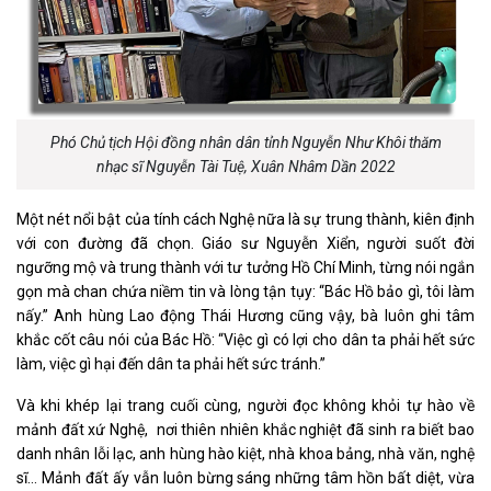
Phó Chủ tịch Hội đồng nhân dân tỉnh Nguyễn Như Khôi thăm
nhạc sĩ Nguyễn Tài Tuệ, Xuân Nhâm Dần 2022
Một nét nổi bật của tính cách Nghệ nữa là sự trung thành, kiên định
với con đường đã chọn. Giáo sư Nguyễn Xiển, người suốt đời
ngưỡng mộ và trung thành với tư tưởng Hồ Chí Minh, từng nói ngắn
gọn mà chan chứa niềm tin và lòng tận tụy: “Bác Hồ bảo gì, tôi làm
nấy.” Anh hùng Lao động Thái Hương cũng vậy, bà luôn ghi tâm
khắc cốt câu nói của Bác Hồ: “Việc gì có lợi cho dân ta phải hết sức
làm, việc gì hại đến dân ta phải hết sức tránh.”
Và khi khép lại trang cuối cùng, người đọc không khỏi tự hào về
mảnh đất xứ Nghệ, nơi thiên nhiên khắc nghiệt đã sinh ra biết bao
danh nhân lỗi lạc, anh hùng hào kiệt, nhà khoa bảng, nhà văn, nghệ
sĩ… Mảnh đất ấy vẫn luôn bừng sáng những tâm hồn bất diệt, vừa