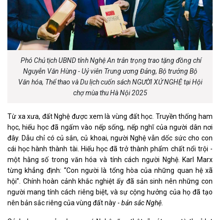
Phó Chủ tịch UBND tỉnh Nghệ An trân trọng trao tặng đồng chí
Nguyễn Văn Hùng - Uỷ viên Trung ương Đảng, Bộ trưởng Bộ
Văn hóa, Thể thao và Du lịch cuốn sách NGƯỜI XỨ NGHỆ tại Hội
chợ mùa thu Hà Nội 2025
Từ xa xưa, đất Nghệ được xem là vùng đất học. Truyền thống ham
học, hiếu học đã ngấm vào nếp sống, nếp nghĩ của người dân nơi
đây. Dẫu chỉ có củ sắn, củ khoai, người Nghệ vẫn dốc sức cho con
cái học hành thành tài. Hiếu học đã trở thành phẩm chất nổi trội -
một hằng số trong văn hóa và tính cách người Nghệ. Karl Marx
từng khẳng định: “Con người là tổng hòa của những quan hệ xã
hội”. Chính hoàn cảnh khắc nghiệt ấy đã sản sinh nên những con
người mang tính cách riêng biệt, và sự cộng hưởng của họ đã tạo
nên bản sắc riêng của vùng đất này -
bản sắc Nghệ.