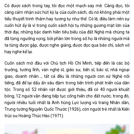
Có được sách trong tay, tôi đọc một mạch say mê. Càng đọc, tôi
càng cảm nhận sức hút kỳ lạ của cuốn sách, dù nó không phải một
tiểu thuyết trinh thám hay tương tự như thế. Có lẽ, điều làm nên sự
cuốn hút ấy là vì trong cuốn sách hội tụ những gương mặt lớn của
thời đại, những bậc danh hiền tiêu biểu của đất Nghệ mà chúng ta
đã từng ngưỡng vọng; bởi phần lớn trong số họ là những người mà
ta từng được gặp, được nghe giảng, được đọc qua báo chí, sách vở
hay nghe kể lại.
Cuốn sách mở đầu với Chủ tịch Hồ Chí Minh, tiếp đến là các bộ
trưởng, tướng lĩnh, văn nghệ sĩ, giáo sư, tiến sĩ, bác sĩ, nhà ngoại
giao, doanh nhân…, tất cả đều là những người con xứ Nghệ nổi
tiếng, đã để lại dấu ấn sâu đậm trong tiến trình phát triển của dân
tộc. Trong số 52 nhân vật được giới thiệu, đã có 40 người khuất
bóng, 12 người vẫn đang tiếp tục cống hiến cho đất nước; trong đó,
người nhiều tuổi nhất là Anh hùng Lực lượng vũ trang Nhân dân,
Trung tướng Nguyễn Quốc Thước (1926), còn người trẻ nhất là Kiến
trúc sư Hoàng Thúc Hào (1971).