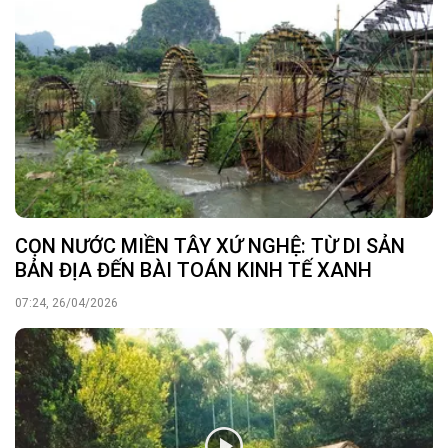
CỌN NƯỚC MIỀN TÂY XỨ NGHỆ: TỪ DI SẢN
BẢN ĐỊA ĐẾN BÀI TOÁN KINH TẾ XANH
07:24, 26/04/2026