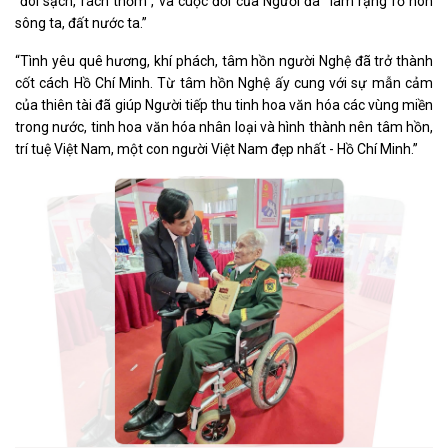
“đói sạch, rách thơm”, và cuộc đời của Người đã “làm rạng rỡ non
sông ta, đất nước ta.”
“Tình yêu quê hương, khí phách, tâm hồn người Nghệ đã trở thành
cốt cách Hồ Chí Minh. Từ tâm hồn Nghệ ấy cung với sự mẫn cảm
của thiên tài đã giúp Người tiếp thu tinh hoa văn hóa các vùng miền
trong nước, tinh hoa văn hóa nhân loại và hình thành nên tâm hồn,
trí tuệ Việt Nam, một con người Việt Nam đẹp nhất - Hồ Chí Minh.”