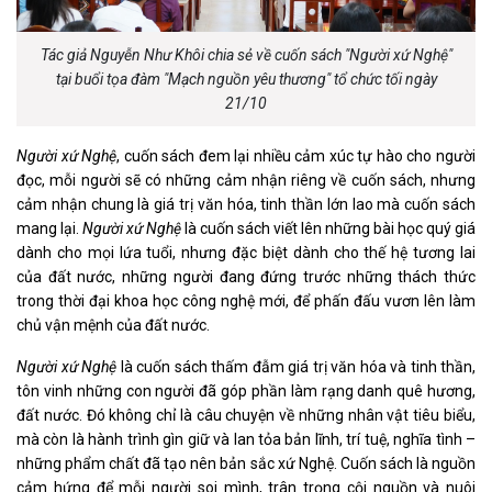
Tác giả Nguyễn Như Khôi chia sẻ về cuốn sách "Người xứ Nghệ"
tại buổi tọa đàm "Mạch nguồn yêu thương" tổ chức tối ngày
21/10
Người xứ Nghệ
, cuốn sách đem lại nhiều cảm xúc tự hào cho người
đọc, mỗi người sẽ có những cảm nhận riêng về cuốn sách, nhưng
cảm nhận chung là giá trị văn hóa, tinh thần lớn lao mà cuốn sách
mang lại.
Người xứ Nghệ
là cuốn sách viết lên những bài học quý giá
dành cho mọi lứa tuổi, nhưng đặc biệt dành cho thế hệ tương lai
của đất nước, những người đang đứng trước những thách thức
trong thời đại khoa học công nghệ mới, để phấn đấu vươn lên làm
chủ vận mệnh của đất nước.
Người xứ Nghệ
là cuốn sách thấm đẫm giá trị văn hóa và tinh thần,
tôn vinh những con người đã góp phần làm rạng danh quê hương,
đất nước. Đó không chỉ là câu chuyện về những nhân vật tiêu biểu,
mà còn là hành trình gìn giữ và lan tỏa bản lĩnh, trí tuệ, nghĩa tình –
những phẩm chất đã tạo nên bản sắc xứ Nghệ. Cuốn sách là nguồn
cảm hứng để mỗi người soi mình, trân trọng cội nguồn và nuôi