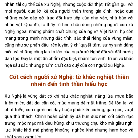
nhân tài cụ thể của xứ Nghệ, những cuộc đời thật, rất gần gũi với
mọi người, qua lời kể của người thân trong gia đình, hoặc qua
những cuộc gặp gỡ, trao đổi trực tiếp của nhà văn, nhà báo với
nhân vật. Qua đó, ta thấy rõ hơn chân dung những người con xứ
Nghệ, ngoài những phẩm chất chung của người Việt Nam, họ còn
mang trong mình những đặc tính, sắc thái riêng của vùng miền,
cũng như sự phấn đấu, rèn luyện, ý chí quyết tâm, sự hy sinh dâng
hiến và những công lao to lớn của người xứ Nghệ đối với đất nước,
dân tộc. Đây là một ấn phẩm đặc biệt, nhằm tôn vinh, tri ân và khắc
họa sâu sắc những phẩm chất cao quý của con người xứ Nghệ.
Cốt cách người xứ Nghệ: từ khắc nghiệt thiên
nhiên đến tinh thần hiếu học
Xứ Nghệ là vùng đất có khí hậu khắc nghiệt: nắng lửa, mưa bão
triền miên, đất đai cằn cỗi, mùa màng dễ mất trắng. Để tồn tại và
phát triển, con người nơi đây buộc phải kiên cường, gan góc, vượt
qua thử thách. Chính hoàn cảnh ấy đã hun đúc nên cốt cách đặc
trưng: mộc mạc mà kiêu hùng, chịu thương chịu khó mà giàu nghị
lực, khắc khổ mà phóng khoáng, nghèo khó nhưng ham học và
khát vọng vươn lên.