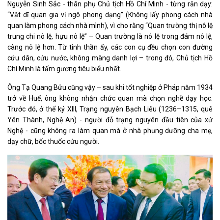
Nguyễn Sinh Sắc - thân phụ Chủ tịch Hồ Chí Minh - từng răn dạy:
“Vật dĩ quan gia vị ngô phong dạng” (Không lấy phong cách nhà
quan làm phong cách nhà mình), vì cho rằng “Quan trường thị nô lệ
trung chi nô lệ, hựu nô lệ” – Quan trường là nô lệ trong đám nô lệ,
càng nô lệ hơn. Từ tinh thần ấy, các con cụ đều chọn con đường
cứu dân, cứu nước, không màng danh lợi – trong đó, Chủ tịch Hồ
Chí Minh là tấm gương tiêu biểu nhất.
Ông Tạ Quang Bửu cũng vậy – sau khi tốt nghiệp ở Pháp năm 1934
trở về Huế, ông không nhận chức quan mà chọn nghề dạy học.
Trước đó, ở thế kỷ XIII, Trạng nguyên Bạch Liêu (1236–1315, quê
Yên Thành, Nghệ An) - người đỗ trạng nguyên đầu tiên của xứ
Nghệ - cũng không ra làm quan mà ở nhà phụng dưỡng cha mẹ,
dạy chữ, bốc thuốc cứu người.