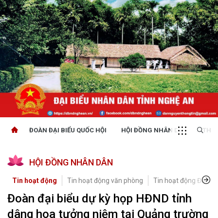
ĐOÀN ĐẠI BIỂU QUỐC HỘI
HỘI ĐỒNG NHÂN DÂN
THỜI
HỘI ĐỒNG NHÂN DÂN
Tin hoạt động
Tin hoạt động văn phòng
Tin hoạt động Đảng, 
Đoàn đại biểu dự kỳ họp HĐND tỉnh
dâng hoa tưởng niệm tại Quảng trường