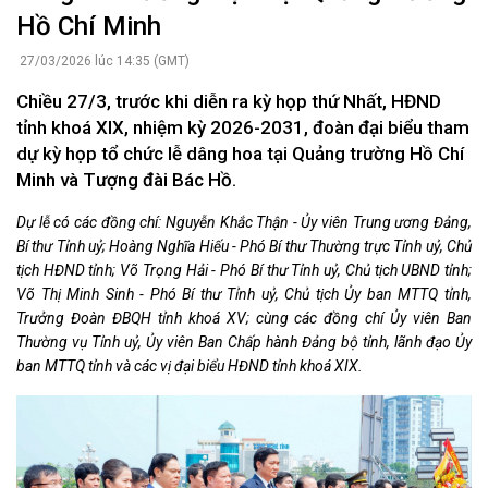
Hồ Chí Minh
27/03/2026 lúc 14:35 (GMT)
Chiều 27/3, trước khi diễn ra kỳ họp thứ Nhất, HĐND
tỉnh khoá XIX, nhiệm kỳ 2026-2031, đoàn đại biểu tham
dự kỳ họp tổ chức lễ dâng hoa tại Quảng trường Hồ Chí
Minh và Tượng đài Bác Hồ.
Dự lễ có các đồng chí: Nguyễn Khắc Thận - Ủy viên Trung ương Đảng,
Bí thư Tỉnh uỷ; Hoàng Nghĩa Hiếu - Phó Bí thư Thường trực Tỉnh uỷ, Chủ
tịch HĐND tỉnh; Võ Trọng Hải - Phó Bí thư Tỉnh uỷ, Chủ tịch UBND tỉnh;
Võ Thị Minh Sinh - Phó Bí thư Tỉnh uỷ, Chủ tịch Ủy ban MTTQ tỉnh,
Trưởng Đoàn ĐBQH tỉnh khoá XV; cùng các đồng chí Ủy viên Ban
Thường vụ Tỉnh uỷ, Ủy viên Ban Chấp hành Đảng bộ tỉnh, lãnh đạo Ủy
ban MTTQ tỉnh và các vị đại biểu HĐND tỉnh khoá XIX.