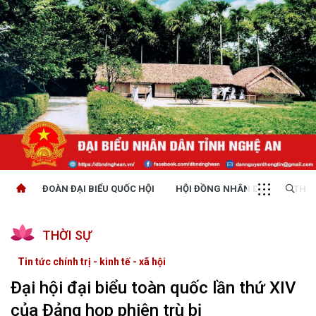
ĐOÀN ĐẠI BIỂU QUỐC HỘI
HỘI ĐỒNG NHÂN DÂN
THỜI
THỜI SỰ
Tin tức chính trị - kinh tế - xã hội
Đại hội đại biểu toàn quốc lần thứ XIV
của Đảng họp phiên trù bị