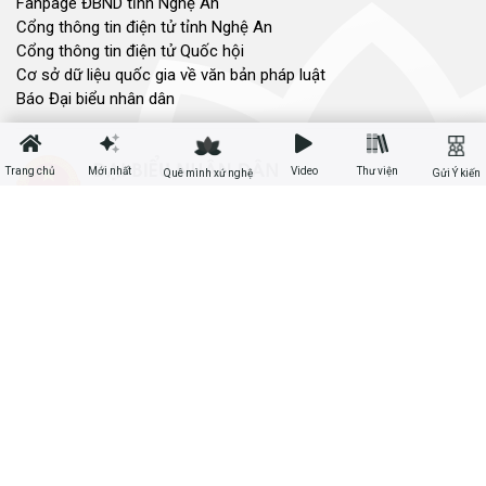
Fanpage ĐBND tỉnh Nghệ An
Cổng thông tin điện tử tỉnh Nghệ An
Cổng thông tin điện tử Quốc hội
Cơ sở dữ liệu quốc gia về văn bản pháp luật
Báo Đại biểu nhân dân
Trang chủ
Mới nhất
Video
Thư viện
Quê mình xứ nghệ
Gửi Ý kiến
Cơ quan chủ quản: Đoàn ĐBQH và HĐND tỉnh Nghệ An
Địa chỉ: Số 03, đường Trường Thi, phường Trường Vinh, tỉnh Nghệ An
Điện thoại: 02383.592014
Email: dannguyenthongtin@gmail.com
Giấy phép số 179/GP-TTĐT, Sở TT&TT cấp ngày 31/12/2021
Hội đồng nhân dân tỉnh Nghệ An © 2021. Phát triển bởi
VIETNAMPEDIA.com
Lượt truy cập