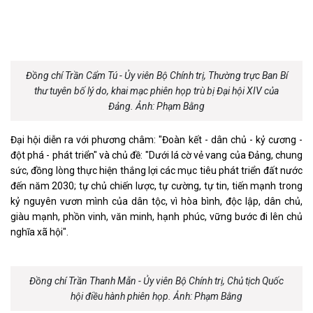
Đồng chí Trần Cẩm Tú - Ủy viên Bộ Chính trị, Thường trực Ban Bí
thư tuyên bố lý do, khai mạc phiên họp trù bị Đại hội XIV của
Đảng. Ảnh: Phạm Bằng
Đại hội diễn ra với phương châm: "Đoàn kết - dân chủ - kỷ cương -
đột phá - phát triển" và chủ đề: "Dưới lá cờ vẻ vang của Đảng, chung
sức, đồng lòng thực hiện thắng lợi các mục tiêu phát triển đất nước
đến năm 2030; tự chủ chiến lược, tự cường, tự tin, tiến mạnh trong
kỷ nguyên vươn mình của dân tộc, vì hòa bình, độc lập, dân chủ,
giàu mạnh, phồn vinh, văn minh, hạnh phúc, vững bước đi lên chủ
nghĩa xã hội".
Đồng chí Trần Thanh Mẫn - Ủy viên Bộ Chính trị, Chủ tịch Quốc
hội điều hành phiên họp. Ảnh: Phạm Bằng