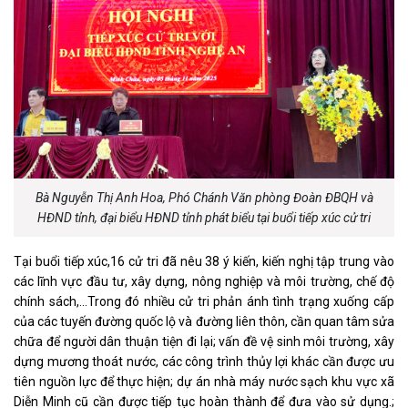
Bà Nguyễn Thị Anh Hoa, Phó Chánh Văn phòng Đoàn ĐBQH và
HĐND tỉnh, đại biểu HĐND tỉnh phát biểu tại buổi tiếp xúc cử tri
Tại buổi tiếp xúc,16 cử tri đã nêu 38 ý kiến, kiến nghị tập trung vào
các lĩnh vực đầu tư, xây dựng, nông nghiệp và môi trường, chế độ
chính sách,…Trong đó nhiều cử tri phản ánh tình trạng xuống cấp
của các tuyến đường quốc lộ và đường liên thôn, cần quan tâm sửa
chữa để người dân thuận tiện đi lại; vấn đề vệ sinh môi trường, xây
dựng mương thoát nước, các công trình thủy lợi khác cần được ưu
tiên nguồn lực để thực hiện; dự án nhà máy nước sạch khu vực xã
Diễn Minh cũ cần được tiếp tục hoàn thành để đưa vào sử dụng.;