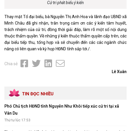
Cử tri phát biểu ý kiến
Thay mặt Tổ đại biểu, bà Nguyễn Thị Anh Hoa và lãnh đạo UBND xã
Minh Châu đã ghi nhận, trân trọng cảm ơn các ý kiến tâm huyết,
trách nhiệm của cử tri; đồng thời giải đáp, làm rõ một số nội dung
thuộc thẩm quyền. Về những ý kiến thuộc thẩm quyền cấp trên, các
đại biểu tiếp thu, tổng hợp và sẽ chuyển đến các các ngành chức
năng có liên quan và kỳ họp HĐND tỉnh sắp tới./.
Chia sẻ
Lê Xuân
TIN ĐỌC NHIỀU
Phó Chủ tịch HĐND tỉnh Nguyễn Như Khôi tiếp xúc cử tri tại xã
Vân Du
Thứ tư lúc 17:53