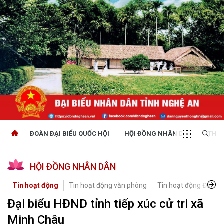
ĐOÀN ĐẠI BIỂU QUỐC HỘI
HỘI ĐỒNG NHÂN DÂN
THỜI
HỘI ĐỒNG NHÂN DÂN
Tin hoạt động
Tin hoạt động văn phòng
Tin hoạt động Đảng, 
Đại biểu HĐND tỉnh tiếp xúc cử tri xã
Minh Châu