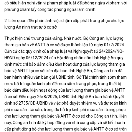
có biểu hiện nghi vấn vi phạm pháp luật để phòng ngừa vì phạm với
phương châm lấy công tác phòng ngừa làm chính.
2. Liên quan đến phản ánh việc chậm cấp phát trang phục cho lực
lượng An ninh trật tự ở cơ sở:
Thực hiện chủ trương của Đảng, Nhà nước, Bộ Công an, lực lượng
tham gia bảo vệ ANTT ở cơ sở được thành lập từ ngày 01/7/2024.
Căn cứ các quy định của pháp luật và Nghị quyết số 24/2024/NQ-
HĐND ngày 06/12/2024 của Hội đồng nhân dân tỉnh Nghệ An quy
định mức chi bảo đảm điều kiện hoạt động của lực lượng tham gia
bảo vệ ANTT tại cơ sở trên địa bàn tỉnh Nghệ An, Công an tỉnh đã
ban hành nhiều văn bản gửi UBND tỉnh, Sở Tài chính tỉnh sớm tham
mưu bố trí nguồn kinh phí để mua sắm trang phục, trang thiết bị
bảo đảm điều kiện hoạt động của lực lượng tham gia bảo vệ ANTT
ở cơ sở. Đến ngày 26/8/2025, UBND tỉnh Nghệ An ban hành Quyết
định số 2735/QÐ-UBND về việc phê duyệt nhiệm vụ và dự toán kinh
phí mua sắm tài sản, trong đó hỗ trợ kinh phí mua sắm trang phục
cho lực lượng tham gia bảo về ANTT ở cơ sở cho Công an tỉnh. Hiện
nay, Công an tỉnh đã ký hợp đồng với nhà cung cấp và sẽ tiến hành
cấp phát đồng bộ cho lực lượng tham gia bảo vệ ANTT ở cơ sở trên