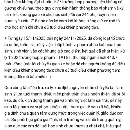
bảo hiểm không đạt chuẩn; 577 trường hợp phương tiện không có
gương chiếu hậu theo quy định; tiến hành thông báo vi phạm và ký
cam kết không giao xe cho học sinh đối với 244 phụ huynh liên
quan; yêu cầu 718 nhà dân ký cam kết không trông giữ xe mô tô
cho học sinh khi chưa đủ tuổi điều khiển phương tiện.
+ Từ ngày 15/11/2025 đến ngày 24/11/2025, đã đồng loạt tổ chức
ra quân, tuần tra, xử lý việc chấp hành vi phạm pháp luật của học
sinh, sinh viên vào các khung giờ cao điểm, kết quả đã phát hiện, xử
lý 1.302 trường hợp vi phạm TTATGT, thu nộp ngân sách 443,7
triệu đồng (các lỗi chủ yếu giao xe hoặc để cho người không đủ điều
kiện điều khiển phương tiện; chưa đủ tuổi điều khiển phương tiện;
không đội mũ bảo hiểm...).
Qua công tác điều tra, xử lý, xác định nguyên nhân chủ yếu là: Tâm
sinh lý lứa tuổi thanh, thiếu niên phát triển chưa hoàn thiện, dễ bị lôi
kéo, dụ dỗ, kích động tham gia vào những việc làm sai trái, dễ nảy
sinh tội phạm và vi phạm pháp luật, tham gia tệ nạn xã hội; Nhiều
gia đình chưa quan tâm đúng mức trong việc quản lý, giáo dục con
cái; Sự phối hợp giữa gia đình, nhà trường và xã hội trong quản lý,
giáo dục các em độ tuổi học sinh chưa thực sự chặt chẽ, hiệu quả