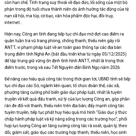
còn hạn chế; Tình trạng suy thoái về đạo đức, lối sống của một bộ
phận trong độ tuổi chưa thành niên do ảnh hưởng tác động của tệ
nạn xã hội, ma túy, cờ bạc, văn hóa phẩm độc hại, đồi trụy,
internet...
Hiện nay, Công an tỉnh đang tiếp tục chỉ đạo mở đợt cao điểm ra
quân tuần tra vũ trang phòng, chống thanh, thiếu niên gây rối
ANTT, vi phạm pháp luật về an toàn giao thông tại các địa bàn
trọng điểm tỉnh Nghệ An (bắt đầu triển khai từ ngày 05/12/2025)
để tập trung giữ vững ổn định tình hình ANTT, nhất là trong thời
điểm trước, trong và sau Tết Nguyên đán Bính Ngọ năm 2026.
Để nâng cao hiệu quả công tác trong thời gian tới, UBND tỉnh sẽ tiếp
tục chỉ đạo các Sở, ngành liên quan; tổ chức đoàn thể, các xã,
phường tăng cường phổ biến giáo dục pháp luật, nhất là tuyên
truyền về kết quả đấu tranh, xử lý của lực lượng Công an, góp phần
răn đe đối với thanh, thiếu niên trên địa bàn; đẩy mạnh công tác
tuyên truyền, tiếp tục phát huy hiệu quả mô hình “Giáo dục ý thức
chấp hành pháp luật và kỹ năng sống trong các trường học”; phối
hợp lực lượng Công an tăng cường công tác rà soát, quản lý, theo
dõi, giám sát, giáo dục các trường hợp thanh, thiếu niên, học sinh