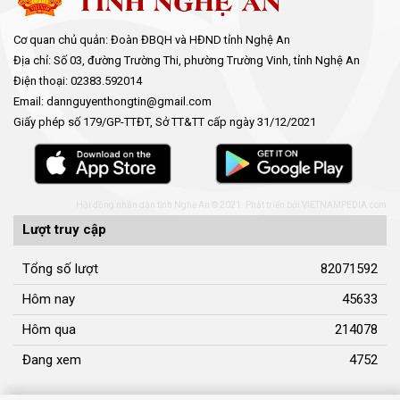
Cơ quan chủ quản: Đoàn ĐBQH và HĐND tỉnh Nghệ An
Địa chỉ: Số 03, đường Trường Thi, phường Trường Vinh, tỉnh Nghệ An
Điện thoại: 02383.592014
Email: dannguyenthongtin@gmail.com
Giấy phép số 179/GP-TTĐT, Sở TT&TT cấp ngày 31/12/2021
Hội đồng nhân dân tỉnh Nghệ An © 2021. Phát triển bởi
VIETNAMPEDIA.com
Lượt truy cập
Tổng số lượt
82071592
Hôm nay
45633
Hôm qua
214078
Đang xem
4752