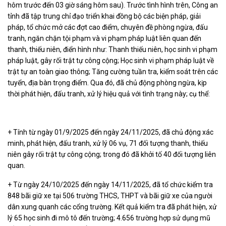
hôm trước đến 03 giờ sáng hôm sau). Trước tình hình trên, Công an
tỉnh đã tập trung chỉ đạo triển khai đồng bộ các biện pháp, giải
pháp, tổ chức mở các đợt cao điểm, chuyên đề phòng ngừa, đấu
tranh, ngăn chặn tội phạm và vi phạm pháp luật liên quan đến
thanh, thiếu niên, điển hình như: Thanh thiếu niên, học sinh vi phạm
pháp luật, gây rối trật tự công cộng; Học sinh vi phạm pháp luật về
trật tự an toàn giao thông; Tăng cường tuần tra, kiểm soát trên các
tuyển, địa bàn trọng điểm. Qua đó, đã chủ động phòng ngừa, kịp
thời phát hiện, đấu tranh, xử lý hiệu quả với tình trạng này; cụ thể:
+ Tính từ ngày 01/9/2025 đến ngày 24/11/2025, đã chủ động xác
minh, phát hiện, đấu tranh, xử lý 06 vụ, 71 đối tượng thanh, thiếu
niên gây rối trật tự công cộng; trong đó đã khởi tố 40 đối tượng liên
quan.
+ Từ ngày 24/10/2025 đến ngày 14/11/2025, đã tổ chức kiểm tra
848 bãi giữ xe tại 506 trường THCS, THPT và bãi giữ xe của người
dân xung quanh các cổng trường. Kết quả kiểm tra đã phát hiện, xử
lý 65 học sinh đi mô tô đến trường; 4.656 trường hợp sử dụng mũ