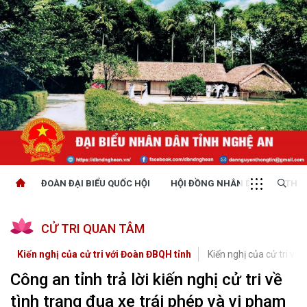
ĐOÀN ĐẠI BIỂU QUỐC HỘI
HỘI ĐỒNG NHÂN DÂN
THỜI
CỬ TRI QUAN TÂM
Kiến nghị của cử tri với Đoàn ĐBQH tỉnh
Kiến nghị của cử tri với
Công an tỉnh trả lời kiến nghị cử tri về
tình trạng đua xe trái phép và vi phạm