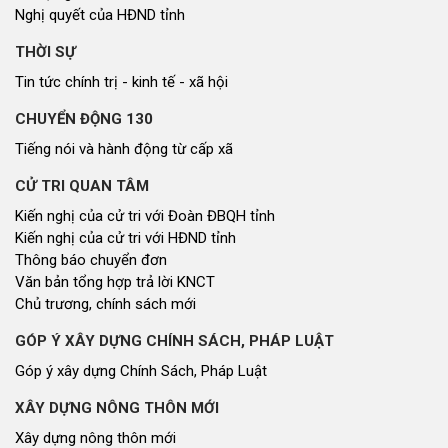
miễn, giảm những khoản phí, lệ phí nào?
Thứ tư lúc 09:48
ĐOÀN ĐẠI BIỂU QUỐC HỘI
Tin hoạt động
Tài liệu kỳ họp
Tài liệu giám sát, khảo sát
HỘI ĐỒNG NHÂN DÂN
Tin hoạt động
Tin hoạt động Văn phòng
Tin hoạt động Đảng, đoàn thể
Tài liệu kỳ họp HĐND tỉnh
Tài liệu giám sát, khảo sát
Nghị quyết của HĐND tỉnh
THỜI SỰ