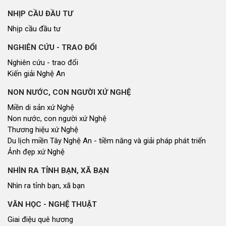
Tin tức chính trị - kinh tế - xã hội
CHUYỂN ĐỘNG 130
Tiếng nói và hành động từ cấp xã
CỬ TRI QUAN TÂM
Kiến nghị của cử tri với Đoàn ĐBQH tỉnh
Kiến nghị của cử tri với HĐND tỉnh
Thông báo chuyển đơn
Văn bản tổng hợp trả lời KNCT
Chủ trương, chính sách mới
GÓP Ý XÂY DỰNG CHÍNH SÁCH, PHÁP LUẬT
Góp ý xây dựng Chính Sách, Pháp Luật
XÂY DỰNG NÔNG THÔN MỚI
Xây dựng nông thôn mới
NHỊP CẦU ĐẦU TƯ