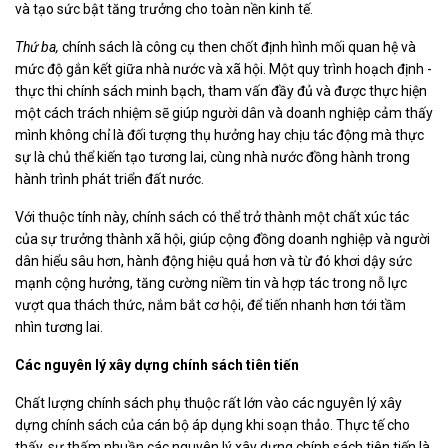
và tạo sức bật tăng trưởng cho toàn nền kinh tế.
Thứ ba,
chính sách là công cụ then chốt định hình mối quan hệ và
mức độ gắn kết giữa nhà nước và xã hội. Một quy trình hoạch định -
thực thi chính sách minh bạch, tham vấn đầy đủ và được thực hiện
một cách trách nhiệm sẽ giúp người dân và doanh nghiệp cảm thấy
mình không chỉ là đối tượng thụ hưởng hay chịu tác động mà thực
sự là chủ thể kiến tạo tương lai, cùng nhà nước đồng hành trong
hành trình phát triển đất nước.
Với thuộc tính này, chính sách có thể trở thành một chất xúc tác
của sự trưởng thành xã hội, giúp cộng đồng doanh nghiệp và người
dân hiểu sâu hơn, hành động hiệu quả hơn và từ đó khơi dậy sức
mạnh cộng hưởng, tăng cường niềm tin và hợp tác trong nỗ lực
vượt qua thách thức, nắm bắt cơ hội, để tiến nhanh hơn tới tầm
nhìn tương lai.
Các nguyên lý xây dựng chính sách tiên tiến
Chất lượng chính sách phụ thuộc rất lớn vào các nguyên lý xây
dựng chính sách của cán bộ áp dụng khi soạn thảo. Thực tế cho
thấy, sự thấm nhuần các nguyên lý xây dựng chính sách tiên tiến là