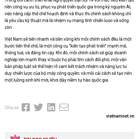
Trong bối cảnh triển khai Nghị quyết Đại hội 14 với mục tiêu kiến tạo
nền công vụ ưu tú, phục vụ phát triển quốc gia trong kỷ nguyên AI,
việc nâng cấp thể chế hoạch định và thực thi chính sách không chỉ
là yêu cầu kỹ thuật mà là nhiệm vụ mang tính chiến lược và sống
còn.
Việt Nam sẽ tiến nhanh và bền vững khi mỗi chính sách đều là một
bước tiến thể chế, là một công cụ “kiến tạo phát triển” mạnh mẽ,
thông tuệ, và đáng tin cậy. Khi đó, mỗi chính sách sẽ giúp doanh
nghiệp lớn mạnh thay vì buộc họ phải tìm cách đối phó; mỗi văn
bản pháp luật sẽ thể hiện rõ cam kết trách nhiệm và năng lực tư
duy chiến lược của bộ máy công quyền; và mỗi cải cách sẽ tạo nên
một luồng sinh khí mới, khơi dậy niềm tự hào quốc gia.
Chia sẻ
vietnamnet.vn