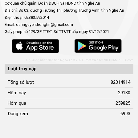
Cuộc sống thường ngày
QUẢNG BÁ THƯƠNG HIỆU
Quảng bá thương hiệu
LIÊN KẾT NGOÀI
Youtube ĐBND tỉnh Nghệ An
Fanpage ĐBND tỉnh Nghệ An
Cổng thông tin điện tử tỉnh Nghệ An
Cổng thông tin điện tử Quốc hội
Cơ sở dữ liệu quốc gia về văn bản pháp luật
Báo Đại biểu nhân dân
Cơ quan chủ quản: Đoàn ĐBQH và HĐND tỉnh Nghệ An
Địa chỉ: Số 03, đường Trường Thi, phường Trường Vinh, tỉnh Nghệ An