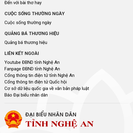
Nhịp cầu đầu tư
NGHIÊN CỨU - TRAO ĐỔI
Nghiên cứu - trao đổi
Kiến giải Nghệ An
NON NƯỚC, CON NGƯỜI XỨ NGHỆ
Miền di sản xứ Nghệ
Non nước, con người xứ Nghệ
Thương hiệu xứ Nghệ
Du lịch miền Tây Nghệ An - tiềm năng và giải pháp phát triển
Ảnh đẹp xứ Nghệ
NHÌN RA TỈNH BẠN, XÃ BẠN
Nhìn ra tỉnh bạn, xã bạn
VĂN HỌC - NGHỆ THUẬT
Giai điệu quê hương
Đến với bài thơ hay
CUỘC SỐNG THƯỜNG NGÀY