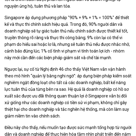
nguyện ủng hộ, tuân thủ và lan tỏa.
Singapore áp dụng phương pháp "90% + 9% + 1% = 100%" để thiết
kế và thực thi chính sách hiệu quả. Trong đó, 90% người dân và
doanh nghiệp sẽ tự giác tuân thủ nếu chính sách được thiết kế tốt,
truyền thông rõ ràng và thực thi công bằng; 9% còn lại có thể vi
phạm do hiểu sai hoặc lơ là, nhưng sẽ tuân thủ nếu được nhắc nhở,
cảnh báo đúng lúc; 1% cố tình vi phạm vì tính toán lợi ích - nhóm
này mới cần đến các biện pháp giám sát và chế tài mạnh.
Ngược lại, sự cố từ Nghị định 46 cho thấy Việt Nam vẫn vận hành
theo mô hình “quản lý bằng nghi ngờ”: áp dụng biện pháp kiểm soát
nghiêm ngặt đồng loạt cho tất cả các doanh nghiệp, bất kể năng
lực tuân thủ của từng bên ra sao. Hệ quả là doanh nghiệp có hồ sơ
xuất sắc được ưu đãi thông quan thuận lợi ở Singapore vẫn bị đối
xử giống như các doanh nghiệp có tiền sử vi phạm, không chỉ gây
thiệt hại cho doanh nghiệp và tắc nghẽn hệ thống, mà còn làm suy
giảm niềm tin vào chính sách.
Điều này cho thấy, nếu muốn tạo được sức mạnh tổng hợp từ người
dân và doanh nghiệp để thực hiện hóa tầm nhìn phát triển đến năm