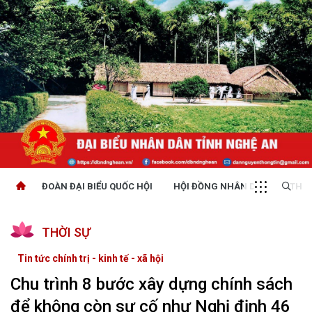
ĐOÀN ĐẠI BIỂU QUỐC HỘI
HỘI ĐỒNG NHÂN DÂN
THỜI
THỜI SỰ
Tin tức chính trị - kinh tế - xã hội
Chu trình 8 bước xây dựng chính sách
để không còn sự cố như Nghị định 46