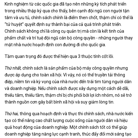
Kinh nghiệm từ các quốc gia đã tạo nên những kỳ tích phát triển
trong nhiều thập kỷ qua cho thấy, bên cạnh đội ngũ con người tận
tâm và ưu tú, chính sách chính là điểm then chốt, thậm chí có thể là
“tử huyệt” quyết định sự thành bại của cả quá trình phát triển.
Chính sách không chỉ là công cụ quản trị mà còn là kết tinh của
phẩm chất và trí tuệ đội ngũ cán bộ công quyền - những người thay
mặt nhà nước hoạch định con đường đi cho quốc gia.
Tầm quan trọng đó được thể hiện qua 3 thuộc tính cốt lõi.
Thứ nhất,
chính sách là sản phẩm của bộ máy công quyền nhưng
được áp dụng cho toàn xã hội. Vì vậy, nó có thể truyền tải thông
điệp, niềm tin và kỳ vọng của nhà nước đến trái tim từng người dân
và doanh nghiệp. Nếu chính sách được xây dựng một cách dễ dãi,
thiếu tâm, thiếu tầm, thậm chí bị chi phối bởi lợi ích nhóm, nó sẽ trở
thành nguồn cơn gây bất bình xã hội và suy giảm lòng tin.
Thứ hai,
thông qua hoạch định và thực thi chính sách, nhà nước kiến
tạo có thể nâng cao chất lượng cuộc sống của người dân và hiệu
quả hoạt động của doanh nghiệp. Một chính sách tốt có thể giúp
doanh nghiệp tăng năng lực cạnh tranh, thúc đẩy đổi mới sáng tạo