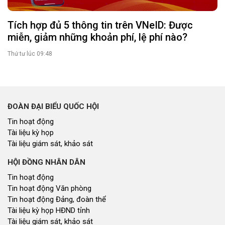
Chủ tịch UBND tỉnh Võ Trọng Hải dự Ngày hội
toàn dân bảo vệ an ninh Tổ quốc năm 2026 tại
xã Anh Sơn
Thứ tư lúc 14:46
Tích hợp đủ 5 thông tin trên VNeID: Được