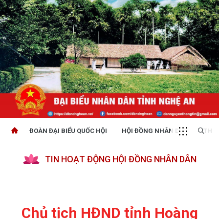
ĐOÀN ĐẠI BIỂU QUỐC HỘI
HỘI ĐỒNG NHÂN DÂN
THỜI
TIN HOẠT ĐỘNG HỘI ĐỒNG NHÂN DÂN
Chủ tịch HĐND tỉnh Hoàng