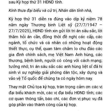
sau Kỳ họp thứ 31 HĐND tỉnh.
Kính thưa đại biểu và cử tri, Nhân dân tỉnh nhà,
Kỳ họp thứ 31 diễn ra đúng vào dịp kỷ niệm 78
năm ngày Thương binh Liệt sỹ (27/7/1947 –
27/7/2025), HĐND tỉnh xin gửi lời tri ân sâu sắc, lời
thăm hỏi ân cần, đồng thời đề nghị các cấp, các
ngành, tổ chức và cá nhân có những hoạt động
thiết thực, cụ thể, quan tâm chăm lo chu đáo các
gia đình chính sách, mẹ Việt Nam Anh hùng, các
thương, bệnh binh, người có công với cách mạng;
tưởng nhớ, tri ân sâu sắc các anh hùng liệt sĩ đã hi
sinh vì sự nghiệp giải phóng dân tộc, xây dựng và
vảo vệ Tổ quốc để chúng ta có ngày hôm nay.
Thay mặt Chủ tọa kỳ họp, trân trọng cảm ơn các vị
đại biểu khách mời, các vị đại biểu HĐND tỉnh; các
cơ quan thông tấn, báo chí, các đơn vị phục vụ đã
góp phần vào thành công của kỳ họp.