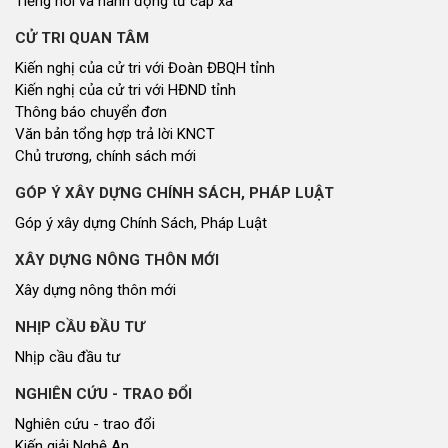
Tiếng nói và hành động từ cấp xã
CỬ TRI QUAN TÂM
Kiến nghị của cử tri với Đoàn ĐBQH tỉnh
Kiến nghị của cử tri với HĐND tỉnh
Thông báo chuyển đơn
Văn bản tổng hợp trả lời KNCT
Chủ trương, chính sách mới
GÓP Ý XÂY DỰNG CHÍNH SÁCH, PHÁP LUẬT
Góp ý xây dựng Chính Sách, Pháp Luật
XÂY DỰNG NÔNG THÔN MỚI
Xây dựng nông thôn mới
NHỊP CẦU ĐẦU TƯ
Nhịp cầu đầu tư
NGHIÊN CỨU - TRAO ĐỔI
Nghiên cứu - trao đổi
Kiến giải Nghệ An