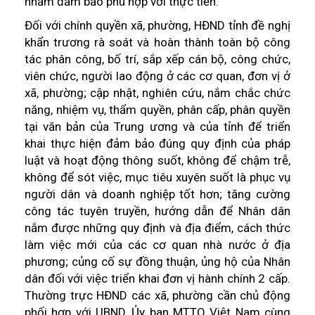
nhằm đảm bảo phù hợp với thực tiễn.
Đối với chính quyền xã, phường, HĐND tỉnh đề nghị
khẩn trương rà soát và hoàn thành toàn bộ công
tác phân công, bố trí, sắp xếp cán bộ, công chức,
viên chức, người lao động ở các cơ quan, đơn vị ở
xã, phường; cập nhật, nghiên cứu, nắm chắc chức
năng, nhiệm vụ, thẩm quyền, phân cấp, phân quyền
tại văn bản của Trung ương và của tỉnh để triển
khai thực hiện đảm bảo đúng quy định của pháp
luật và hoạt động thông suốt, không để chậm trễ,
không để sót việc, mục tiêu xuyên suốt là phục vụ
người dân và doanh nghiệp tốt hơn; tăng cường
công tác tuyên truyền, hướng dẫn để Nhân dân
nắm được những quy định và địa điểm, cách thức
làm việc mới của các cơ quan nhà nước ở địa
phương; củng cố sự đồng thuận, ủng hộ của Nhân
dân đối với việc triển khai đơn vị hành chính 2 cấp.
Thường trực HĐND các xã, phường cần chủ động
phối hợp với UBND, Ủy ban MTTQ Việt Nam cùng