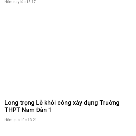
Hôm nay lúc 15:17
Long trọng Lễ khởi công xây dựng Trường
THPT Nam Đàn 1
Hôm qua, lúc 13:21
Tổng Bí thư, Chủ tịch nước: Làm rõ trách
nhiệm với dự án chậm tiến độ, đội vốn