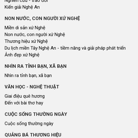
Cổng thông tin điện tử tỉnh Nghệ An
Cổng thông tin điện tử Quốc hội
Cơ sở dữ liệu quốc gia về văn bản pháp luật
Báo Đại biểu nhân dân
Cơ quan chủ quản: Đoàn ĐBQH và HĐND tỉnh Nghệ An
Địa chỉ: Số 03, đường Trường Thi, phường Trường Vinh, tỉnh Nghệ An
Điện thoại: 02383.592014
Email: dannguyenthongtin@gmail.com
Giấy phép số 179/GP-TTĐT, Sở TT&TT cấp ngày 31/12/2021
Hội đồng nhân dân tỉnh Nghệ An © 2021. Phát triển bởi
VIETNAMPEDIA.com
Lượt truy cập