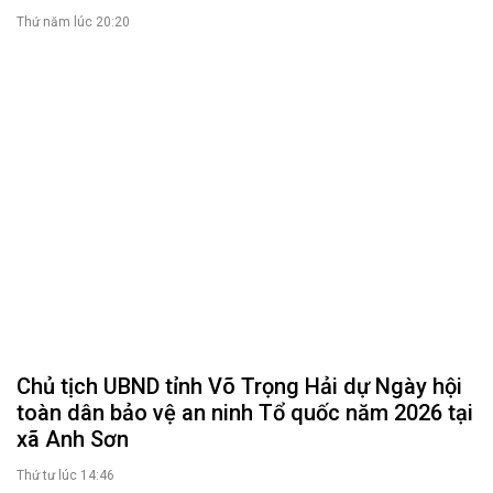
Tài liệu kỳ họp
Tài liệu giám sát, khảo sát
HỘI ĐỒNG NHÂN DÂN
Tin hoạt động
Tin hoạt động Văn phòng
Tin hoạt động Đảng, đoàn thể
Tài liệu kỳ họp HĐND tỉnh
Tài liệu giám sát, khảo sát
Nghị quyết của HĐND tỉnh
THỜI SỰ
Tin tức chính trị - kinh tế - xã hội
CHUYỂN ĐỘNG 130
Tiếng nói và hành động từ cấp xã
CỬ TRI QUAN TÂM
Kiến nghị của cử tri với Đoàn ĐBQH tỉnh
Kiến nghị của cử tri với HĐND tỉnh