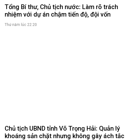
Thứ năm lúc 22:20
Chủ tịch UBND tỉnh Võ Trọng Hải: Quản lý
khoáng sản chặt nhưng không gây ách tắc
Thứ năm lúc 20:20
Chủ tịch UBND tỉnh Võ Trọng Hải dự Ngày hội
toàn dân bảo vệ an ninh Tổ quốc năm 2026 tại
xã Anh Sơn
Thứ tư lúc 14:46
ĐOÀN ĐẠI BIỂU QUỐC HỘI
Tin hoạt động