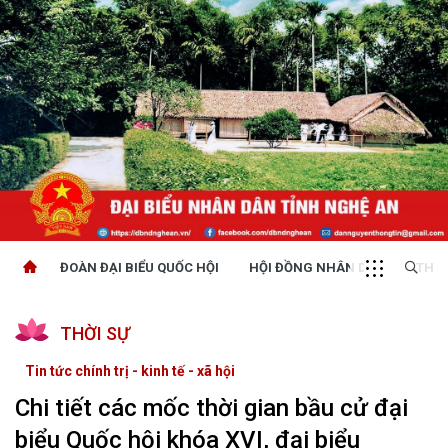
ĐOÀN ĐẠI BIỂU QUỐC HỘI
HỘI ĐỒNG NHÂN DÂN
THỜI
THỜI SỰ
Tin tức chính trị - kinh tế - xã hội
Chi tiết các mốc thời gian bầu cử đại
biểu Quốc hội khóa XVI, đại biểu