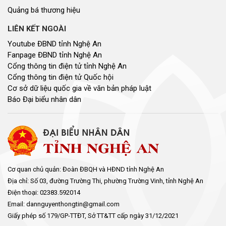
Tổng số lượt
82531786
Hôm nay
246002
Hôm qua
259825
Đang xem
6394