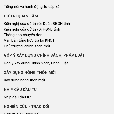
Thương hiệu xứ Nghệ
Du lịch miền Tây Nghệ An - tiềm năng và giải pháp phát triển
Ảnh đẹp xứ Nghệ
NHÌN RA TỈNH BẠN, XÃ BẠN
Nhìn ra tỉnh bạn, xã bạn
VĂN HỌC - NGHỆ THUẬT
Giai điệu quê hương
Đến với bài thơ hay
CUỘC SỐNG THƯỜNG NGÀY
Cuộc sống thường ngày
QUẢNG BÁ THƯƠNG HIỆU
Quảng bá thương hiệu
LIÊN KẾT NGOÀI
Youtube ĐBND tỉnh Nghệ An
Fanpage ĐBND tỉnh Nghệ An