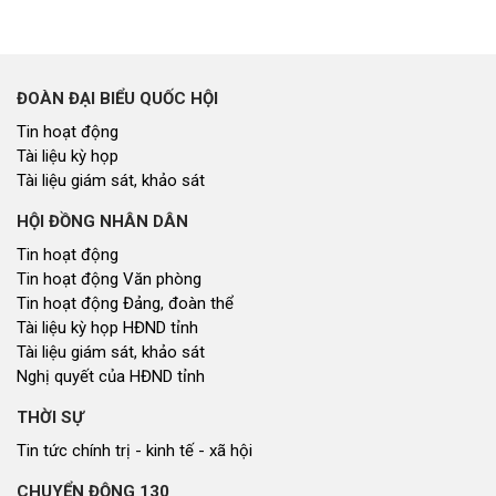
Thông báo chuyển đơn
Văn bản tổng hợp trả lời KNCT
Chủ trương, chính sách mới
GÓP Ý XÂY DỰNG CHÍNH SÁCH, PHÁP LUẬT
Góp ý xây dựng Chính Sách, Pháp Luật
XÂY DỰNG NÔNG THÔN MỚI
Xây dựng nông thôn mới
NHỊP CẦU ĐẦU TƯ
Nhịp cầu đầu tư
NGHIÊN CỨU - TRAO ĐỔI
Nghiên cứu - trao đổi
Kiến giải Nghệ An
NON NƯỚC, CON NGƯỜI XỨ NGHỆ
Miền di sản xứ Nghệ
Non nước, con người xứ Nghệ