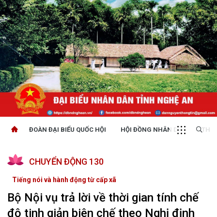
ĐOÀN ĐẠI BIỂU QUỐC HỘI
HỘI ĐỒNG NHÂN DÂN
THỜI
CHUYỂN ĐỘNG 130
Tiếng nói và hành động từ cấp xã
Bộ Nội vụ trả lời về thời gian tính chế
độ tinh giản biên chế theo Nghị định