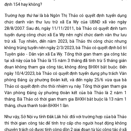
định 154 hay không?
Trường hợp thứ hai
là bà Ngôn Thị Thảo có quyết định tuyển dụng
chức danh văn thư lưu trữ xã Ea Wy của UBND xã vào ngày
28/8/2007. Sau đó, ngày 11/11/2011, bà Thảo có quyết định tạm
tuyển dụng công chức xã Ea Wy nên nghỉ chức danh văn thư lưu
trữ xã. Tuy nhiên, đến năm 2023, bà Thảo thi công chức nhưng
không trúng tuyển nên ngày 2/3/2023, bà Thảo có quyết định bố trí
Tuyên giáo - Dân vận xã Ea Wy. Tổng thời gian tham gia công tác
tại xã này của bà Thảo là 15 năm 3 tháng đã tính trừ 5 tháng gián
đoạn không tham gia công tác, không đóng BHXH bắt buộc. Đến
ngày 10/4/2023, bà Thảo có quyết định tuyển dụng phụ trách Văn
phòng Đảng ủy phường Đoàn kết, và đến ngày 25/6 vừa qua bà
Thảo có quyết định cho thôi nhiệm vụ này. Tổng thời gian tham gia
Văn phòng Đảng ủy phường Đoàn kết của bà Thảo là 2 năm 1
tháng. Bà Thảo có thời gian tham gia BHXH bắt buộc là 13 năm 1
tháng, chưa thanh toán BHXH 1 lần.
Như vậy, Sở Nội vụ tỉnh Đắk Lắk hỏi: đối với trường hợp của bà Thảo
thì thời gian công tác để tính trợ cấp cho người hoạt động không
chuyên trách có được tính cộng dồn 2 giai đoạn từ lúc công tác ở xã