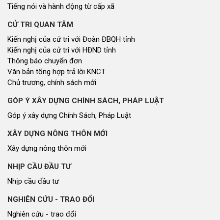
Kiến nghị của cử tri với Đoàn ĐBQH tỉnh
Kiến nghị của cử tri với HĐND tỉnh
Thông báo chuyển đơn
Văn bản tổng hợp trả lời KNCT
Chủ trương, chính sách mới
GÓP Ý XÂY DỰNG CHÍNH SÁCH, PHÁP LUẬT
Góp ý xây dựng Chính Sách, Pháp Luật
XÂY DỰNG NÔNG THÔN MỚI
Xây dựng nông thôn mới
NHỊP CẦU ĐẦU TƯ
Nhịp cầu đầu tư
NGHIÊN CỨU - TRAO ĐỔI
Nghiên cứu - trao đổi
Kiến giải Nghệ An
NON NƯỚC, CON NGƯỜI XỨ NGHỆ