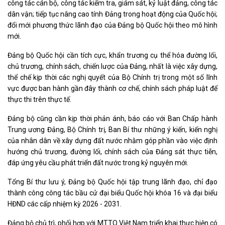
công tác cán bộ, công tác kiểm tra, giám sát, kỷ luật đảng, công tác
dân vận; tiếp tục nâng cao tính Đảng trong hoạt động của Quốc hội;
đổi mới phương thức lãnh đạo của Đảng bộ Quốc hội theo mô hình
mới.
Đảng bộ Quốc hội cần tích cực, khẩn trương cụ thể hóa đường lối,
chủ trương, chính sách, chiến lược của Đảng, nhất là việc xây dựng,
thể chế kịp thời các nghị quyết của Bộ Chính trị trong một số lĩnh
vực được ban hành gần đây thành cơ chế, chính sách pháp luật để
thực thi trên thực tế.
Đảng bộ cũng cần kịp thời phản ánh, báo cáo với Ban Chấp hành
Trung ương Đảng, Bộ Chính trị, Ban Bí thư những ý kiến, kiến nghị
của nhân dân về xây dựng đất nước nhằm góp phần vào việc định
hướng chủ trương, đường lối, chính sách của Đảng sát thực tiễn,
đáp ứng yêu cầu phát triển đất nước trong kỷ nguyên mới.
Tổng Bí thư lưu ý, Đảng bộ Quốc hội tập trung lãnh đạo, chỉ đạo
thành công công tác bầu cử đại biểu Quốc hội khóa 16 và đại biểu
HĐND các cấp nhiệm kỳ 2026 - 2031.
Đảng bộ chủ trì, phối hợp với MTTQ Việt Nam triển khai thực hiện có