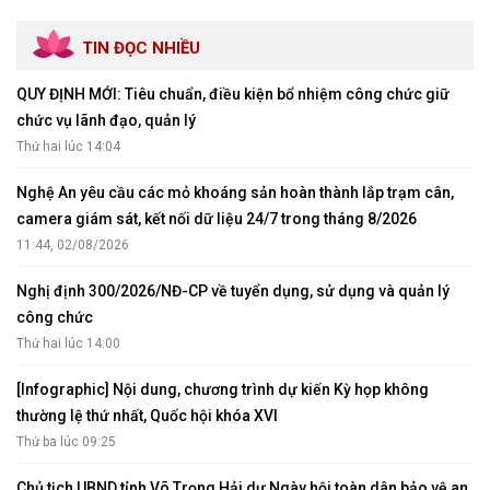
TIN ĐỌC NHIỀU
QUY ĐỊNH MỚI: Tiêu chuẩn, điều kiện bổ nhiệm công chức giữ
chức vụ lãnh đạo, quản lý
Thứ hai lúc 14:04
Nghệ An yêu cầu các mỏ khoáng sản hoàn thành lắp trạm cân,
camera giám sát, kết nối dữ liệu 24/7 trong tháng 8/2026
11:44, 02/08/2026
Nghị định 300/2026/NĐ-CP về tuyển dụng, sử dụng và quản lý
công chức
Thứ hai lúc 14:00
[Infographic] Nội dung, chương trình dự kiến Kỳ họp không
thường lệ thứ nhất, Quốc hội khóa XVI
Thứ ba lúc 09:25
Chủ tịch UBND tỉnh Võ Trọng Hải dự Ngày hội toàn dân bảo vệ an