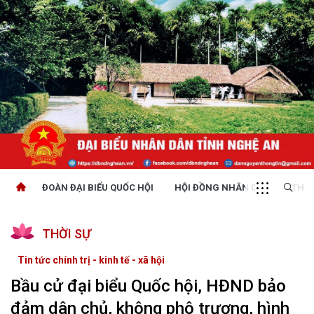
ĐOÀN ĐẠI BIỂU QUỐC HỘI
HỘI ĐỒNG NHÂN DÂN
THỜI
THỜI SỰ
Tin tức chính trị - kinh tế - xã hội
Bầu cử đại biểu Quốc hội, HĐND bảo
đảm dân chủ, không phô trương, hình