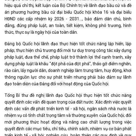
hiệu quả chỉ thị, kết luận của Bộ Chính trị về lãnh đạo bầu cử và đề
án phương hướng bầu cử đại biểu Quốc hội khóa 16 và đại biểu
HĐND các cấp nhiệm kỳ 2026 - 2031…, bảo đảm dân chủ, bình
đẳng, đúng pháp luật, an toàn, tiết kiệm, không phô trương, hình
thức, thực sự là ngày hội của toàn dân.
Đảng bộ Quốc hội lãnh đạo thực hiện tốt chức năng lập hiến, lập
pháp; thực hiện chủ trương đổi mới tư duy trong công tác xây dựng
pháp luật, đưa thể chế, pháp luật trở thành lợi thế cạnh tranh, xây
dựng pháp luật là khâu "đột phá của đột phá", tháo gỡ điểm nghẽn,
rào cản, lấy người dân, doanh nghiệp làm trung tâm, huy động, khơi
thông nguồn lực cho sự phát triển nhưng phải bảo đảm sự lãnh
đạo toàn diện của Đảng đối với hoạt động của Quốc hội.
Tổng Bí thư đề nghị lãnh đạo Quốc hội thực hiện tốt chức năng
quyết định các vấn đề quan trọng của đất nước. Xác định việc quyết
định các vấn đề phát triển kinh tế - xã hội, ngân sách nhà nước là
nhiệm vụ có tính chất trọng tâm và thường xuyên của Quốc hội; đổi
mới phương thức hoạt động và nâng cao chất lượng trong việc
quyết định các mục tiêu, chỉ tiêu, chính sách, nhiệm vụ cơ bản phát
triển kinh tế - xã hội; nghiên cứu, hoàn thiện các quy định về quy