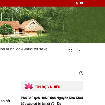
NON NƯỚC, CON NGƯỜI XỨ NGHỆ
CHUYỂN ĐỘNG 130
i
Tiếng nói và hành động từ cấp xã
TIN ĐỌC NHIỀU
Phó Chủ tịch HĐND tỉnh Nguyễn Như Khôi
NHỊP CẦU ĐẦU TƯ
ách hỗ
tiếp xúc cử tri tại xã Vân Du