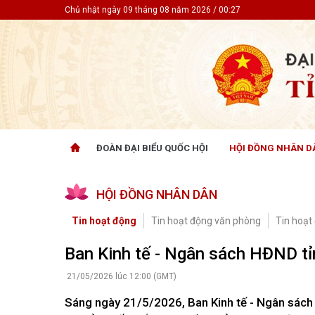
Chủ nhật ngày 09 tháng 08 năm 2026 / 00:27
ĐOÀN ĐẠI BIỂU QUỐC HỘI
HỘI ĐỒNG NHÂN D
ĐOÀN ĐẠI BIỂU QUỐC HỘI
HỘI ĐỒ
HỘI ĐỒNG NHÂN DÂN
Tin hoạt động
Tin hoạt
Tài liệu kỳ họp
Tin hoạt
Tin hoạt động
Tin hoạt động văn phòng
Tin hoạt
Tài liệu giám sát, khảo sát
Tin hoạt
Tài liệu
Ban Kinh tế - Ngân sách HĐND tỉn
Tài liệu 
Nghị quy
21/05/2026 lúc 12:00 (GMT)
CỬ TRI QUAN TÂM
GÓP Ý 
Sáng ngày 21/5/2026, Ban Kinh tế - Ngân sách 
PHÁP L