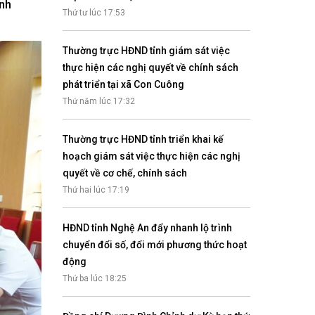
ảnh
Nhịp cầu đầu tư
Thứ tư lúc 17:53
Thường trực HĐND tỉnh giám sát việc
thực hiện các nghị quyết về chính sách
phát triển tại xã Con Cuông
VĂN HỌC - NGHỆ THUẬT
Thứ năm lúc 17:32
Giai điệu quê hương
Đến với bài thơ hay
Thường trực HĐND tỉnh triển khai kế
hoạch giám sát việc thực hiện các nghị
quyết về cơ chế, chính sách
Thứ hai lúc 17:19
HĐND tỉnh Nghệ An đẩy nhanh lộ trình
chuyển đổi số, đổi mới phương thức hoạt
động
hệ An
Thứ ba lúc 18:25
i
bản pháp