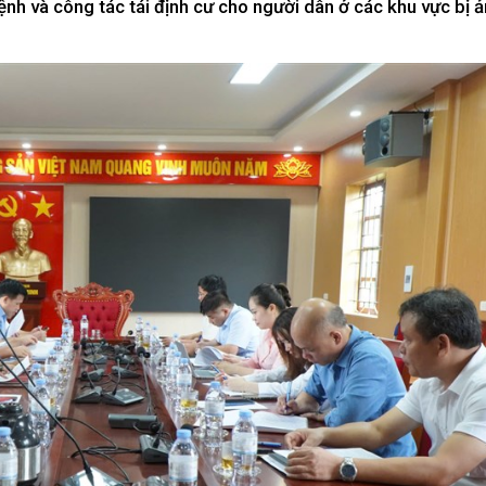
bệnh và công tác tái định cư cho người dân ở các khu vực bị 
Xây dựng nông thôn mới
y dựng Chính Sách, Pháp Luật
ỚC, CON NGƯỜI XỨ NGHỆ
NHÌN RA TỈNH BẠN, XÃ BẠN
sản xứ Nghệ
Nhìn ra tỉnh bạn, xã bạn
, con người xứ Nghệ
hiệu xứ Nghệ
miền Tây Nghệ An - tiềm năng và
 phát triển
 xứ Nghệ
BÁ THƯƠNG HIỆU
LIÊN KẾT NGOÀI
 thương hiệu
Youtube ĐBND tỉnh Nghệ An
Fanpage ĐBND tỉnh Nghệ An
Cổng thông tin điện tử tỉnh Ng
Cổng thông tin điện tử Quốc hộ
Cơ sở dữ liệu quốc gia về văn 