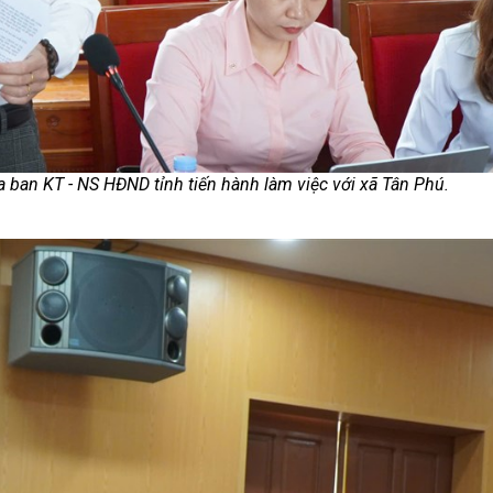
a ban KT - NS HĐND tỉnh tiến hành làm việc với xã Tân Phú.