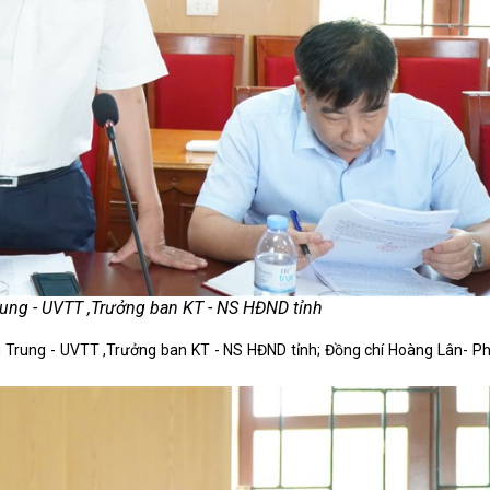
rung - UVTT ,Trưởng ban KT - NS HĐND tỉnh
ến Trung - UVTT ,Trưởng ban KT - NS HĐND tỉnh; Đồng chí Hoàng Lân- P