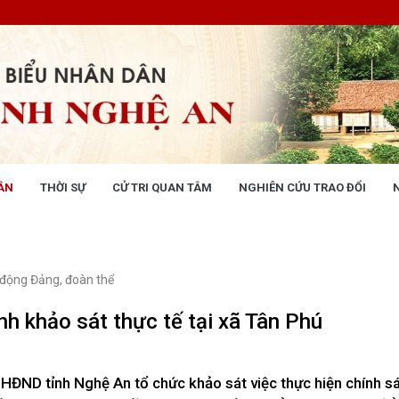
ÂN
THỜI SỰ
CỬ TRI QUAN TÂM
NGHIÊN CỨU TRAO ĐỔI
NG NHÂN DÂN
THỜI SỰ
 động
Tin tức chính trị - kinh tế - xã hộ
 động Văn phòng
 động Đảng, đoàn thể
 động Đảng, đoàn thể
 kỳ họp HĐND tỉnh
h khảo sát thực tế tại xã Tân Phú
giám sát, khảo sát
ết của HĐND tỉnh
XÂY DỰNG CHÍNH SÁCH,
XÂY DỰNG NÔNG THÔN MỚI
HĐND tỉnh Nghệ An tổ chức khảo sát việc thực hiện chính s
UẬT