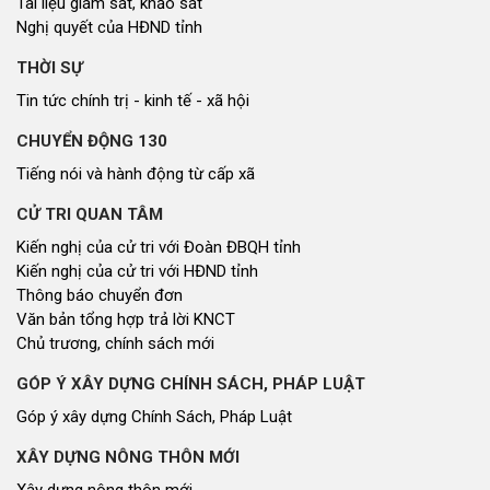
Tài liệu giám sát, khảo sát
Nghị quyết của HĐND tỉnh
THỜI SỰ
Tin tức chính trị - kinh tế - xã hội
CHUYỂN ĐỘNG 130
Tiếng nói và hành động từ cấp xã
CỬ TRI QUAN TÂM
Kiến nghị của cử tri với Đoàn ĐBQH tỉnh
Kiến nghị của cử tri với HĐND tỉnh
Thông báo chuyển đơn
Văn bản tổng hợp trả lời KNCT
Chủ trương, chính sách mới
GÓP Ý XÂY DỰNG CHÍNH SÁCH, PHÁP LUẬT
Góp ý xây dựng Chính Sách, Pháp Luật
XÂY DỰNG NÔNG THÔN MỚI
Xây dựng nông thôn mới