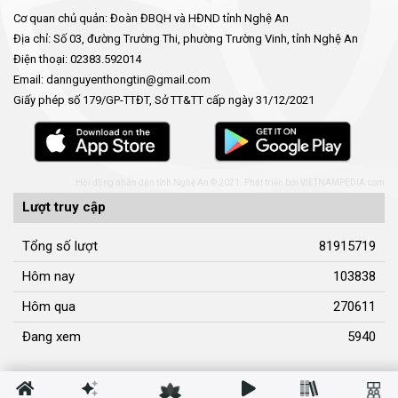
Cơ quan chủ quản: Đoàn ĐBQH và HĐND tỉnh Nghệ An
Địa chỉ: Số 03, đường Trường Thi, phường Trường Vinh, tỉnh Nghệ An
Điện thoại: 02383.592014
Email: dannguyenthongtin@gmail.com
Giấy phép số 179/GP-TTĐT, Sở TT&TT cấp ngày 31/12/2021
Hội đồng nhân dân tỉnh Nghệ An © 2021. Phát triển bởi
VIETNAMPEDIA.com
Lượt truy cập
Tổng số lượt
81915719
Hôm nay
103838
Hôm qua
270611
Đang xem
5940