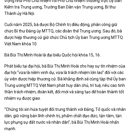
trọng như Phó Chủ nhiệm rồi Phó Chủ nhiệm thường trực Ủy ban
Kiểm tra Trung ương, Trưởng Ban Dân vận Trung ương, Bí thư
Thành ủy Hà Nội.
Cuối năm 2025, bà được Bộ Chính trị điều động, phân công giữ
chức Bí thư Đảng ủy MTTQ, các đoàn thể Trung ương. Sau đó, bà
được hiệp thương cử giữ chức Chủ tịch Ủy ban Trung ương MTTQ
Việt Nam khóa 10.
Bà Bùi Thị Minh Hoài là đại biểu Quốc hội khóa 15, 16.
Phát biểu tại đại hội, bà Bùi Thị Minh Hoài cho hay sự tín nhiệm của
đại hội “vừa là niềm vinh dự, vừa là trách nhiệm lớn lao” đối với các
ủy viên được hiệp thương cử. Bà khẳng định sẽ cùng tập thể Ủy ban
Trung ương MTTQ Việt Nam phát huy dân chủ, trí tuệ, nêu cao tinh
thần trách nhiệm, đoàn kết, đổi mới và sáng tạo để hoàn thành tốt
nhiệm vụ được giao.
“Chúng tôi xin hứa tuyệt đối trung thành với Đảng, Tổ quốc và nhân
dân; giữ vững bản lĩnh chính trị, phẩm chất đạo đức, tận tâm, tận
lực phụng sự đất nước và nhân dân”, bà Bùi Thị Minh Hoài nhấn
mạnh.