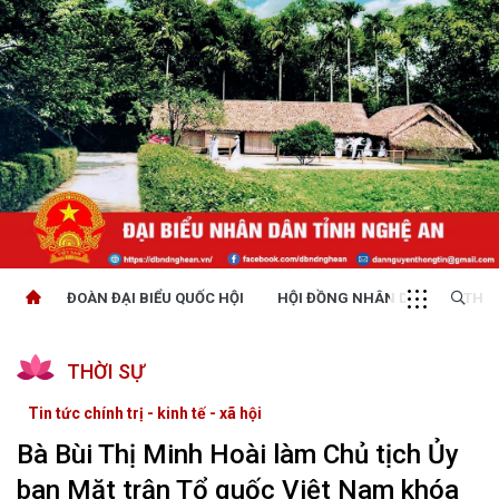
ĐOÀN ĐẠI BIỂU QUỐC HỘI
HỘI ĐỒNG NHÂN DÂN
THỜI
THỜI SỰ
Tin tức chính trị - kinh tế - xã hội
Bà Bùi Thị Minh Hoài làm Chủ tịch Ủy
ban Mặt trận Tổ quốc Việt Nam khóa