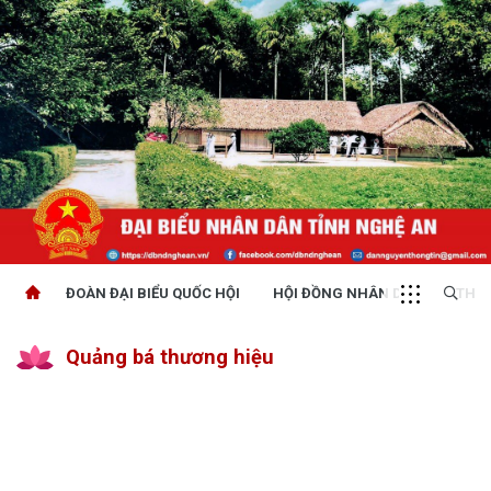
ĐOÀN ĐẠI BIỂU QUỐC HỘI
HỘI ĐỒNG NHÂN DÂN
THỜI
Quảng bá thương hiệu