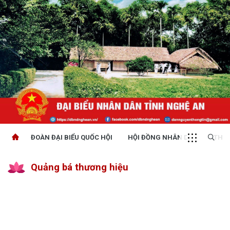
ĐOÀN ĐẠI BIỂU QUỐC HỘI
HỘI ĐỒNG NHÂN DÂN
THỜI
Quảng bá thương hiệu