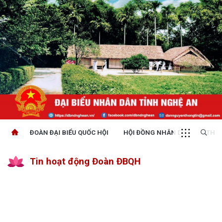
ĐOÀN ĐẠI BIỂU QUỐC HỘI
HỘI ĐỒNG NHÂN DÂN
THỜI
Tin hoạt động Đoàn ĐBQH