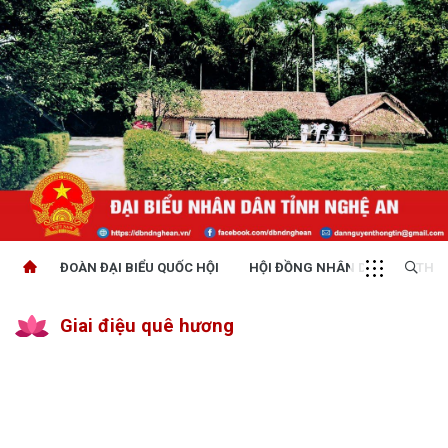
ĐOÀN ĐẠI BIỂU QUỐC HỘI
HỘI ĐỒNG NHÂN DÂN
THỜI
Giai điệu quê hương