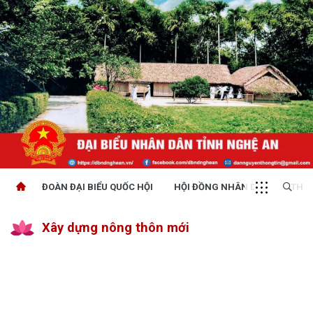
ĐOÀN ĐẠI BIỂU QUỐC HỘI
HỘI ĐỒNG NHÂN DÂN
THỜI
Xây dựng nông thôn mới