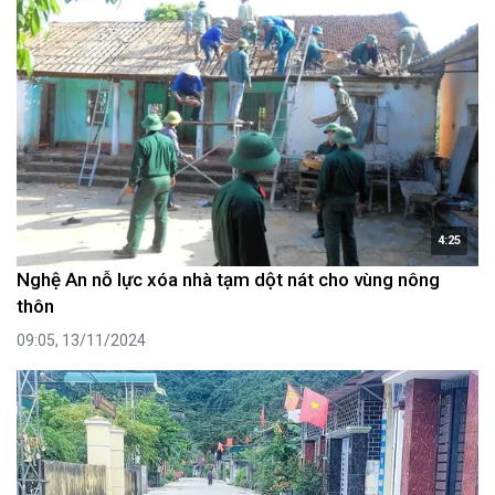
4:25
Nghệ An nỗ lực xóa nhà tạm dột nát cho vùng nông
thôn
09:05, 13/11/2024