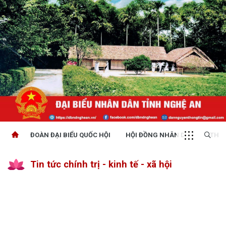
ĐOÀN ĐẠI BIỂU QUỐC HỘI
HỘI ĐỒNG NHÂN DÂN
THỜI
Tin tức chính trị - kinh tế - xã hội