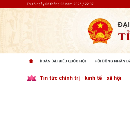
Thứ 5 ngày 06 tháng 08 năm 2026 / 22:07
ĐOÀN ĐẠI BIỂU QUỐC HỘI
HỘI ĐỒNG NHÂN D
ĐOÀN ĐẠI BIỂU QUỐC HỘI
HỘI ĐỒ
Tin tức chính trị - kinh tế - xã hội
Tin hoạt động
Tin hoạt
Tài liệu kỳ họp
Tin hoạt
Tài liệu giám sát, khảo sát
Tin hoạt
Tài liệu
Tài liệu 
Nghị quy
CỬ TRI QUAN TÂM
GÓP Ý 
PHÁP L