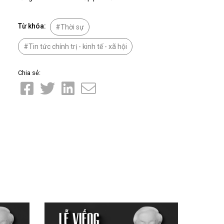
Nhịp cầu đầu tư
Từ khóa:
Thời sự
Tin tức chính trị - kinh tế - xã hội
VĂN HỌC - NGHỆ THUẬT
Chia sẻ:
Giai điệu quê hương
Đến với bài thơ hay
hệ An
i
bản pháp