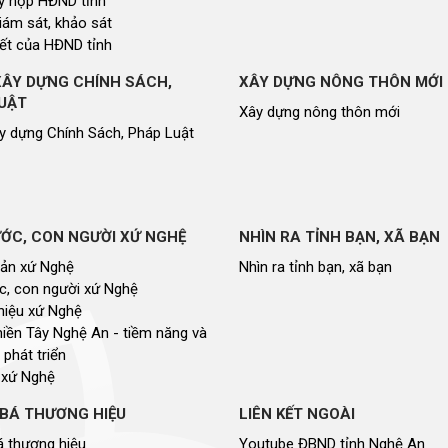
 kỳ họp HĐND tỉnh
giám sát, khảo sát
ết của HĐND tỉnh
XÂY DỰNG CHÍNH SÁCH,
XÂY DỰNG NÔNG THÔN MỚI
UẬT
Xây dựng nông thôn mới
y dựng Chính Sách, Pháp Luật
ỚC, CON NGƯỜI XỨ NGHỆ
NHÌN RA TỈNH BẠN, XÃ BẠN
sản xứ Nghệ
Nhìn ra tỉnh bạn, xã bạn
, con người xứ Nghệ
hiệu xứ Nghệ
miền Tây Nghệ An - tiềm năng và
 phát triển
 xứ Nghệ
BÁ THƯƠNG HIỆU
LIÊN KẾT NGOÀI
 thương hiệu
Youtube ĐBND tỉnh Nghệ An