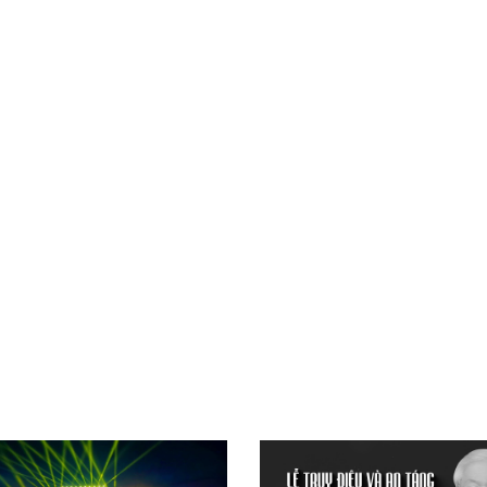
Xây dựng nông thôn mới
y dựng Chính Sách, Pháp Luật
ỚC, CON NGƯỜI XỨ NGHỆ
NHÌN RA TỈNH BẠN, XÃ BẠN
sản xứ Nghệ
Nhìn ra tỉnh bạn, xã bạn
, con người xứ Nghệ
hiệu xứ Nghệ
miền Tây Nghệ An - tiềm năng và
 phát triển
 xứ Nghệ
BÁ THƯƠNG HIỆU
LIÊN KẾT NGOÀI
 thương hiệu
Youtube ĐBND tỉnh Nghệ An
Fanpage ĐBND tỉnh Nghệ An
Cổng thông tin điện tử tỉnh Ng
Cổng thông tin điện tử Quốc hộ
Cơ sở dữ liệu quốc gia về văn 