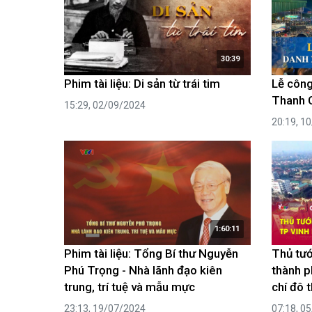
30:39
Phim tài liệu: Di sản từ trái tim
Lễ côn
Thanh 
15:29, 02/09/2024
20:19, 1
1:60:11
Phim tài liệu: Tổng Bí thư Nguyễn
Thủ tướ
Phú Trọng - Nhà lãnh đạo kiên
thành p
trung, trí tuệ và mẫu mực
chí đô th
23:13, 19/07/2024
07:18, 0