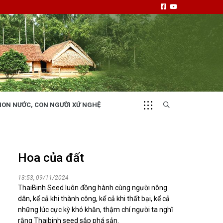
NON NƯỚC, CON NGƯỜI XỨ NGHỆ
CHUYỂN ĐỘNG 130
i
Tiếng nói và hành động từ cấp xã
Hoa của đất
13:53, 09/11/2024
ThaiBinh Seed luôn đồng hành cùng người nông
dân, kể cả khi thành công, kể cả khi thất bại, kể cả
những lúc cực kỳ khó khăn, thậm chí người ta nghĩ
NHỊP CẦU ĐẦU TƯ
rằng Thaibinh seed sắp phá sản.