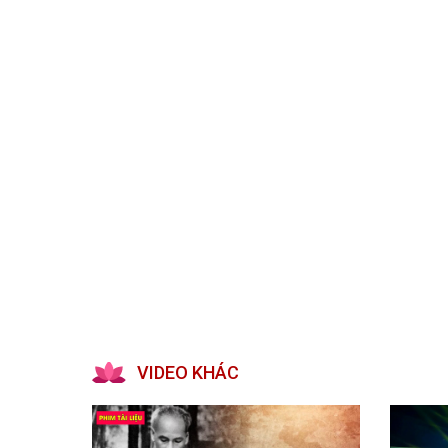
Kiến nghị của cử tri với Đoàn ĐBQH tỉnh
Góp ý xâ
Kiến nghị của cử tri với HĐND tỉnh
Thông báo chuyển đơn
Văn bản tổng hợp trả lời KNCT
Chủ trương, chính sách mới
NGHIÊN CỨU - TRAO ĐỔI
NON NƯ
Nghiên cứu - trao đổi
Miền di 
Kiến giải Nghệ An
Non nước
Thương 
Du lịch 
giải pháp
Ảnh đẹp
CUỘC SỐNG THƯỜNG NGÀY
QUẢNG 
Cuộc sống thường ngày
Quảng bá
VIDEO KHÁC