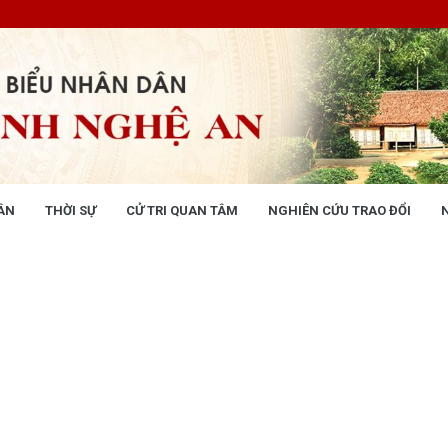
ÂN
THỜI SỰ
CỬ TRI QUAN TÂM
NGHIÊN CỨU TRAO ĐỔI
NG NHÂN DÂN
THỜI SỰ
 động
Tin tức chính trị - kinh tế - xã hộ
 động Văn phòng
 động Đảng, đoàn thể
 kỳ họp HĐND tỉnh
giám sát, khảo sát
ết của HĐND tỉnh
XÂY DỰNG CHÍNH SÁCH,
XÂY DỰNG NÔNG THÔN MỚI
UẬT