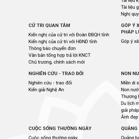
Tài liệu
Tài liệu 
Nghị quy
CỬ TRI QUAN TÂM
GÓP Ý 
PHÁP L
Kiến nghị của cử tri với Đoàn ĐBQH tỉnh
Góp ý xâ
Kiến nghị của cử tri với HĐND tỉnh
Thông báo chuyển đơn
Văn bản tổng hợp trả lời KNCT
Chủ trương, chính sách mới
NGHIÊN CỨU - TRAO ĐỔI
NON NƯ
Nghiên cứu - trao đổi
Miền di 
Kiến giải Nghệ An
Non nước
Thương 
Du lịch 
giải pháp
Ảnh đẹp
CUỘC SỐNG THƯỜNG NGÀY
QUẢNG 
Cuộc sống thường ngày
Quảng bá