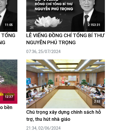
11:05
2:153:31
G TỔNG
LỄ VIẾNG ĐỒNG CHÍ TỔNG BÍ THƯ
NG
NGUYỄN PHÚ TRỌNG
07:36, 25/07/2024
12:37
2:33
èo bền
Chú trọng xây dựng chính sách hỗ
trợ, thu hút nhà giáo
21:34, 02/06/2024