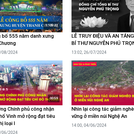
luật
Báo Đại biểu nhân dân
1:105:22
g bố 555 năm danh xưng
LỄ TRUY ĐIỆU VÀ AN TÁN
Chương
BÍ THƯ NGUYỄN PHÚ TRỌ
0/08/2024
13:02, 26/07/2024
00:59
ng Chính phủ công nhận
Nhìn lại công tác giảm ngh
hố Vinh mở rộng đạt tiêu
vững ở miền núi Nghệ An
ị loại I
14:00, 04/06/2024
5/06/2024