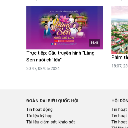
36:41
Trực tiếp: Cầu truyền hình "Làng
Phim tài
Sen nuôi chí lớn"
18:07, 2
20:47, 08/05/2024
ĐOÀN ĐẠI BIỂU QUỐC HỘI
HỘI ĐỒ
Tin hoạt động
Tin hoạt
Tài liệu kỳ họp
Tin hoạt
Tài liệu giám sát, khảo sát
Tin hoạt