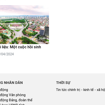
20:00
 liệu: Một cuộc hồi sinh
8/04/2024
NG NHÂN DÂN
THỜI SỰ
 động
Tin tức chính trị - kinh tế - xã hộ
 động Văn phòng
 động Đảng, đoàn thể