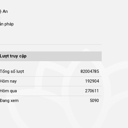
hệ An
i
bản pháp
Lượt truy cập
Tổng số lượt
82004785
Hôm nay
192904
Hôm qua
270611
Đang xem
5090