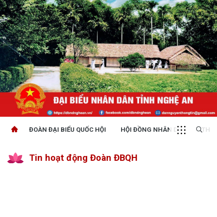
ĐOÀN ĐẠI BIỂU QUỐC HỘI
HỘI ĐỒNG NHÂN DÂN
THỜI
Tin hoạt động Đoàn ĐBQH