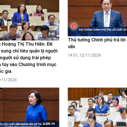
luật
Báo Đại biểu nhân dân
5:40
Thủ tướng Chính phủ trả lời
u Hoàng Thị Thu Hiền: Đề
vấn
 sung chỉ tiêu quản lý người
14:01, 12/11/2024
 người sử dụng trái phép
 túy vào Chương trình mục
ốc gia
3/11/2024
3:235:36