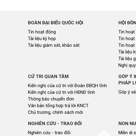
ĐOÀN ĐẠI BIỂU QUỐC HỘI
HỘI ĐỒ
Tin hoạt động
Tin hoạt
Tài liệu kỳ họp
Tin hoạt
Tài liệu giám sát, khảo sát
Tin hoạt
Tài liệu
Tài liệu 
Nghị quy
CỬ TRI QUAN TÂM
GÓP Ý 
PHÁP L
Kiến nghị của cử tri với Đoàn ĐBQH tỉnh
Góp ý xâ
Kiến nghị của cử tri với HĐND tỉnh
Thông báo chuyển đơn
Văn bản tổng hợp trả lời KNCT
Chủ trương, chính sách mới
NGHIÊN CỨU - TRAO ĐỔI
NON NƯ
Nghiên cứu - trao đổi
Miền di 