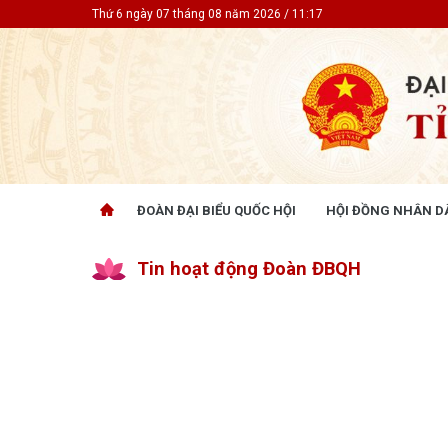
Thứ 6 ngày 07 tháng 08 năm 2026 / 11:17
ĐOÀN ĐẠI BIỂU QUỐC HỘI
HỘI ĐỒNG NHÂN D
ĐOÀN ĐẠI BIỂU QUỐC HỘI
HỘI ĐỒ
Tin hoạt động Đoàn ĐBQH
Tin hoạt động
Tin hoạt
Tài liệu kỳ họp
Tin hoạt
Tài liệu giám sát, khảo sát
Tin hoạt
Tài liệu
Tài liệu 
Nghị quy
CỬ TRI QUAN TÂM
GÓP Ý 
PHÁP L