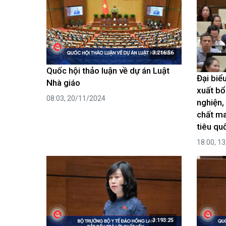
3:216:56
Quốc hội thảo luận về dự án Luật
Đại biể
Nhà giáo
xuất bổ
08:03, 20/11/2024
nghiện,
chất ma
tiêu qu
18:00, 1
3:193:25