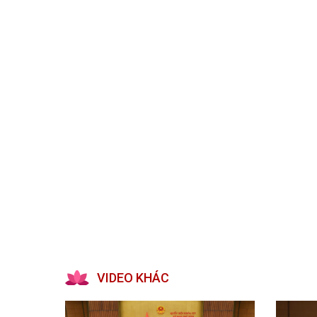
Kiến nghị của cử tri với Đoàn ĐBQH tỉnh
Góp ý xâ
Kiến nghị của cử tri với HĐND tỉnh
Thông báo chuyển đơn
Văn bản tổng hợp trả lời KNCT
Chủ trương, chính sách mới
NGHIÊN CỨU - TRAO ĐỔI
NON NƯ
Nghiên cứu - trao đổi
Miền di 
Kiến giải Nghệ An
Non nước
Thương 
Du lịch 
giải pháp
Ảnh đẹp
CUỘC SỐNG THƯỜNG NGÀY
QUẢNG 
Cuộc sống thường ngày
Quảng bá
VIDEO KHÁC