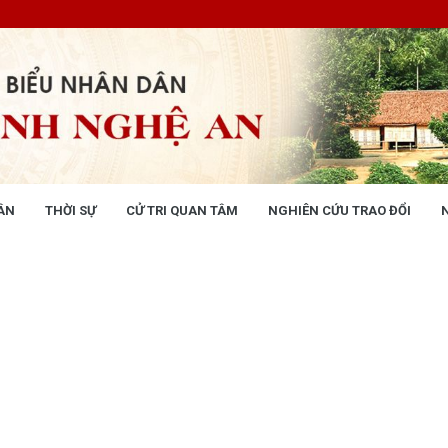
ÂN
THỜI SỰ
CỬ TRI QUAN TÂM
NGHIÊN CỨU TRAO ĐỔI
NG NHÂN DÂN
THỜI SỰ
 động
Tin tức chính trị - kinh tế - xã hộ
 động Văn phòng
 động Đảng, đoàn thể
 kỳ họp HĐND tỉnh
giám sát, khảo sát
ết của HĐND tỉnh
XÂY DỰNG CHÍNH SÁCH,
XÂY DỰNG NÔNG THÔN MỚI
UẬT