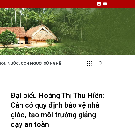
NON NƯỚC, CON NGƯỜI XỨ NGHỆ
CHUYỂN ĐỘNG 130
i
Tiếng nói và hành động từ cấp xã
Đại biểu Hoàng Thị Thu Hiền:
Cần có quy định bảo vệ nhà
giáo, tạo môi trường giảng
dạy an toàn
NHỊP CẦU ĐẦU TƯ