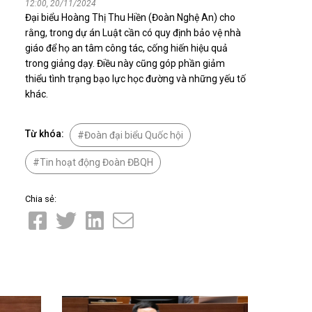
12:00, 20/11/2024
Nhịp cầu đầu tư
Đại biểu Hoàng Thị Thu Hiền (Đoàn Nghệ An) cho
rằng, trong dự án Luật cần có quy định bảo vệ nhà
giáo để họ an tâm công tác, cống hiến hiệu quả
trong giảng dạy. Điều này cũng góp phần giảm
thiểu tình trạng bạo lực học đường và những yếu tố
VĂN HỌC - NGHỆ THUẬT
khác.
Giai điệu quê hương
Đến với bài thơ hay
Từ khóa:
Đoàn đại biểu Quốc hội
Tin hoạt động Đoàn ĐBQH
Chia sẻ:
hệ An
i
bản pháp