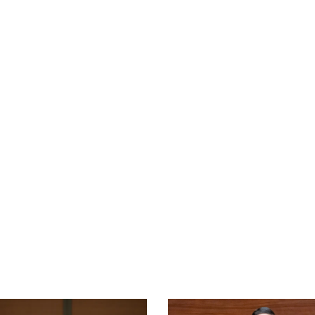
Xây dựng nông thôn mới
y dựng Chính Sách, Pháp Luật
ỚC, CON NGƯỜI XỨ NGHỆ
NHÌN RA TỈNH BẠN, XÃ BẠN
sản xứ Nghệ
Nhìn ra tỉnh bạn, xã bạn
, con người xứ Nghệ
hiệu xứ Nghệ
miền Tây Nghệ An - tiềm năng và
 phát triển
 xứ Nghệ
BÁ THƯƠNG HIỆU
LIÊN KẾT NGOÀI
 thương hiệu
Youtube ĐBND tỉnh Nghệ An
Fanpage ĐBND tỉnh Nghệ An
Cổng thông tin điện tử tỉnh Ng
Cổng thông tin điện tử Quốc hộ
Cơ sở dữ liệu quốc gia về văn 