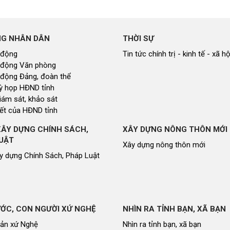
NG NHÂN DÂN
THỜI SỰ
 động
Tin tức chính trị - kinh tế - xã hộ
 động Văn phòng
 động Đảng, đoàn thể
 kỳ họp HĐND tỉnh
giám sát, khảo sát
ết của HĐND tỉnh
XÂY DỰNG CHÍNH SÁCH,
XÂY DỰNG NÔNG THÔN MỚI
UẬT
Xây dựng nông thôn mới
y dựng Chính Sách, Pháp Luật
ỚC, CON NGƯỜI XỨ NGHỆ
NHÌN RA TỈNH BẠN, XÃ BẠN
sản xứ Nghệ
Nhìn ra tỉnh bạn, xã bạn