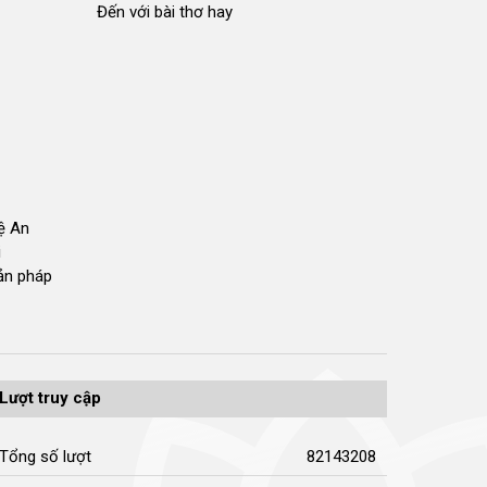
Đến với bài thơ hay
hệ An
i
bản pháp
Lượt truy cập
Tổng số lượt
82143208